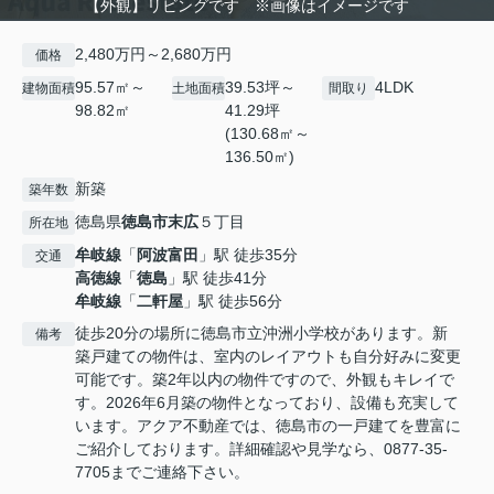
【外観】リビングです ※画像はイメージです
2,480万円～2,680万円
価格
95.57㎡～
39.53坪～
4LDK
建物面積
土地面積
間取り
98.82㎡
41.29坪
(130.68㎡～
136.50㎡)
新築
築年数
徳島県
徳島市
末広
５丁目
所在地
牟岐線
「
阿波富田
」駅 徒歩35分
交通
高徳線
「
徳島
」駅 徒歩41分
牟岐線
「
二軒屋
」駅 徒歩56分
徒歩20分の場所に徳島市立沖洲小学校があります。新
備考
築戸建ての物件は、室内のレイアウトも自分好みに変更
可能です。築2年以内の物件ですので、外観もキレイで
す。2026年6月築の物件となっており、設備も充実して
います。アクア不動産では、徳島市の一戸建てを豊富に
ご紹介しております。詳細確認や見学なら、0877-35-
7705までご連絡下さい。