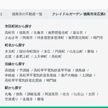
社
徳島市の不動産一覧
クレイドルガーデン 徳島市末広第2
市区町村から探す
高松市
徳島市
丸亀市
板野郡藍住町
坂出市
さぬき市
阿南市
仲多度郡多度津町
板野郡北島町
鳴門市
町名から探す
木太町
国分寺町国分
末広
円座町
仏生山町
勝瑞
志度
多肥上町
上天神町
高松町
沿線から探す
高徳線
予讃線
高松琴平電気鉄道琴平線
徳島線
牟岐線
高松琴平電気鉄道長尾線
瀬戸大橋線
土讃線
高松琴平電気鉄道志度線
鳴門線
駅から探す
丸亀
徳島
讃岐塩屋
阿波富田
佐古
仏生山
太田
空港通り
金蔵寺
勝瑞