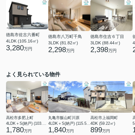
徳島市佐古六番町
徳島市八万町千鳥
徳島市住吉６丁目
4LDK (105.16㎡)
3LDK (81.82㎡)
3LDK (88.44㎡)
4
3,280
2,298
2,398
万円
万円
万円
よく見られている物件
高松市多肥上町
丸亀市飯山町川原
高松市上福岡町
4LDK＋S(納戸) (103.51㎡)
4LDK＋S(納戸) (115.52㎡)
4DK (59.22㎡)
5
1,780
1,840
899
万円
万円
万円