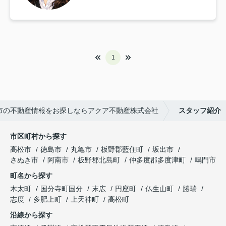
1
市の不動産情報をお探しならアクア不動産株式会社
スタッフ紹介
市区町村から探す
高松市
徳島市
丸亀市
板野郡藍住町
坂出市
さぬき市
阿南市
板野郡北島町
仲多度郡多度津町
鳴門市
町名から探す
木太町
国分寺町国分
末広
円座町
仏生山町
勝瑞
志度
多肥上町
上天神町
高松町
沿線から探す