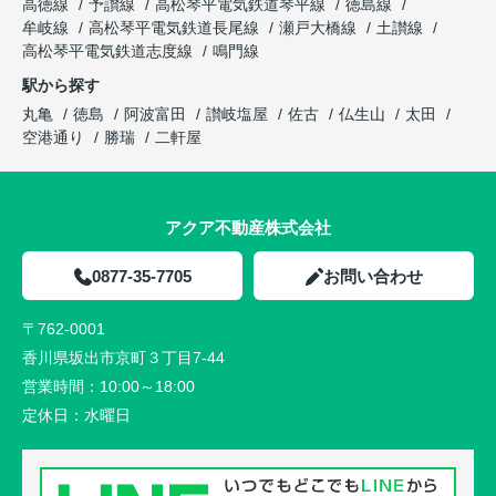
高徳線
予讃線
高松琴平電気鉄道琴平線
徳島線
牟岐線
高松琴平電気鉄道長尾線
瀬戸大橋線
土讃線
高松琴平電気鉄道志度線
鳴門線
駅から探す
丸亀
徳島
阿波富田
讃岐塩屋
佐古
仏生山
太田
空港通り
勝瑞
二軒屋
アクア不動産株式会社
0877-35-7705
お問い合わせ
〒762-0001
香川県坂出市京町３丁目7-44
営業時間：
10:00～18:00
定休日：
水曜日