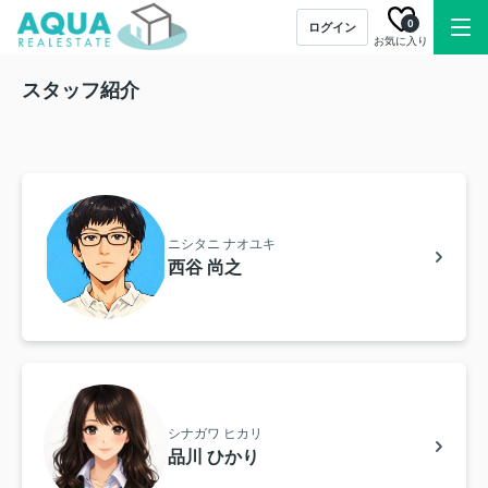
0
ログイン
お気に入り
スタッフ紹介
ニシタニ ナオユキ
西谷 尚之
シナガワ ヒカリ
品川 ひかり