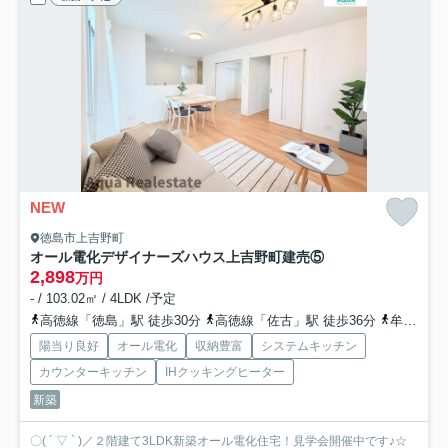
NEW
徳島市上吉野町
オール電化デザイナーズハウス上吉野町建売⑤
2,898
万円
- / 103.02㎡ / 4LDK /予定
高徳線「徳島」駅 徒歩30分
高徳線「佐古」駅 徒歩36分
牟岐線「阿波富田」駅 徒歩36分
陽当り良好
オール電化
収納豊富
システムキッチン
カウンターキッチン
IHクッキングヒーター
新築
〇( ´ ▽ ` )／２階建て3LDK新築オール電化住宅！見学会開催中です♪☆