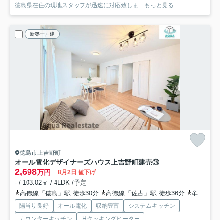
徳島県在住の現地スタッフが迅速に対応致しま...
もっと見る
新築一戸建
徳島市上吉野町
オール電化デザイナーズハウス上吉野町建売③
2,698
万円
8月2日 値下げ
- / 103.02㎡ / 4LDK /予定
高徳線「徳島」駅 徒歩30分
高徳線「佐古」駅 徒歩36分
牟岐線「阿波富田」駅 徒歩36分
陽当り良好
オール電化
収納豊富
システムキッチン
カウンターキッチン
IHクッキングヒーター