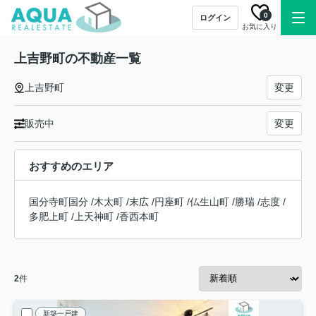
0
ログイン
お気に入り
上吉野町の不動産一覧
上吉野町
変更
販売中
変更
おすすめのエリア
国分寺町国分
/
木太町
/
末広
/
円座町
/
仏生山町
/
勝瑞
/
志度
/
多肥上町
/
上天神町
/
香西本町
2
件
新築一戸建