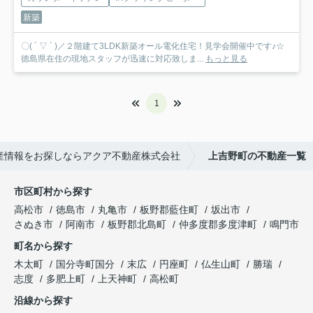
新築
〇( ´ ▽ ` )／２階建て3LDK新築オール電化住宅！見学会開催中です♪☆
徳島県在住の現地スタッフが迅速に対応致しま...
もっと見る
1
産情報をお探しならアクア不動産株式会社
上吉野町の不動産一覧
市区町村から探す
高松市
徳島市
丸亀市
板野郡藍住町
坂出市
さぬき市
阿南市
板野郡北島町
仲多度郡多度津町
鳴門市
町名から探す
木太町
国分寺町国分
末広
円座町
仏生山町
勝瑞
志度
多肥上町
上天神町
高松町
沿線から探す