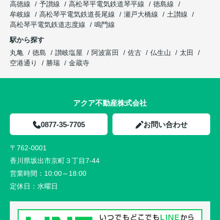
高徳線
予讃線
高松琴平電気鉄道琴平線
徳島線
牟岐線
高松琴平電気鉄道長尾線
瀬戸大橋線
土讃線
高松琴平電気鉄道志度線
鳴門線
駅から探す
丸亀
徳島
讃岐塩屋
阿波富田
佐古
仏生山
太田
空港通り
勝瑞
金蔵寺
アクア不動産株式会社
0877-35-7705
お問い合わせ
〒762-0001
香川県坂出市京町３丁目7-44
営業時間：
10:00～18:00
定休日：
水曜日