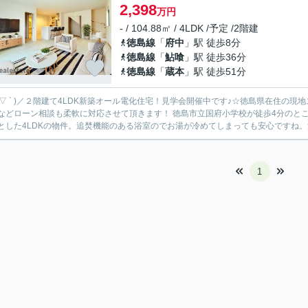
2,398
万円
- / 104.88㎡ / 4LDK /予定 /2階建
徳島線
「
府中
」駅 徒歩8分
徳島線
「
鮎喰
」駅 徒歩36分
徳島線
「
蔵本
」駅 徒歩51分
 ´ ▽ ` )／２階建て4LDK新築オール電化住宅！見学会開催中です♪☆徳島県在住
ン相談も柔軟に対応させて頂きます！ 徳島市立国府小学校が徒歩4分のところにあり、お子様の通学も便利です。家族皆で暮らすなら
とした4LDKの物件。追焚機能のある浴室のでお湯が冷めてしまっても安心ですね。浴
1