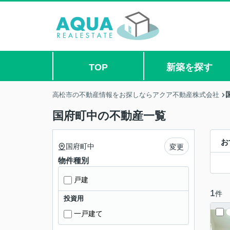
TOP
新築を探す
高松市の不動産情報をお探しならアクア不動産株式会社
国府町中の不動産一覧
お
国府町中
変更
物件種別
戸建
1
件
投資用
一戸建て