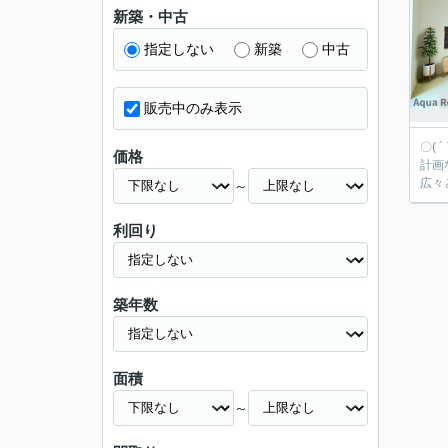
新築・中古
指定しない
新築
中古
販売中のみ表示
〇(
価格
計画などロー
広々
～
利回り
築年数
面積
～