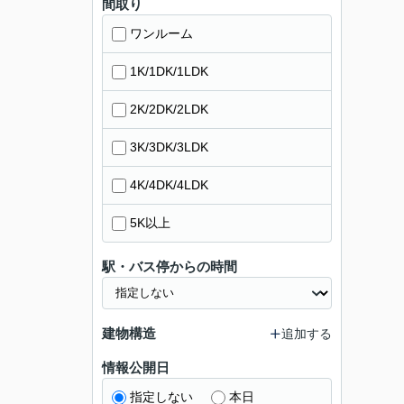
間取り
ワンルーム
1K/1DK/1LDK
2K/2DK/2LDK
3K/3DK/3LDK
4K/4DK/4LDK
5K以上
駅・バス停からの時間
建物構造
追加する
情報公開日
指定しない
本日