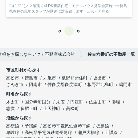
〇( ´ ▽ ` )／２階建て4LDK新築住宅！モデルハウス見学会実施中☆徳島
県在住の現地スタッフが迅速に対応致します！...
もっと見る
1
情報をお探しならアクア不動産株式会社
佐古六番町の不動産一覧
市区町村から探す
高松市
徳島市
丸亀市
板野郡藍住町
坂出市
さぬき市
阿南市
仲多度郡多度津町
板野郡北島町
鳴門市
町名から探す
木太町
国分寺町国分
末広
円座町
仏生山町
勝瑞
志度
多肥上町
上天神町
高松町
沿線から探す
高徳線
予讃線
高松琴平電気鉄道琴平線
徳島線
牟岐線
高松琴平電気鉄道長尾線
瀬戸大橋線
土讃線