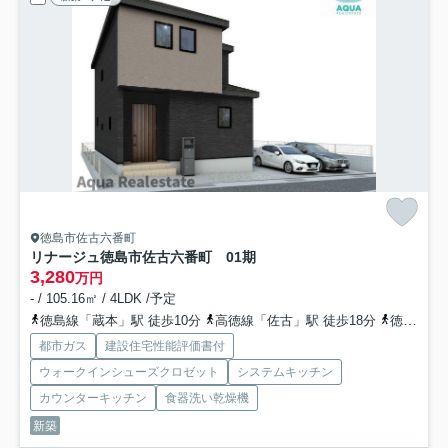
徳島市佐古六番町
リナージュ徳島市佐古六番町 01期
3,280
万円
- / 105.16㎡ / 4LDK /予定
徳島線「蔵本」駅 徒歩10分
高徳線「佐古」駅 徒歩18分
徳島線「鮎喰」駅 徒歩27分
都市ガス
建設住宅性能評価書付
ウォークインシューズクロゼット
システムキッチン
カウンターキッチン
食器洗い乾燥機
新築