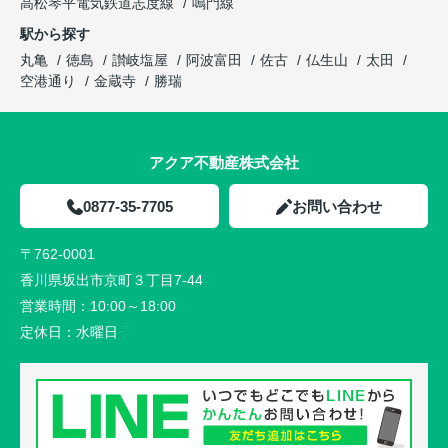
高松琴平電気鉄道志度線
鳴門線
駅から探す
丸亀
徳島
讃岐塩屋
阿波富田
佐古
仏生山
太田
空港通り
金蔵寺
勝瑞
アクア不動産株式会社
0877-35-7705
お問い合わせ
〒762-0001
香川県坂出市京町３丁目7-44
営業時間：
10:00～18:00
定休日：
水曜日