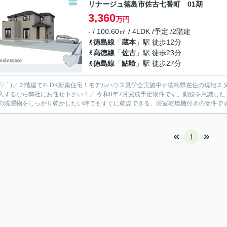
リナージュ徳島市佐古七番町 01期
3,360
万円
- / 100.60㎡ / 4LDK /予定 /2階建
徳島線
「
蔵本
」駅 徒歩12分
高徳線
「
佐古
」駅 徒歩23分
徳島線
「
鮎喰
」駅 徒歩27分
 ´ ▽ ` )／２階建て4LDK新築住宅！モデルハウス見学会実施中☆徳島県在住の
社にお任せ下さい！／ 令和8年7月完成予定物件です。動線を意識したデザインのシステムキッチン付きで作業能率が上がります。生
の洗濯物をしっかり乾かしたい時でもすぐに乾燥できる、浴室乾燥機付きの物件です。
1