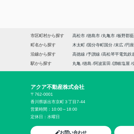
市区町村から探す
高松市
徳島市
丸亀市
板野郡藍
町名から探す
木太町
国分寺町国分
末広
円
沿線から探す
高徳線
予讃線
高松琴平電気鉄
駅から探す
丸亀
徳島
阿波富田
讃岐塩屋
アクア不動産株式会社
〒762-0001
香川県坂出市京町３丁目7-44
営業時間：
10:00～18:00
定休日：
水曜日
お問い合わせ