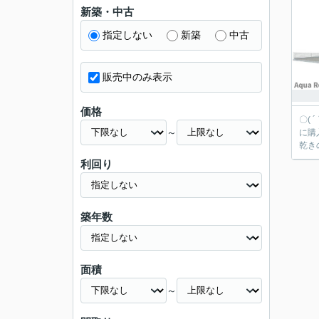
新築・中古
指定しない
新築
中古
販売中のみ表示
価格
〇(
～
に購入するなら弊
乾き
利回り
築年数
面積
～