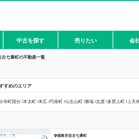
中古を探す
売りたい
会
佐古七番町の不動産一覧
すすめのエリア
分寺町国分
/
木太町
/
末広
/
円座町
/
仏生山町
/
勝瑞
/
志度
/
多肥上町
/
上天
新築一戸建
徳島市
佐古七番町