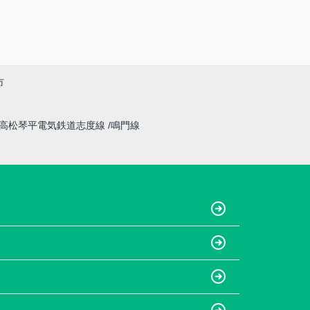
市
高松琴平電気鉄道志度線
鳴門線