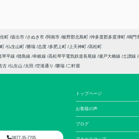
住町
坂出市
さぬき市
阿南市
板野郡北島町
仲多度郡多度津町
鳴門
座町
仏生山町
勝瑞
志度
多肥上町
上天神町
高松町
道琴平線
徳島線
牟岐線
高松琴平電気鉄道長尾線
瀬戸大橋線
土讃線
佐古
仏生山
太田
空港通り
勝瑞
二軒屋
トップページ
お客様の声
ブログ
0877-35-7705