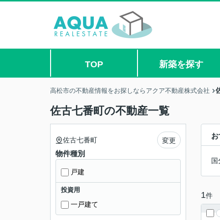
TOP
新築を探す
高松市の不動産情報をお探しならアクア不動産株式会社
佐古七番町の不動産一覧
お
佐古七番町
変更
物件種別
国
戸建
投資用
1
件
一戸建て