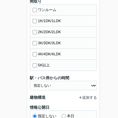
間取り
ワンルーム
1K/1DK/1LDK
2K/2DK/2LDK
3K/3DK/3LDK
4K/4DK/4LDK
5K以上
駅・バス停からの時間
建物構造
追加する
情報公開日
指定しない
本日