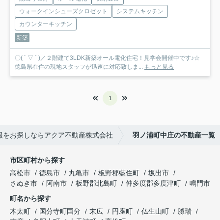
ウォークインシューズクロゼット
システムキッチン
カウンターキッチン
新築
〇( ´ ▽ ` )／２階建て3LDK新築オール電化住宅！見学会開催中です♪☆
徳島県在住の現地スタッフが迅速に対応致しま...
もっと見る
1
報をお探しならアクア不動産株式会社
羽ノ浦町中庄の不動産一覧
市区町村から探す
高松市
徳島市
丸亀市
板野郡藍住町
坂出市
さぬき市
阿南市
板野郡北島町
仲多度郡多度津町
鳴門市
町名から探す
木太町
国分寺町国分
末広
円座町
仏生山町
勝瑞