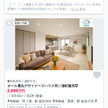
〇( ´ ▽ ` )／２階建て４LDK☆新築オール電化住宅！モデルハウス見学会
実施中！☆徳島県在住の現地スタッフが迅速に...
もっと見る
新築一戸建
阿南市羽ノ浦町中庄
オール電化デザイナーズハウス羽ノ浦町建売㉗
2,698
万円
- / 103.02㎡ / 3LDK /新築
牟岐線「羽ノ浦」駅 徒歩16分
牟岐線「西原」駅 徒歩17分
牟岐線
陽当り良好
オール電化
収納豊富