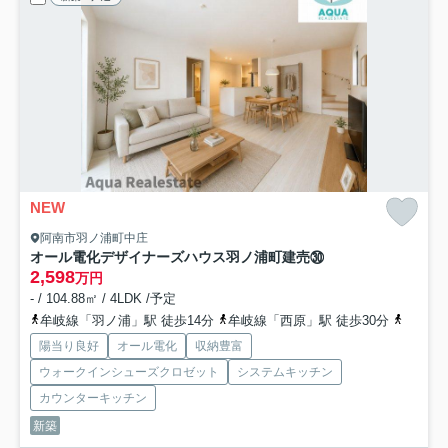
NEW
阿南市羽ノ浦町中庄
オール電化デザイナーズハウス羽ノ浦町建売㉚
2,598
万円
- / 104.88㎡ / 4LDK /予定
牟岐線「羽ノ浦」駅 徒歩14分
牟岐線「西原」駅 徒歩30分
牟岐線
陽当り良好
オール電化
収納豊富
ウォークインシューズクロゼット
システムキッチン
カウンターキッチン
新築