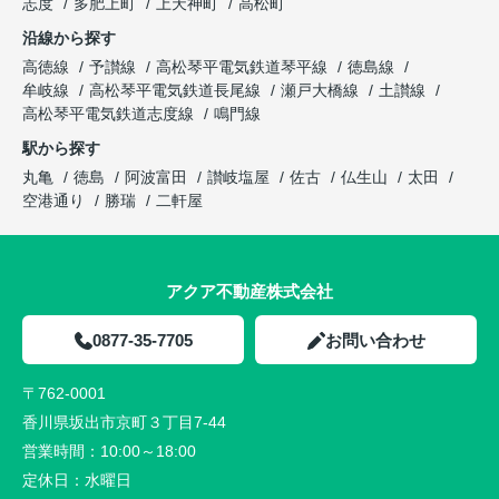
志度
多肥上町
上天神町
高松町
沿線から探す
高徳線
予讃線
高松琴平電気鉄道琴平線
徳島線
牟岐線
高松琴平電気鉄道長尾線
瀬戸大橋線
土讃線
高松琴平電気鉄道志度線
鳴門線
駅から探す
丸亀
徳島
阿波富田
讃岐塩屋
佐古
仏生山
太田
空港通り
勝瑞
二軒屋
アクア不動産株式会社
0877-35-7705
お問い合わせ
〒762-0001
香川県坂出市京町３丁目7-44
営業時間：
10:00～18:00
定休日：
水曜日