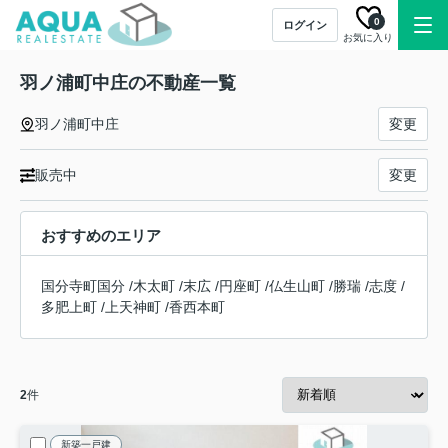
0
ログイン
お気に入り
羽ノ浦町中庄の不動産一覧
羽ノ浦町中庄
変更
販売中
変更
おすすめのエリア
国分寺町国分
/
木太町
/
末広
/
円座町
/
仏生山町
/
勝瑞
/
志度
/
多肥上町
/
上天神町
/
香西本町
2
件
新築一戸建