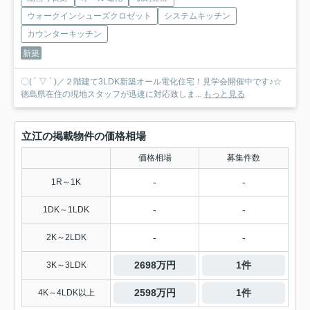
ウォークインシューズクロゼット
システムキッチン
カウンターキッチン
新築
〇( ´ ▽ ` )／２階建て3LDK新築オール電化住宅！見学会開催中です♪☆
徳島県在住の現地スタッフが迅速に対応致しま...
もっと見る
立江の掲載物件の価格相場
価格相場
募集件数
-
-
1R～1K
-
-
1DK～1LDK
-
-
2K～2LDK
2698万円
1件
3K～3LDK
2598万円
1件
4K～4LDK以上