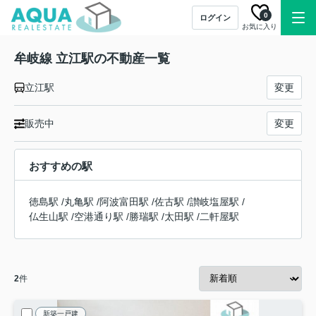
0
ログイン
お気に入り
牟岐線 立江駅の不動産一覧
立江駅
変更
販売中
変更
おすすめの駅
徳島駅
/
丸亀駅
/
阿波富田駅
/
佐古駅
/
讃岐塩屋駅
/
仏生山駅
/
空港通り駅
/
勝瑞駅
/
太田駅
/
二軒屋駅
2
件
新築一戸建