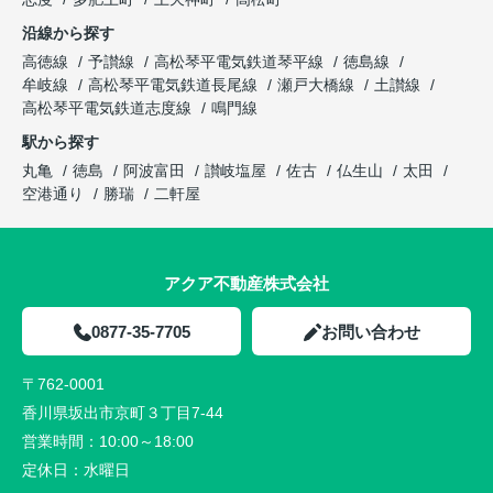
沿線から探す
高徳線
予讃線
高松琴平電気鉄道琴平線
徳島線
牟岐線
高松琴平電気鉄道長尾線
瀬戸大橋線
土讃線
高松琴平電気鉄道志度線
鳴門線
駅から探す
丸亀
徳島
阿波富田
讃岐塩屋
佐古
仏生山
太田
空港通り
勝瑞
二軒屋
アクア不動産株式会社
0877-35-7705
お問い合わせ
〒762-0001
香川県坂出市京町３丁目7-44
営業時間：
10:00～18:00
定休日：
水曜日