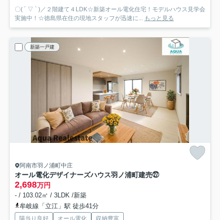
〇( ´ ▽ ` )／２階建て４LDK☆新築オール電化住宅！モデルハウス見学会
実施中！☆徳島県在住の現地スタッフが迅速に...
もっと見る
新築一戸建
阿南市羽ノ浦町中庄
オール電化デザイナーズハウス羽ノ浦町建売㉗
2,698
万円
- / 103.02㎡ / 3LDK /新築
牟岐線「立江」駅 徒歩41分
陽当り良好
オール電化
収納豊富