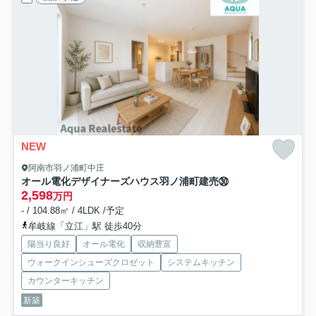
NEW
阿南市羽ノ浦町中庄
オール電化デザイナーズハウス羽ノ浦町建売㉚
2,598
万円
- / 104.88㎡ / 4LDK /予定
牟岐線「立江」駅 徒歩40分
陽当り良好
オール電化
収納豊富
ウォークインシューズクロゼット
システムキッチン
カウンターキッチン
新築