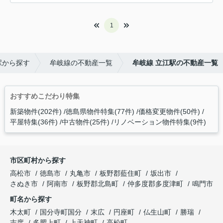
1
駅から探す
牟岐線の不動産一覧
牟岐線 立江駅の不動産一覧
おすすめこだわり特集
新築物件(202件)
徳島県物件特集(77件)
価格変更物件(50件)
平屋特集(36件)
中古物件(25件)
リノベーション物件特集(9件)
市区町村から探す
高松市
徳島市
丸亀市
板野郡藍住町
坂出市
さぬき市
阿南市
板野郡北島町
仲多度郡多度津町
鳴門市
町名から探す
木太町
国分寺町国分
末広
円座町
仏生山町
勝瑞
志度
多肥上町
上天神町
高松町