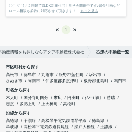
〇( ´ ▽ ` )／２階建て3LDK新築住宅！見学会開催中です♪資金計画など
ローン相談も柔軟に対応させて頂きます！ ...
もっと見る
1
不動産情報をお探しならアクア不動産株式会社
乙瀬の不動産一覧
市区町村から探す
高松市
徳島市
丸亀市
板野郡藍住町
坂出市
さぬき市
阿南市
仲多度郡多度津町
板野郡北島町
鳴門市
町名から探す
木太町
国分寺町国分
末広
円座町
仏生山町
勝瑞
志度
多肥上町
上天神町
高松町
沿線から探す
高徳線
予讃線
高松琴平電気鉄道琴平線
徳島線
牟岐線
高松琴平電気鉄道長尾線
瀬戸大橋線
土讃線