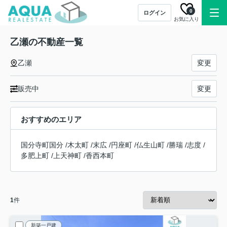
0
ログイン
お気に入り
乙瀬の不動産一覧
乙瀬
変更
販売中
変更
おすすめのエリア
国分寺町国分
/
木太町
/
末広
/
円座町
/
仏生山町
/
勝瑞
/
志度
/
多肥上町
/
上天神町
/
香西本町
1
件
新築一戸建