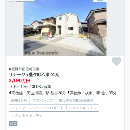
板野郡藍住町乙瀬
リナージュ藍住町乙瀬 01期
2,190
万円
- / 100.19㎡ / 3LDK /新築
高徳線「阿波川端」駅 徒歩26分
高徳線「板東」駅 徒歩35分
高徳
駐車2台可
プロパンガス
建設住宅性能評価書付
ウォークインシューズクロゼット
システムキッチン
カウンターキッチン
新築