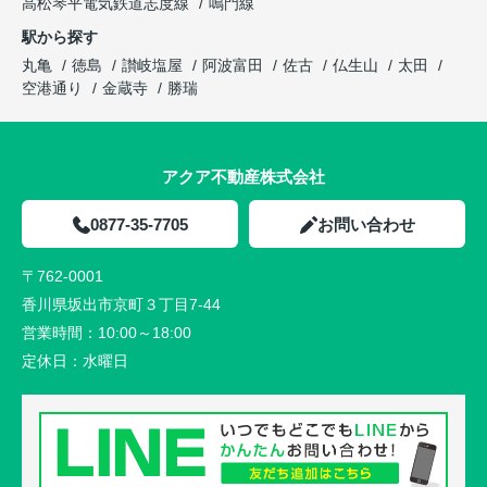
高松琴平電気鉄道志度線
鳴門線
駅から探す
丸亀
徳島
讃岐塩屋
阿波富田
佐古
仏生山
太田
空港通り
金蔵寺
勝瑞
アクア不動産株式会社
0877-35-7705
お問い合わせ
〒762-0001
香川県坂出市京町３丁目7-44
営業時間：
10:00～18:00
定休日：
水曜日