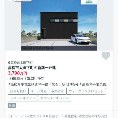
高松市太田下町
高松市太田下町の新築一戸建
3,798
万円
- / 96.88㎡ / 3LDK /予定
高松琴平電気鉄道琴平線「伏石」駅 徒歩5分
高松琴平電気鉄道琴平線「太田」駅 徒歩18分
陽当り良好
オール電化
収納豊富
ウォークインクロゼット
システムキッチン
カウンターキッチン
新築
〇( ´ ▽ ` )／2階建て３ＬＤＫ新築オール電化住宅♪注文住宅の様な品質