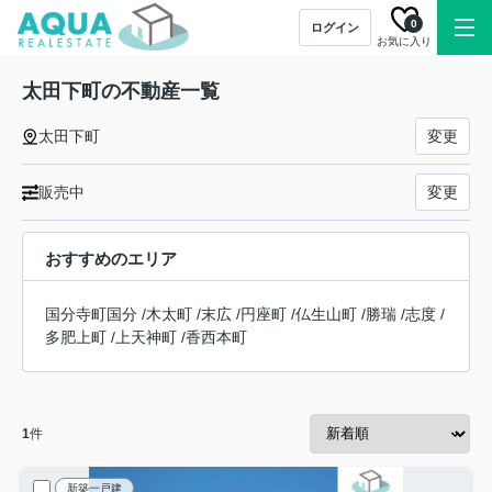
0
ログイン
お気に入り
太田下町の不動産一覧
太田下町
変更
販売中
変更
おすすめのエリア
国分寺町国分
/
木太町
/
末広
/
円座町
/
仏生山町
/
勝瑞
/
志度
/
多肥上町
/
上天神町
/
香西本町
1
件
新築一戸建