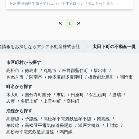
をお手頃価格で如何でしょうか？住宅ローンサポ...
もっと見る
1
産情報をお探しならアクア不動産株式会社
太田下町の不動産一覧
市区町村から探す
高松市
徳島市
丸亀市
板野郡藍住町
坂出市
さぬき市
阿南市
仲多度郡多度津町
板野郡北島町
鳴門市
町名から探す
木太町
国分寺町国分
末広
円座町
仏生山町
勝瑞
志度
多肥上町
上天神町
高松町
沿線から探す
高徳線
予讃線
高松琴平電気鉄道琴平線
徳島線
牟岐線
高松琴平電気鉄道長尾線
瀬戸大橋線
土讃線
高松琴平電気鉄道志度線
鳴門線