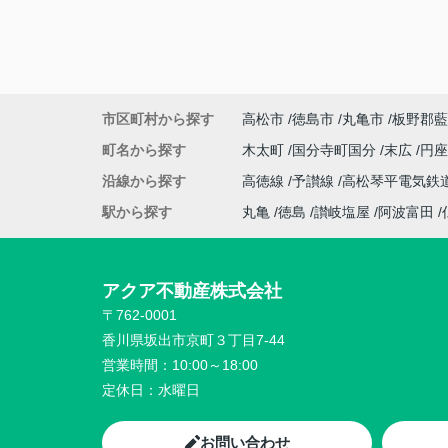
市区町村から探す
高松市
徳島市
丸亀市
板野郡藍
町名から探す
木太町
国分寺町国分
末広
円
沿線から探す
高徳線
予讃線
高松琴平電気鉄
駅から探す
丸亀
徳島
讃岐塩屋
阿波富田
アクア不動産株式会社
〒762-0001
香川県坂出市京町３丁目7-44
営業時間：
10:00～18:00
定休日：
水曜日
お問い合わせ