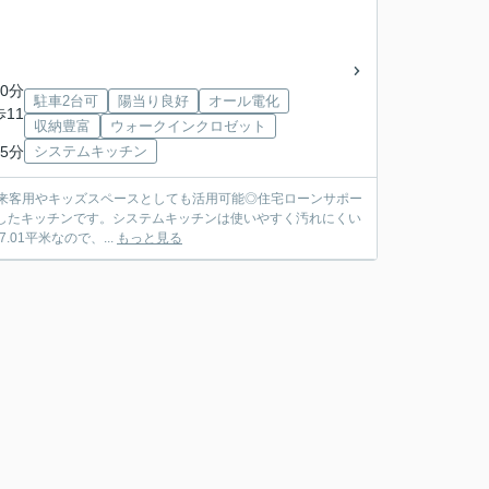
0分
駐車2台可
陽当り良好
オール電化
歩11
収納豊富
ウォークインクロゼット
5分
システムキッチン
和室は来客用やキッズスペースとしても活用可能◎住宅ローンサポー
1平米なので、...
もっと見る