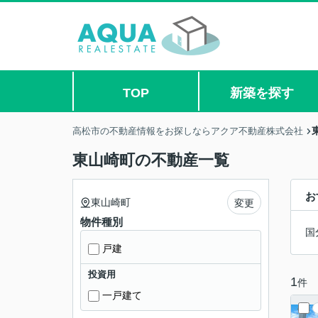
TOP
新築を探す
高松市の不動産情報をお探しならアクア不動産株式会社
東山崎町の不動産一覧
お
東山崎町
変更
物件種別
国
戸建
投資用
1
件
一戸建て