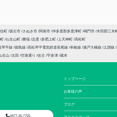
住町
坂出市
さぬき市
阿南市
仲多度郡多度津町
鳴門市
木田郡三木
座町
仏生山町
勝瑞
志度
多肥上町
上天神町
高松町
道琴平線
徳島線
高松琴平電気鉄道長尾線
牟岐線
瀬戸大橋線
土讃線
仏生山
太田
空港通り
佐古
宇多津
蔵本
トップページ
お客様の声
ブログ
0877-35-7705