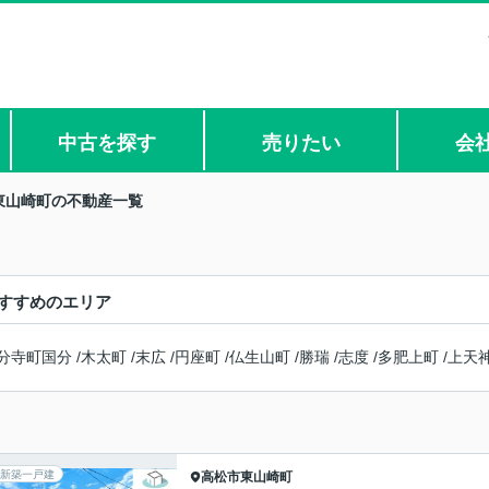
中古を探す
売りたい
会
東山崎町の不動産一覧
すすめのエリア
分寺町国分
/
木太町
/
末広
/
円座町
/
仏生山町
/
勝瑞
/
志度
/
多肥上町
/
上天
新築一戸建
高松市
東山崎町