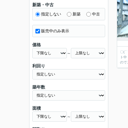
新築・中古
指定しない
新築
中古
販売中のみ表示
価格
〇(
～
ト中！お借入
ので
利回り
築年数
面積
～