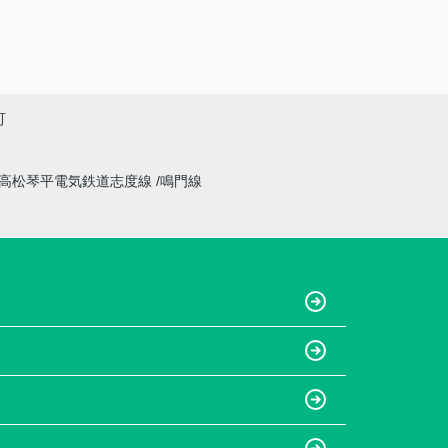
町
高松琴平電気鉄道志度線
鳴門線