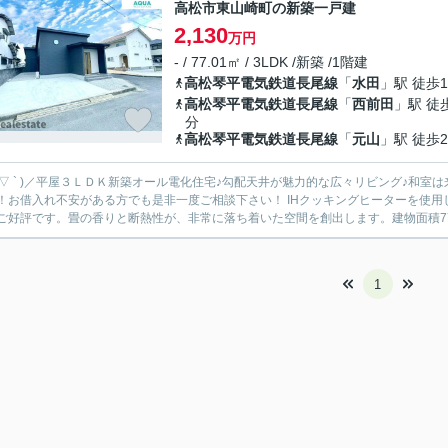
高松市東山崎町の新築一戸建
2,130
万円
- / 77.01㎡ / 3LDK /新築 /1階建
高松琴平電気鉄道長尾線
「
水田
」駅 徒歩1
高松琴平電気鉄道長尾線
「
西前田
」駅 徒
分
高松琴平電気鉄道長尾線
「
元山
」駅 徒歩2
 ´ ▽ ` )／平屋３ＬＤＫ新築オール電化住宅♪勾配天井が魅力的な広々リビング♪
れ不安がある方でも是非一度ご相談下さい！ IHクッキングヒーターを使用したキッチンです。システムキッチンは使いやすく汚れにくい
ご好評です。畳の香りと断熱性が、非常に落ち着いた空間を創出します。建物面積77.0
1