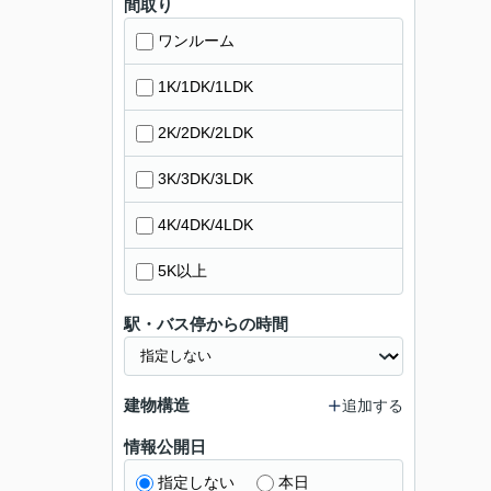
間取り
ワンルーム
1K/1DK/1LDK
2K/2DK/2LDK
3K/3DK/3LDK
4K/4DK/4LDK
5K以上
駅・バス停からの時間
建物構造
追加する
情報公開日
指定しない
本日