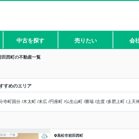
中古を探す
売りたい
会
前田西町の不動産一覧
すすめのエリア
分寺町国分
/
木太町
/
末広
/
円座町
/
仏生山町
/
勝瑞
/
志度
/
多肥上町
/
上天
新築一戸建
高松市
前田西町