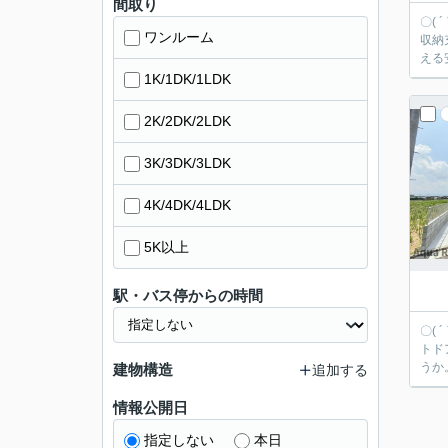
間取り
〇(
ワンルーム
収納充実♪ 機能的で使いやすいシステムキッチン付きなので、お料理を
える
1K/1DK/1LDK
2K/2DK/2LDK
3K/3DK/3LDK
4K/4DK/4LDK
5K以上
駅・バス停からの時間
〇(
トドアグッズなども収
うか
建物構造
追加する
情報公開日
指定しない
本日