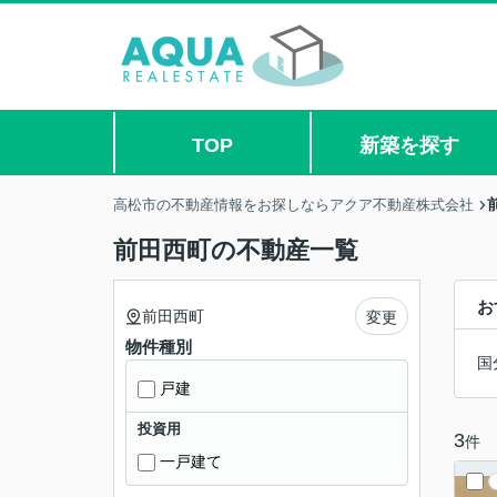
TOP
新築を探す
高松市の不動産情報をお探しならアクア不動産株式会社
前田西町の不動産一覧
お
前田西町
変更
物件種別
国
戸建
投資用
3
件
一戸建て