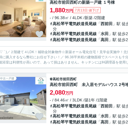
高松市前田西町の新築一戸建 １号棟
1,880
7月13日 値下げ
万円
- / 96.38㎡ / 4LDK /新築 /2階建
高松琴平電気鉄道長尾線
「
西前田
」駅 徒
分
高松琴平電気鉄道長尾線
「
水田
」駅 徒歩2
高松琴平電気鉄道長尾線
「
高田
」駅 徒歩2
 ´ ▽ ` )／２階建て４LDK！補助金対象物件☆新築オール電化住宅！見学会実施
るなら弊社にお任せ下さい！／ 96.38平米程の建物面積でスペースも十分。利便性に優れ、家族で暮らすにもピッタリな4LDKです。追
能浴室は利便性が高いので、あって損はありません。キッチンにはIH調理器を使用して
中古一戸建
高松市
前田西町
高松市前田西町 未入居モデルハウス 2号
2,080
万円
- / 84.46㎡ / 3LDK /築1年 /1階建
高松琴平電気鉄道長尾線
「
西前田
」駅 徒
分
高松琴平電気鉄道長尾線
「
水田
」駅 徒歩2
高松琴平電気鉄道長尾線
「
高田
」駅 徒歩2