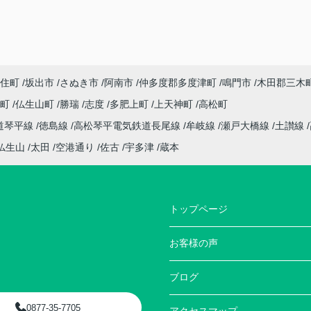
住町
坂出市
さぬき市
阿南市
仲多度郡多度津町
鳴門市
木田郡三木
座町
仏生山町
勝瑞
志度
多肥上町
上天神町
高松町
道琴平線
徳島線
高松琴平電気鉄道長尾線
牟岐線
瀬戸大橋線
土讃線
仏生山
太田
空港通り
佐古
宇多津
蔵本
トップページ
お客様の声
ブログ
0877-35-7705