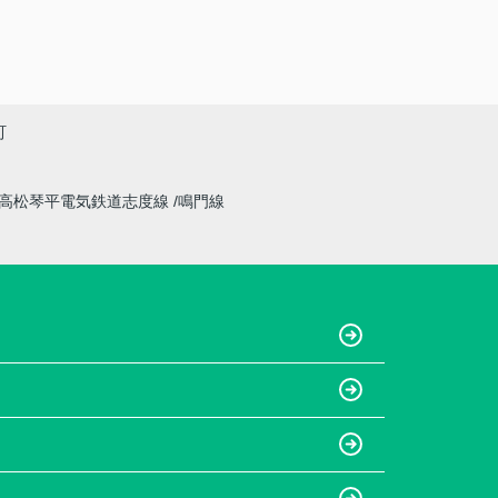
町
高松琴平電気鉄道志度線
鳴門線