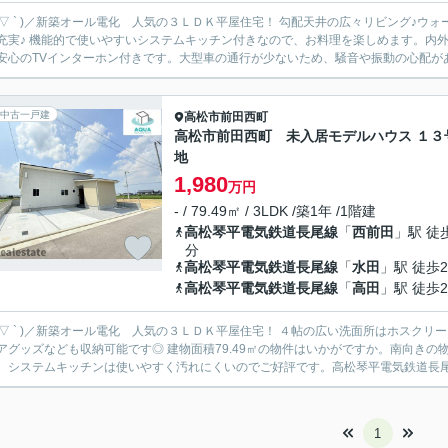
 ´ ▽ ` )／新築オール電化 人気の３ＬＤＫ平屋住宅！ 勾配天井の広々リビング
楽しめます。内外装共に綺麗な新築戸建ての物件はいかがでしょうか。顔が見
安心のTVインターホン付きです。大型車の通行が少ないため、騒音や振動の心配があ
中古一戸建
高松市
前田西町
高松市前田西町 未入居モデルハウス １３
地
1,980
万円
- / 79.49㎡ / 3LDK /築1年 /1階建
高松琴平電気鉄道長尾線
「
西前田
」駅 徒
分
高松琴平電気鉄道長尾線
「
水田
」駅 徒歩2
高松琴平電気鉄道長尾線
「
高田
」駅 徒歩2
 ´ ▽ ` )／新築オール電化 人気の３ＬＤＫ平屋住宅！ ４帖の広い洗面所はホス
納可能です◎ 建物面積79.49㎡の物件はいかがですか。南向きの物件です。内外装共に綺麗な新築戸建ての物件はいかがでしょ
。システムキッチンは使いやすく汚れにくいのでご好評です。高松琴平電気鉄道長尾線
1