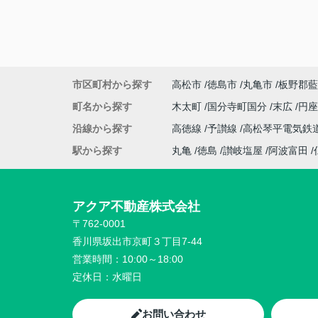
市区町村から探す
高松市
徳島市
丸亀市
板野郡藍
町名から探す
木太町
国分寺町国分
末広
円
沿線から探す
高徳線
予讃線
高松琴平電気鉄
駅から探す
丸亀
徳島
讃岐塩屋
阿波富田
アクア不動産株式会社
〒762-0001
香川県坂出市京町３丁目7-44
営業時間：
10:00～18:00
定休日：
水曜日
お問い合わせ