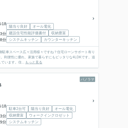
歩18
陽当り良好
オール電化
建設住宅性能評価書付
収納豊富
3分
8分
システムキッチン
カウンターキッチン
中！北側駐車スペース広々活用様々ですね？住宅ローンサポート有り
います。住...
もっと見る
パノラマ
地
歩18
駐車2台可
陽当り良好
オール電化
収納豊富
ウォークインクロゼット
3分
9分
システムキッチン