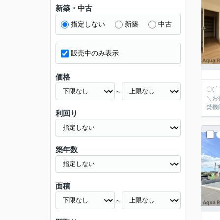
新築・中古
指定しない
新築
中古
販売中のみ表示
価格
〇(
～
＼お得に購入す
焚機
利回り
築年数
面積
～