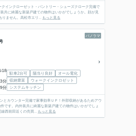
♪ウォークインクローゼット・パントリー・シューズクローク完備で
りません。高松市エリ...
もっと見る
パノラマ
号
歩18
駐車2台可
陽当り良好
オール電化
収納豊富
ウォークインクロゼット
3分
9分
システムキッチン
クリーンとカウンター完備で家事効率ＵＰ！外部収納があるためアウ
西前田近くの売買...
もっと見る