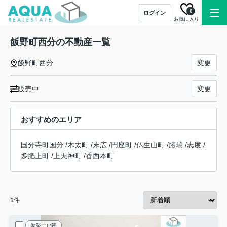
0
ログイン
お気に入り
飯野町西分の不動産一覧
飯野町西分
変更
販売中
変更
おすすめのエリア
国分寺町国分
/
木太町
/
末広
/
円座町
/
仏生山町
/
勝瑞
/
志度
/
多肥上町
/
上天神町
/
香西本町
1
件
新築一戸建