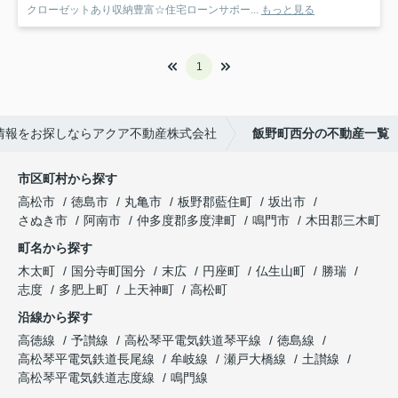
クローゼットあり収納豊富☆住宅ローンサポー...
もっと見る
1
情報をお探しならアクア不動産株式会社
飯野町西分の不動産一覧
市区町村から探す
高松市
徳島市
丸亀市
板野郡藍住町
坂出市
さぬき市
阿南市
仲多度郡多度津町
鳴門市
木田郡三木町
町名から探す
木太町
国分寺町国分
末広
円座町
仏生山町
勝瑞
志度
多肥上町
上天神町
高松町
沿線から探す
高徳線
予讃線
高松琴平電気鉄道琴平線
徳島線
高松琴平電気鉄道長尾線
牟岐線
瀬戸大橋線
土讃線
高松琴平電気鉄道志度線
鳴門線