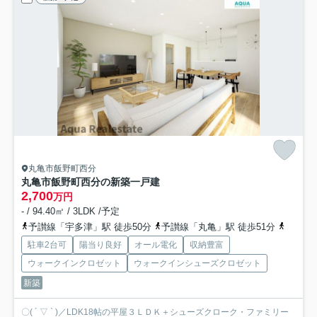
丸亀市飯野町西分
丸亀市飯野町西分の新築一戸建
2,700
万円
- / 94.40㎡ / 3LDK /予定
予讃線「宇多津」駅 徒歩50分
予讃線「丸亀」駅 徒歩51分
予讃線
駐車2台可
陽当り良好
オール電化
収納豊富
ウォークインクロゼット
ウォークインシューズクロゼット
新築
〇( ´ ▽ ` )／LDK18帖の平屋３ＬＤＫ＋シューズクローク・ファミリー