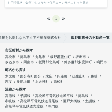
お手頃価格で如何でしょうか？住宅ローンサポ...
もっと見る
1
情報をお探しならアクア不動産株式会社
飯野町東分の不動産一覧
市区町村から探す
高松市
徳島市
丸亀市
板野郡藍住町
坂出市
さぬき市
阿南市
板野郡北島町
仲多度郡多度津町
鳴門市
町名から探す
木太町
国分寺町国分
末広
円座町
仏生山町
勝瑞
志度
多肥上町
上天神町
高松町
沿線から探す
高徳線
予讃線
高松琴平電気鉄道琴平線
徳島線
牟岐線
高松琴平電気鉄道長尾線
瀬戸大橋線
土讃線
高松琴平電気鉄道志度線
鳴門線