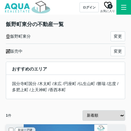
0
ログイン
お気に入り
飯野町東分の不動産一覧
飯野町東分
変更
販売中
変更
おすすめのエリア
国分寺町国分
/
木太町
/
末広
/
円座町
/
仏生山町
/
勝瑞
/
志度
/
多肥上町
/
上天神町
/
香西本町
1
件
新築一戸建