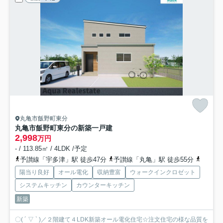
丸亀市飯野町東分
丸亀市飯野町東分の新築一戸建
2,998
万円
- / 113.85㎡ / 4LDK /予定
予讃線「宇多津」駅 徒歩47分
予讃線「丸亀」駅 徒歩55分
予讃線
陽当り良好
オール電化
収納豊富
ウォークインクロゼット
システムキッチン
カウンターキッチン
新築
〇( ´ ▽ ` )／２階建て４LDK新築オール電化住宅☆注文住宅の様な品質を