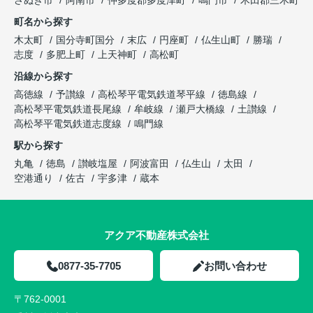
さぬき市
阿南市
仲多度郡多度津町
鳴門市
木田郡三木町
町名から探す
木太町
国分寺町国分
末広
円座町
仏生山町
勝瑞
志度
多肥上町
上天神町
高松町
沿線から探す
高徳線
予讃線
高松琴平電気鉄道琴平線
徳島線
高松琴平電気鉄道長尾線
牟岐線
瀬戸大橋線
土讃線
高松琴平電気鉄道志度線
鳴門線
駅から探す
丸亀
徳島
讃岐塩屋
阿波富田
仏生山
太田
空港通り
佐古
宇多津
蔵本
アクア不動産株式会社
0877-35-7705
お問い合わせ
〒762-0001