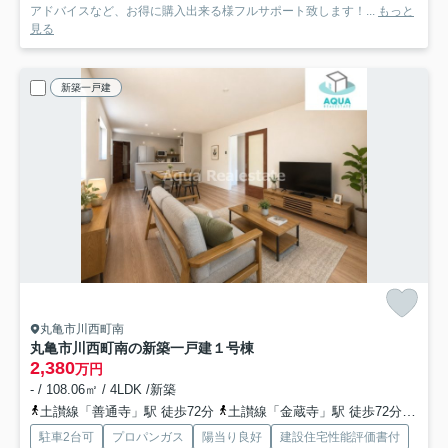
アドバイスなど、お得に購入出来る様フルサポート致します！...
もっと
見る
新築一戸建
丸亀市川西町南
丸亀市川西町南の新築一戸建
１号棟
2,380
万円
- / 108.06㎡ / 4LDK /新築
土讃線「善通寺」駅 徒歩72分
土讃線「金蔵寺」駅 徒歩72分
予讃
駐車2台可
プロパンガス
陽当り良好
建設住宅性能評価書付