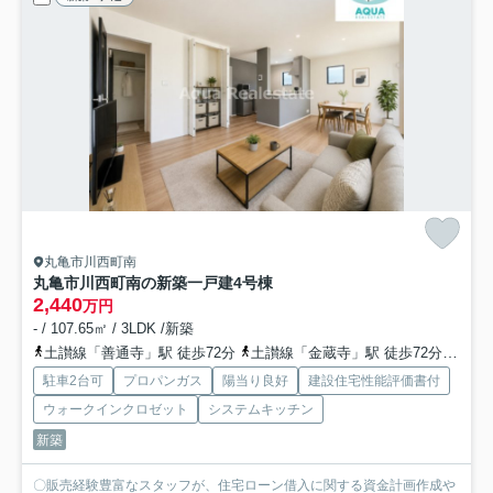
丸亀市川西町南
丸亀市川西町南の新築一戸建
4号棟
2,440
万円
- / 107.65㎡ / 3LDK /新築
土讃線「善通寺」駅 徒歩72分
土讃線「金蔵寺」駅 徒歩72分
予讃
駐車2台可
プロパンガス
陽当り良好
建設住宅性能評価書付
ウォークインクロゼット
システムキッチン
新築
〇販売経験豊富なスタッフが、住宅ローン借入に関する資金計画作成や