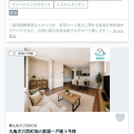
ウォークインクロゼット
システムキッチン
新築
〇販売経験豊富なスタッフが、住宅ローン借入に関する資金計画作成や
アドバイスなど、お得に購入出来る様フルサポート致します！...
もっと
見る
新築一戸建
丸亀市川西町南
丸亀市川西町南の新築一戸建
３号棟