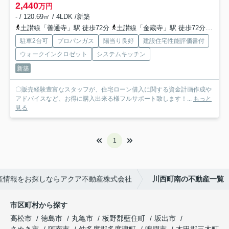
2,440
万円
- / 120.69㎡ / 4LDK /新築
土讃線「善通寺」駅 徒歩72分
土讃線「金蔵寺」駅 徒歩72分
予讃
駐車2台可
プロパンガス
陽当り良好
建設住宅性能評価書付
ウォークインクロゼット
システムキッチン
新築
〇販売経験豊富なスタッフが、住宅ローン借入に関する資金計画作成や
アドバイスなど、お得に購入出来る様フルサポート致します！...
もっと
見る
1
産情報をお探しならアクア不動産株式会社
川西町南の不動産一覧
市区町村から探す
高松市
徳島市
丸亀市
板野郡藍住町
坂出市