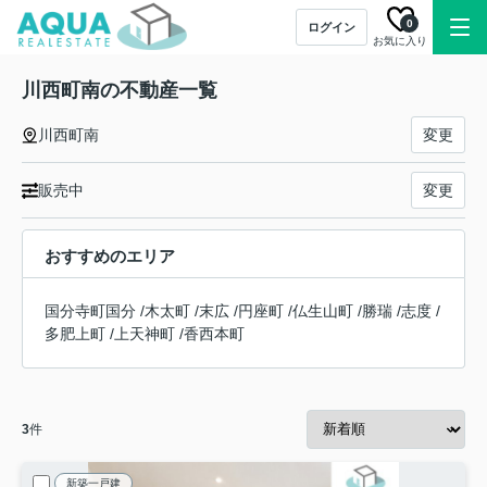
0
ログイン
お気に入り
川西町南の不動産一覧
川西町南
変更
販売中
変更
おすすめのエリア
国分寺町国分
/
木太町
/
末広
/
円座町
/
仏生山町
/
勝瑞
/
志度
/
多肥上町
/
上天神町
/
香西本町
3
件
新築一戸建