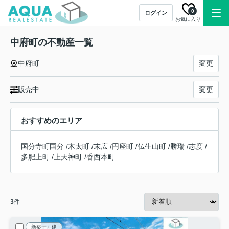
0
ログイン
お気に入り
中府町の不動産一覧
中府町
変更
販売中
変更
おすすめのエリア
国分寺町国分
/
木太町
/
末広
/
円座町
/
仏生山町
/
勝瑞
/
志度
/
多肥上町
/
上天神町
/
香西本町
3
件
新築一戸建