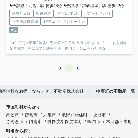
予讃線「丸亀」駅 徒歩14分
予讃線「讃岐塩屋」駅 徒歩22分
予讃
陽当り良好
収納豊富
浴室１坪以上
バス・トイレ別
室内洗濯機置場
TVモニタ付インターホン
新築
〇( ´ ▽ ` )／新築2階建住宅☆広々3LDK♪大通りから中に入っており静か
な住環境！完成見学会随時開催！住宅ローン...
もっと見る
1
動産情報をお探しならアクア不動産株式会社
中府町の不動産一覧
市区町村から探す
高松市
徳島市
丸亀市
板野郡藍住町
坂出市
さぬき市
阿南市
仲多度郡多度津町
鳴門市
木田郡三木町
町名から探す