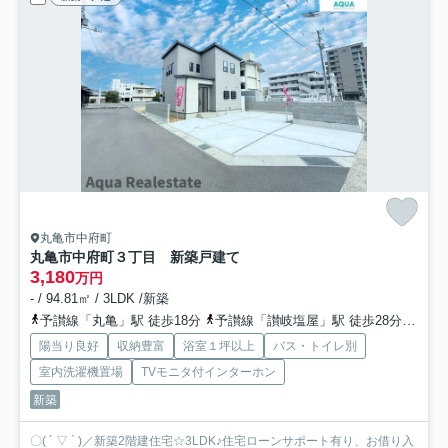
丸亀市中府町
丸亀市中府町３丁目 新築戸建て
3,180
万円
- / 94.81㎡ / 3LDK /新築
予讃線「丸亀」駅 徒歩18分
予讃線「讃岐塩屋」駅 徒歩28分
予讃
陽当り良好
収納豊富
浴室１坪以上
バス・トイレ別
室内洗濯機置場
TVモニタ付インターホン
新築
〇( ´ ▽ ` )／新築2階建住宅☆3LDK♪住宅ローンサポート有り、お借り入