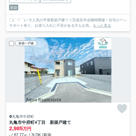
新築
〇( ´ ▽ ` )／大人気の平屋新築戸建て☆完成見学会随時開催！住宅ローン
サポート有り、お借り入れに不安がある方もお気...
もっと見る
新築一戸建
丸亀市中府町
丸亀市中府町4丁目 新築戸建て
2,985
万円
- / 87.77㎡ / 3LDK /新築