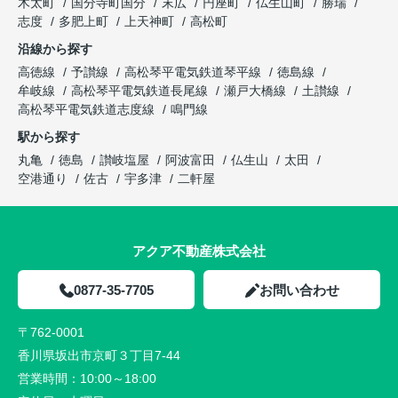
木太町
国分寺町国分
末広
円座町
仏生山町
勝瑞
志度
多肥上町
上天神町
高松町
沿線から探す
高徳線
予讃線
高松琴平電気鉄道琴平線
徳島線
牟岐線
高松琴平電気鉄道長尾線
瀬戸大橋線
土讃線
高松琴平電気鉄道志度線
鳴門線
駅から探す
丸亀
徳島
讃岐塩屋
阿波富田
仏生山
太田
空港通り
佐古
宇多津
二軒屋
アクア不動産株式会社
0877-35-7705
お問い合わせ
〒762-0001
香川県坂出市京町３丁目7-44
営業時間：
10:00～18:00