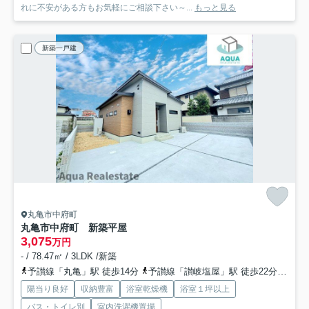
れに不安がある方もお気軽にご相談下さい～...
もっと見る
新築一戸建
丸亀市中府町
丸亀市中府町 新築平屋
3,075
万円
- / 78.47㎡ / 3LDK /新築
予讃線「丸亀」駅 徒歩14分
予讃線「讃岐塩屋」駅 徒歩22分
予讃
陽当り良好
収納豊富
浴室乾燥機
浴室１坪以上
バス・トイレ別
室内洗濯機置場