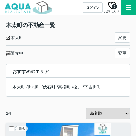
0
ログイン
お気に入り
木太町の不動産一覧
木太町
変更
販売中
変更
おすすめのエリア
木太町
/
田村町
/
伏石町
/
高松町
/
榎井
/
下吉田町
1
件
売地