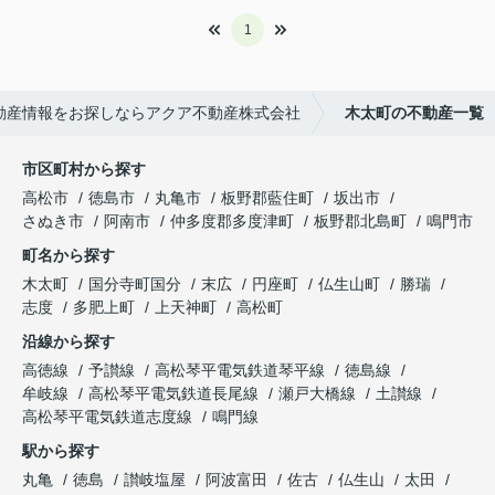
1
動産情報をお探しならアクア不動産株式会社
木太町の不動産一覧
市区町村から探す
高松市
徳島市
丸亀市
板野郡藍住町
坂出市
さぬき市
阿南市
仲多度郡多度津町
板野郡北島町
鳴門市
町名から探す
木太町
国分寺町国分
末広
円座町
仏生山町
勝瑞
志度
多肥上町
上天神町
高松町
沿線から探す
高徳線
予讃線
高松琴平電気鉄道琴平線
徳島線
牟岐線
高松琴平電気鉄道長尾線
瀬戸大橋線
土讃線
高松琴平電気鉄道志度線
鳴門線
駅から探す
丸亀
徳島
讃岐塩屋
阿波富田
佐古
仏生山
太田