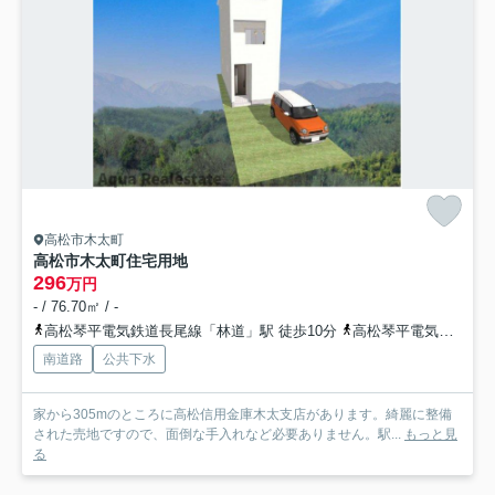
高松市木太町
高松市木太町住宅用地
296
万円
- / 76.70㎡ / -
高松琴平電気鉄道長尾線「林道」駅 徒歩10分
高松琴平電気鉄道長尾線「花園」駅 徒歩19分
南道路
公共下水
家から305mのところに高松信用金庫木太支店があります。綺麗に整備
された売地ですので、面倒な手入れなど必要ありません。駅...
もっと見
る