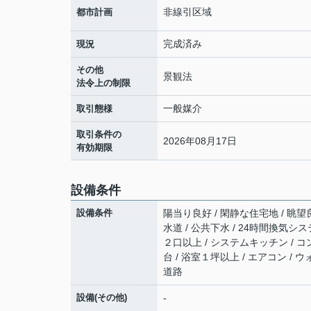
非線引区域
都市計画
完成済み
現況
その他
景観法
法令上の制限
一般媒介
取引態様
取引条件の
2026年08月17日
有効期限
設備条件
設備条件
陽当り良好 / 閑静な住宅地 / 眺望
水道 / 公共下水 / 24時間換気シス
２口以上 / システムキッチン / コ
台 / 浴室１坪以上 / エアコン / 
道路
設備(その他)
-