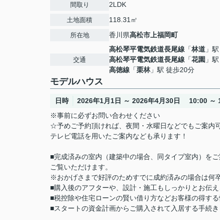
2LDK
間取り
118.31㎡
土地面積
香川県
高松市
上福岡町
所在地
高松琴平電気鉄道長尾線
「
林道
」駅
高松琴平電気鉄道長尾線
「
花園
」駅
交通
高徳線
「
栗林
」駅 徒歩20分
モデルハウス
日時
2026年1月1日 ～ 2026年4月30日 10:00 ～ 1
※事前に必ずお問い合わせください
☆予めご予約頂ければ、夜間・水曜日などでもご案内
テレビ電話を用いたご案内なども承ります！
■完成済みの室内（建築中の場合、同タイプ室内）を
ご覧いただけます。
※おかげさまで好評のためすでに成約済みの場合は何
■購入後のアフターや、設計・施工もしっかりとお伝え
■税控除や住宅ローンの賢い借り方などお客様の得する
■スタートの資金計画からご購入されて入居する手続