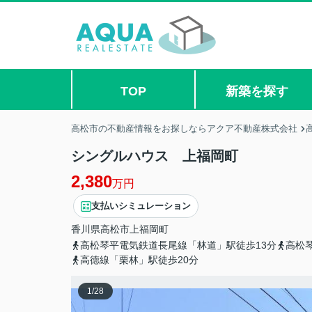
TOP
新築を探す
高松市の不動産情報をお探しならアクア不動産株式会社
シングルハウス 上福岡町
2,380
万円
支払いシミュレーション
香川県
高松市
上福岡町
高松琴平電気鉄道長尾線「林道」駅徒歩13分
高松
高徳線「栗林」駅徒歩20分
1
/
28