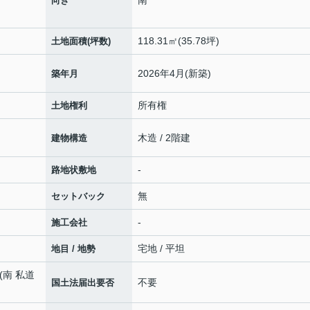
南
向き
118.31㎡(35.78坪)
土地面積(坪数)
2026年4月(新築)
築年月
所有権
土地権利
木造 / 2階建
建物構造
-
路地状敷地
無
セットバック
-
施工会社
宅地 / 平坦
地目 / 地勢
)(南 私道
不要
国土法届出要否