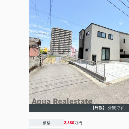
【外観】
外観です
2,380
万円
価格