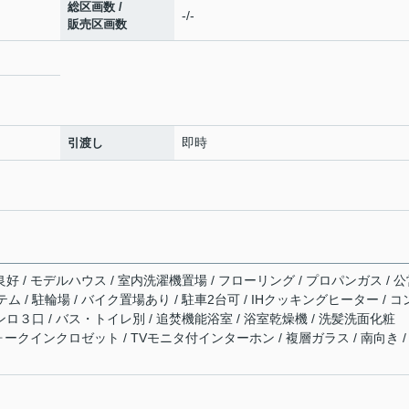
総区画数 /
-/-
販売区画数
即時
引渡し
良好 / モデルハウス / 室内洗濯機置場 / フローリング / プロパンガス / 
テム / 駐輪場 / バイク置場あり / 駐車2台可 / IHクッキングヒーター / 
ンロ３口 / バス・トイレ別 / 追焚機能浴室 / 浴室乾燥機 / 洗髪洗面化粧
ウォークインクロゼット / TVモニタ付インターホン / 複層ガラス / 南向き /