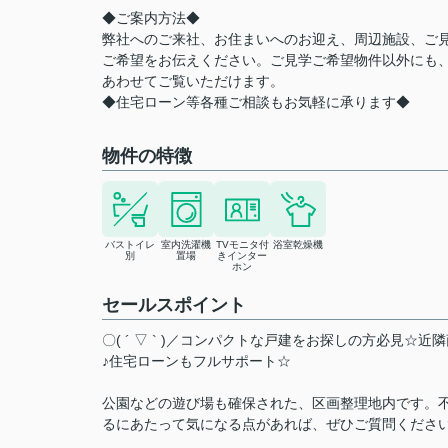
◆ご案内方法◆
弊社へのご来社、お住まいへのお迎え、周辺施設、ご
ご希望をお伝えください。ご見学ご希望物件以外にも
あわせてご覧いただけます。
◆住宅ローン等各種ご相談もお気軽に承ります◆
物件の特徴
バストイレ
室内洗濯機
TVモニタ付
浴室乾燥機
別
置場
きインター
ホン
セールスポイント
〇( ´ ▽ ` )／コンパクトな戸建をお探しの方必見
♪住宅ローンもフルサポート☆
公園などの遊び場も確保された、区画整理地内です。
るにあたって気になる点があれば、ぜひご質問くださ