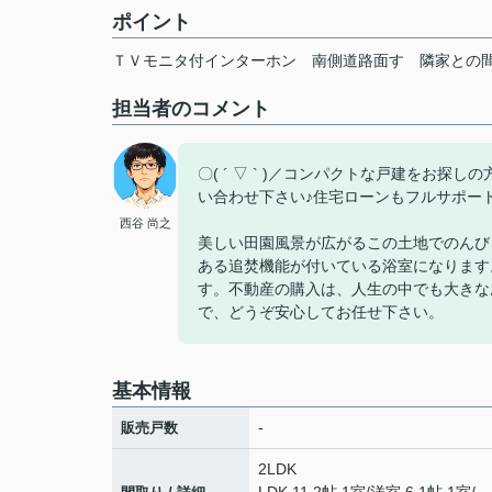
ポイント
ＴＶモニタ付インターホン
南側道路面す
隣家との
担当者のコメント
〇( ´ ▽ ` )／コンパクトな戸建をお
い合わせ下さい♪住宅ローンもフルサポー
西谷 尚之
美しい田園風景が広がるこの土地でのんび
ある追焚機能が付いている浴室になります
す。不動産の購入は、人生の中でも大きな
で、どうぞ安心してお任せ下さい。
基本情報
-
販売戸数
2LDK