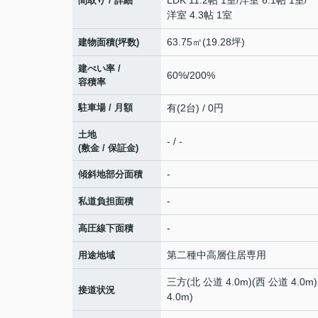
LDK 11.2帖 1室
/
洋室 6.1帖 1室
/
間取り / 詳細
洋室 4.3帖 1室
63.75㎡(19.28坪)
建物面積(坪数)
建ぺい率 /
60%/200%
容積率
駐車場 / 月額
有(2台) / 0円
土地
- / -
(敷金 / 保証金)
-
傾斜地部分面積
-
私道負担面積
-
高圧線下面積
第二種中高層住居専用
用途地域
三方(北 公道 4.0m)(西 公道 4.0m
接道状況
4.0m)