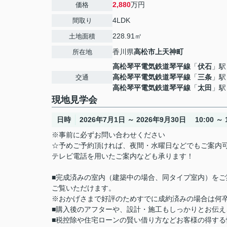
2,880
万円
価格
4LDK
間取り
228.91㎡
土地面積
香川県
高松市
上天神町
所在地
高松琴平電気鉄道琴平線
「
伏石
」駅
高松琴平電気鉄道琴平線
「
三条
」駅
交通
高松琴平電気鉄道琴平線
「
太田
」駅
現地見学会
日時
2026年7月1日 ～ 2026年9月30日 10:00 ～ 1
※事前に必ずお問い合わせください
☆予めご予約頂ければ、夜間・水曜日などでもご案内
テレビ電話を用いたご案内なども承ります！
■完成済みの室内（建築中の場合、同タイプ室内）を
ご覧いただけます。
※おかげさまで好評のためすでに成約済みの場合は何
■購入後のアフターや、設計・施工もしっかりとお伝え
■税控除や住宅ローンの賢い借り方などお客様の得する