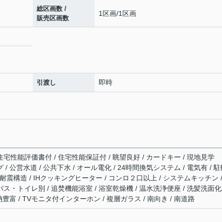
総区画数 /
1区画/1区画
販売区画数
即時
引渡し
住宅性能評価書付 / 住宅性能保証付 / 眺望良好 / カードキー / 現地見学
 / 公営水道 / 公共下水 / オール電化 / 24時間換気システム / 電気有 / 
/ 耐震構造 / IHクッキングヒーター / コンロ２口以上 / システムキッチン /
バス・トイレ別 / 追焚機能浴室 / 浴室乾燥機 / 温水洗浄便座 / 洗髪洗面
収納豊富 / TVモニタ付インターホン / 複層ガラス / 南向き / 南道路