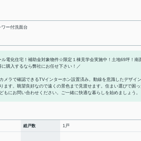
ャワー付洗面台
K新築オール電化住宅！補助金対象物件☆限定１棟見学会実施中！土地69坪！南
得に購入するなら弊社にお任せ下さい！／
をカメラで確認できるTVインターホン設置済み。動線を意識したデザイ
ります。眺望良好なので遠くの景色まで見渡せます。住まい選びで困っ
どもにお問い合わせください。ご一緒に快適な暮らしを始めましょう。
1戸
総戸数