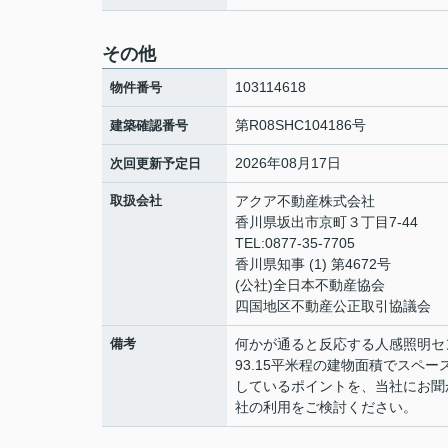
その他
103114618
物件番号
第R08SHC104186号
建築確認番号
2026年08月17日
次回更新予定日
取扱会社
アクア不動産株式会社
香川県坂出市京町３丁目7-44
TEL:0877-35-7705
香川県知事 (1) 第4672号
(公社)全日本不動産協会
四国地区不動産公正取引協議会
備考
何かが通ると反応する人感照明セ
93.15平米程の建物面積でスペ
しているポイントを、当社にお聞
社の利用をご検討ください。