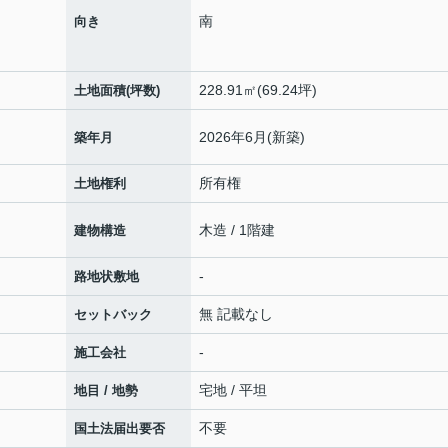
南
向き
228.91㎡(69.24坪)
土地面積(坪数)
2026年6月(新築)
築年月
所有権
土地権利
木造 / 1階建
建物構造
-
路地状敷地
無 記載なし
セットバック
-
施工会社
宅地 / 平坦
地目 / 地勢
不要
国土法届出要否