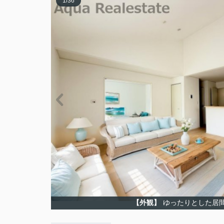
1
/
36
【外観】
ゆったりとした居