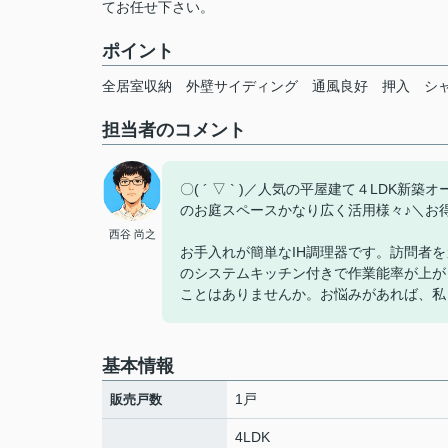
てお任せ下さい。
ポイント
全居室収納
外壁サイディング
通風良好
押入
シ
担当者のコメント
〇( ´ ▽ ` )／人気の平屋建て４LD
のお庭スペースかなり広く活用様々♪＼お
西谷 尚之
お手入れが簡単なIH調理器です。訪問者
のシステムキッチン付きで作業能率が上が
ことはありませんか。お悩みがあれば、私
基本情報
1戸
販売戸数
4LDK