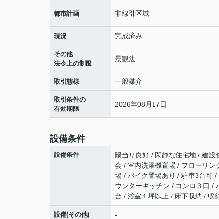
非線引区域
都市計画
完成済み
現況
その他
景観法
法令上の制限
一般媒介
取引態様
取引条件の
2026年08月17日
有効期限
設備条件
設備条件
陽当り良好 / 閑静な住宅地 / 建設
会 / 室内洗濯機置場 / フローリング
場 / バイク置場あり / 駐車3台可 
ウンターキッチン / コンロ３口 / 
台 / 浴室１坪以上 / 床下収納 / 
設備(その他)
-