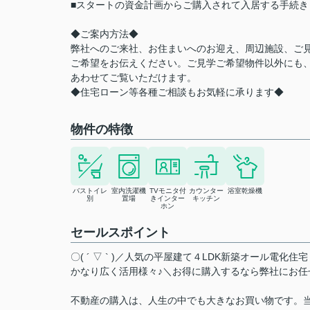
■スタートの資金計画からご購入されて入居する手続
◆ご案内方法◆
弊社へのご来社、お住まいへのお迎え、周辺施設、ご
ご希望をお伝えください。ご見学ご希望物件以外にも
あわせてご覧いただけます。
◆住宅ローン等各種ご相談もお気軽に承ります◆
物件の特徴
バストイレ
室内洗濯機
TVモニタ付
カウンター
浴室乾燥機
別
置場
きインター
キッチン
ホン
セールスポイント
〇( ´ ▽ ` )／人気の平屋建て４LDK新築オール
かなり広く活用様々♪＼お得に購入するなら弊社にお任
不動産の購入は、人生の中でも大きなお買い物です。