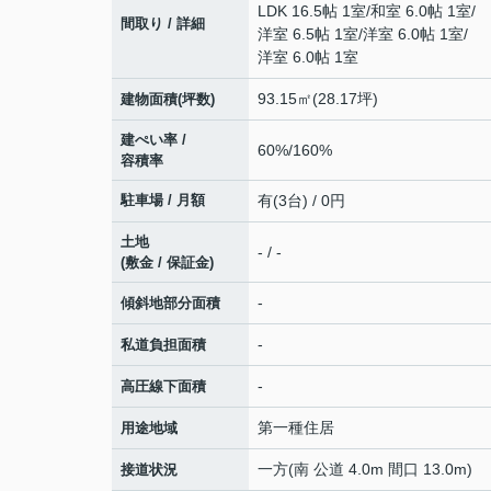
LDK 16.5帖 1室
/
和室 6.0帖 1室
/
間取り / 詳細
洋室 6.5帖 1室
/
洋室 6.0帖 1室
/
洋室 6.0帖 1室
93.15㎡(28.17坪)
建物面積(坪数)
建ぺい率 /
60%/160%
容積率
駐車場 / 月額
有(3台) / 0円
土地
- / -
(敷金 / 保証金)
-
傾斜地部分面積
-
私道負担面積
-
高圧線下面積
第一種住居
用途地域
一方(南 公道 4.0m 間口 13.0m)
接道状況