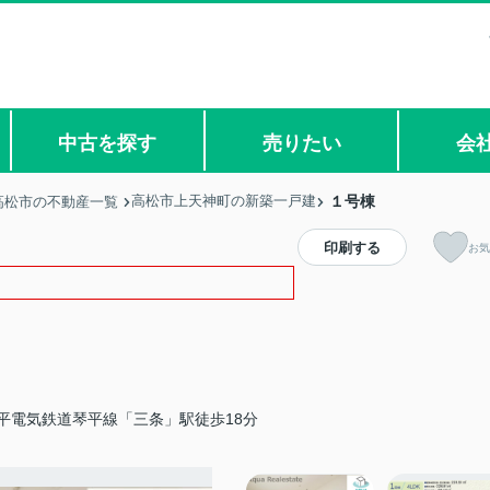
中古を探す
売りたい
会
高松市上天神町の新築一戸建
１号棟
高松市の不動産一覧
印刷する
お気
平電気鉄道琴平線「三条」駅徒歩18分