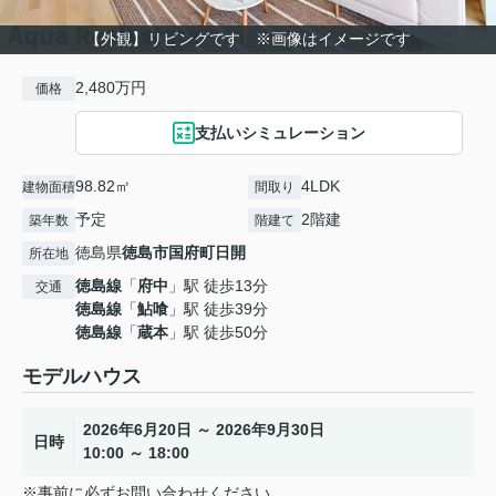
【外観】リビングです ※画像はイメージです
2,480万円
価格
支払いシミュレーション
98.82㎡
4LDK
建物面積
間取り
予定
2階建
築年数
階建て
徳島県
徳島市
国府町日開
所在地
徳島線
「
府中
」駅 徒歩13分
交通
徳島線
「
鮎喰
」駅 徒歩39分
徳島線
「
蔵本
」駅 徒歩50分
モデルハウス
2026年6月20日 ～ 2026年9月30日
日時
10:00 ～ 18:00
※事前に必ずお問い合わせください