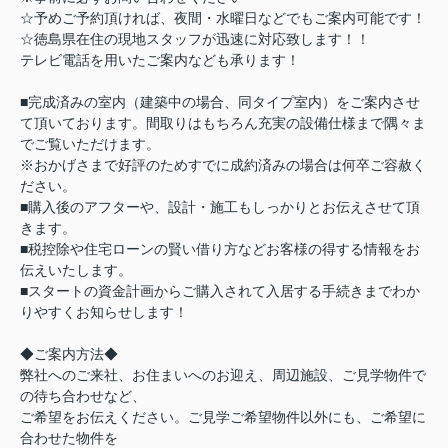
☆予めご予約頂ければ、夜間・水曜日などでもご案内可能です！
☆徳島県在住の現地スタッフが迅速に対応致します！！
テレビ電話を用いたご案内なども承ります！
■完成済みの室内（建築中の場合、同タイプ室内）をご案内させ
て頂いております。間取りはもちろん充実の設備仕様まで隅々ま
でご覧いただけます。
※おかげさまで好評のためすでに成約済みの場合は何卒ご容赦く
ださい。
■購入後のアフターや、設計・施工もしっかりとお伝えさせて頂
きます。
■税控除や住宅ローンの賢い借り方などお客様の得する情報をお
伝えいたします。
■スタートの資金計画からご購入されて入居する手続きまでわか
りやすくお知らせします！
◆ご案内方法◆
弊社へのご来社、お住まいへのお迎え、周辺施設、ご見学物件で
の待ち合わせなど、
ご希望をお伝えください。ご見学ご希望物件以外にも、ご希望に
合わせた物件を