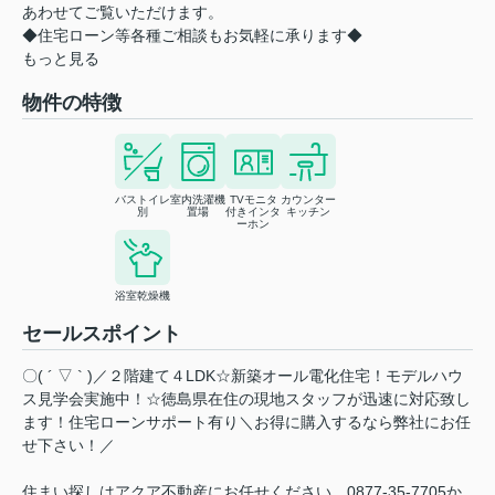
あわせてご覧いただけます。
◆住宅ローン等各種ご相談もお気軽に承ります◆
もっと見る
物件の特徴
バストイレ
室内洗濯機
TVモニタ
カウンター
別
置場
付きインタ
キッチン
ーホン
浴室乾燥機
セールスポイント
〇( ´ ▽ ` )／２階建て４LDK☆新築オール電化住宅！モデルハウ
ス見学会実施中！☆徳島県在住の現地スタッフが迅速に対応致し
ます！住宅ローンサポート有り＼お得に購入するなら弊社にお任
せ下さい！／
住まい探しはアクア不動産にお任せください。0877-35-7705か