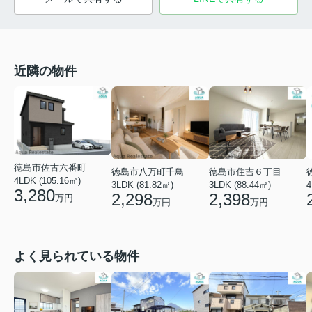
近隣の物件
徳島市佐古六番町
徳島市八万町千鳥
徳島市住吉６丁目
4LDK (105.16㎡)
3LDK (81.82㎡)
3LDK (88.44㎡)
4
3,280
2,298
2,398
万円
万円
万円
よく見られている物件