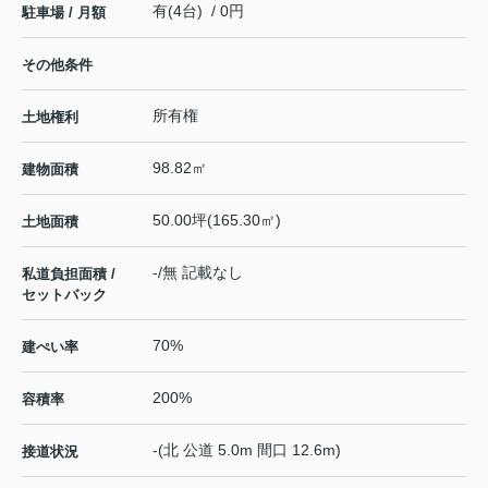
有(4台) / 0円
駐車場 / 月額
その他条件
所有権
土地権利
98.82㎡
建物面積
50.00坪(165.30㎡)
土地面積
-/無 記載なし
私道負担面積 /
セットバック
70%
建ぺい率
200%
容積率
-(北 公道 5.0m 間口 12.6m)
接道状況