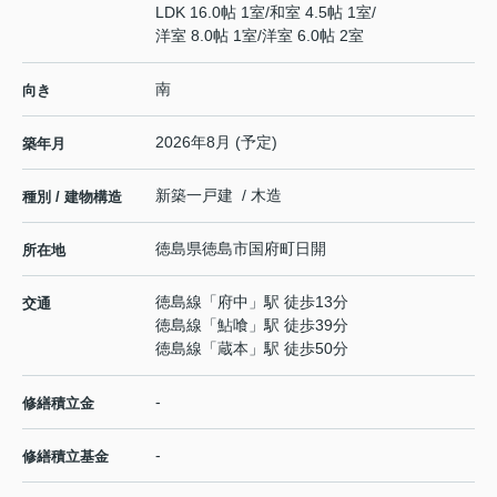
LDK 16.0帖 1室
/
和室 4.5帖 1室
/
洋室 8.0帖 1室
/
洋室 6.0帖 2室
南
向き
2026年8月 (予定)
築年月
新築一戸建 / 木造
種別 / 建物構造
徳島県
徳島市
国府町日開
所在地
徳島線
「
府中
」駅 徒歩13分
交通
徳島線
「
鮎喰
」駅 徒歩39分
徳島線
「
蔵本
」駅 徒歩50分
-
修繕積立金
-
修繕積立基金