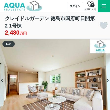
0
ログイン
お気に入り
クレイドルガーデン 徳島市国府町日開第
2 1号棟
2,480
万円
1
/
35