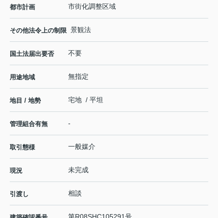
市街化調整区域
都市計画
景観法
その他法令上の制限
不要
国土法届出要否
無指定
用途地域
宅地 / 平坦
地目 / 地勢
-
管理組合有無
一般媒介
取引態様
未完成
現況
相談
引渡し
第R08SHC105291号
建築確認番号