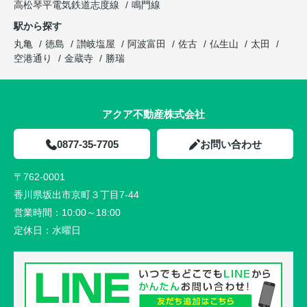
高松琴平電気鉄道志度線
鳴門線
駅から探す
丸亀
徳島
讃岐塩屋
阿波富田
佐古
仏生山
太田
空港通り
金蔵寺
勝瑞
アクア不動産株式会社
0877-35-7705
お問い合わせ
〒762-0001
香川県坂出市京町３丁目7-44
営業時間：
10:00～18:00
定休日：
水曜日