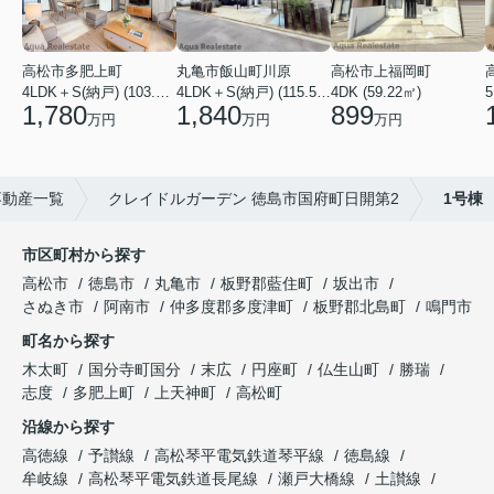
高松市多肥上町
丸亀市飯山町川原
高松市上福岡町
5
4LDK＋S(納戸) (103.51㎡)
4LDK＋S(納戸) (115.52㎡)
4DK (59.22㎡)
1,780
1,840
899
万円
万円
万円
不動産一覧
クレイドルガーデン 徳島市国府町日開第2
1号棟
市区町村から探す
高松市
徳島市
丸亀市
板野郡藍住町
坂出市
さぬき市
阿南市
仲多度郡多度津町
板野郡北島町
鳴門市
町名から探す
木太町
国分寺町国分
末広
円座町
仏生山町
勝瑞
志度
多肥上町
上天神町
高松町
沿線から探す
高徳線
予讃線
高松琴平電気鉄道琴平線
徳島線
牟岐線
高松琴平電気鉄道長尾線
瀬戸大橋線
土讃線