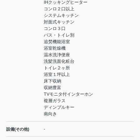
IHクッキングヒーター
コンロ２口以上
システムキッチン
対面式キッチン
コンロ３口
バス・トイレ別
追焚機能浴室
浴室乾燥機
温水洗浄便座
洗髪洗面化粧台
トイレ２ヶ所
浴室１坪以上
床下収納
収納豊富
TVモニタ付インターホン
複層ガラス
ディンプルキー
南向き
-
設備(その他)