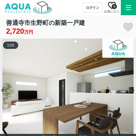
0
ログイン
お気に入り
善通寺市生野町の新築一戸建
2,720
万円
1
/
18