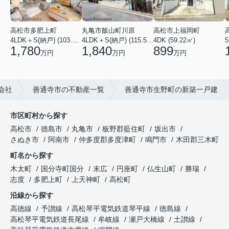
高松市多肥上町
丸亀市飯山町川原
高松市上福岡町
5
4LDK＋S(納戸) (103.51㎡)
4LDK＋S(納戸) (115.52㎡)
4DK (59.22㎡)
1,780
1,840
899
万円
万円
万円
会社
善通寺市の不動産一覧
善通寺市生野町の新築一戸建
市区町村から探す
高松市
徳島市
丸亀市
板野郡藍住町
坂出市
さぬき市
阿南市
仲多度郡多度津町
鳴門市
木田郡三木町
町名から探す
木太町
国分寺町国分
末広
円座町
仏生山町
勝瑞
志度
多肥上町
上天神町
高松町
沿線から探す
高徳線
予讃線
高松琴平電気鉄道琴平線
徳島線
高松琴平電気鉄道長尾線
牟岐線
瀬戸大橋線
土讃線