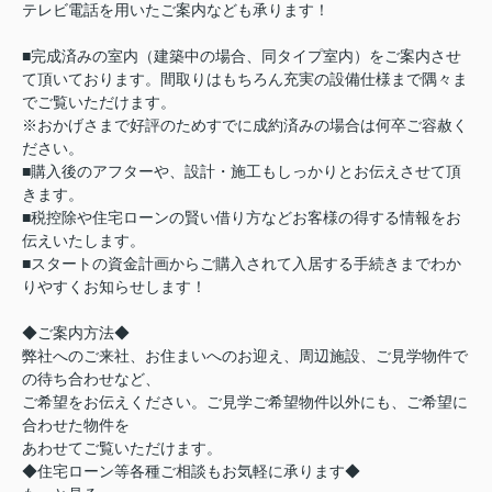
テレビ電話を用いたご案内なども承ります！
■完成済みの室内（建築中の場合、同タイプ室内）をご案内させ
て頂いております。間取りはもちろん充実の設備仕様まで隅々ま
でご覧いただけます。
※おかげさまで好評のためすでに成約済みの場合は何卒ご容赦く
ださい。
■購入後のアフターや、設計・施工もしっかりとお伝えさせて頂
きます。
■税控除や住宅ローンの賢い借り方などお客様の得する情報をお
伝えいたします。
■スタートの資金計画からご購入されて入居する手続きまでわか
りやすくお知らせします！
◆ご案内方法◆
弊社へのご来社、お住まいへのお迎え、周辺施設、ご見学物件で
の待ち合わせなど、
ご希望をお伝えください。ご見学ご希望物件以外にも、ご希望に
合わせた物件を
あわせてご覧いただけます。
◆住宅ローン等各種ご相談もお気軽に承ります◆