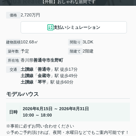
【外観】おしゃれな居間です
2,720万円
価格
支払いシミュレーション
102.68㎡
3LDK
建物面積
間取り
予定
2階建
築年数
階建て
香川県
善通寺市
生野町
所在地
土讃線
「
善通寺
」駅 徒歩17分
交通
土讃線
「
金蔵寺
」駅 徒歩49分
土讃線
「
琴平
」駅 徒歩60分
モデルハウス
2026年6月15日 ～ 2026年8月31日
日時
10:00 ～ 18:00
※事前に必ずお問い合わせください
☆予めご予約頂ければ、夜間・水曜日などでもご案内可能です！