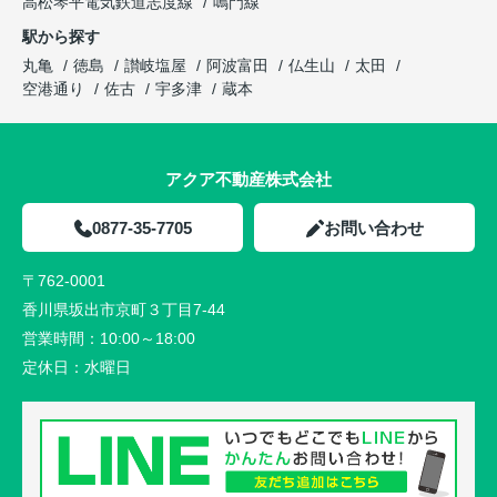
高松琴平電気鉄道志度線
鳴門線
駅から探す
丸亀
徳島
讃岐塩屋
阿波富田
仏生山
太田
空港通り
佐古
宇多津
蔵本
アクア不動産株式会社
0877-35-7705
お問い合わせ
〒762-0001
香川県坂出市京町３丁目7-44
営業時間：
10:00～18:00
定休日：
水曜日