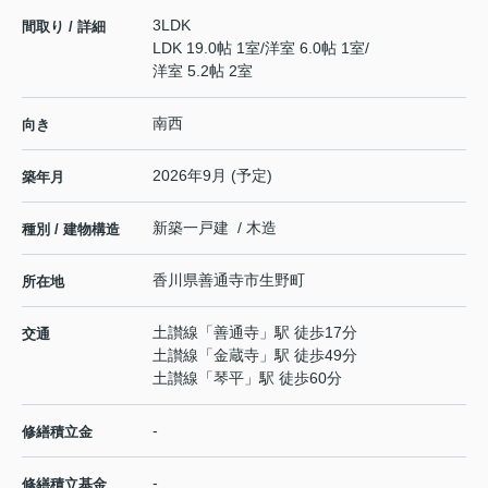
3LDK
間取り / 詳細
LDK 19.0帖 1室
/
洋室 6.0帖 1室
/
洋室 5.2帖 2室
南西
向き
2026年9月 (予定)
築年月
新築一戸建 / 木造
種別 / 建物構造
香川県
善通寺市
生野町
所在地
土讃線
「
善通寺
」駅 徒歩17分
交通
土讃線
「
金蔵寺
」駅 徒歩49分
土讃線
「
琴平
」駅 徒歩60分
-
修繕積立金
-
修繕積立基金