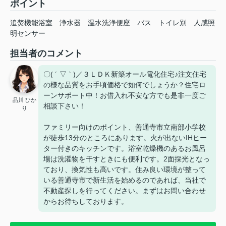
ポイント
追焚機能浴室
浄水器
温水洗浄便座
バス
トイレ別
人感照
明センサー
担当者のコメント
〇( ´ ▽ ` )／３ＬＤＫ新築オール電化住宅♪注文住宅
の様な品質をお手頃価格で如何でしょうか？住宅ロ
ーンサポート中！お借入れ不安な方でも是非一度ご
品川 ひか
相談下さい！
り
ファミリー向けのポイント、善通寺市立南部小学校
が徒歩13分のところにあります。火が出ないIHヒー
ター付きのキッチンです。浴室乾燥機のあるお風呂
場は洗濯物を干すときにも便利です。2面採光となっ
ており、換気性も高いです。住み良い環境が整って
いる善通寺市で新生活を始めるのであれば、当社で
不動産探しを行ってください。まずはお問い合わせ
からお待ちしております。