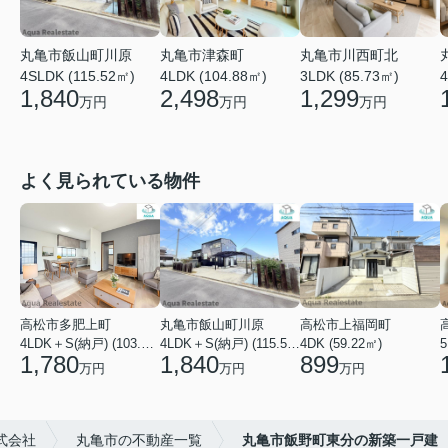
丸亀市津森町
丸亀市飯山町川原
丸亀市川西町北
4LDK (104.88㎡)
4SLDK (115.52㎡)
3LDK (85.73㎡)
4
2,498
1,840
1,299
万円
万円
万円
よく見られている物件
高松市多肥上町
丸亀市飯山町川原
高松市上福岡町
4LDK＋S(納戸) (103.51㎡)
4LDK＋S(納戸) (115.52㎡)
4DK (59.22㎡)
5
1,780
1,840
899
万円
万円
万円
式会社
丸亀市の不動産一覧
丸亀市飯野町東分の新築一戸建