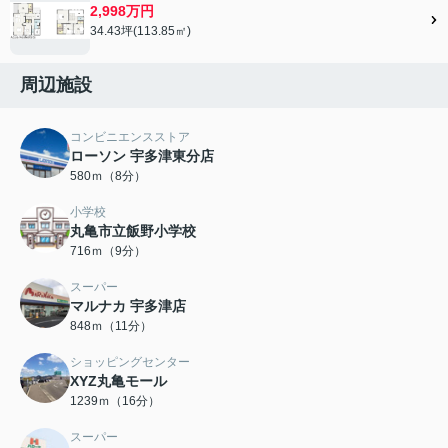
2,998万円
34.43坪(113.85㎡)
周辺施設
コンビニエンスストア
ローソン 宇多津東分店
580ｍ（8分）
小学校
丸亀市立飯野小学校
716ｍ（9分）
スーパー
マルナカ 宇多津店
848ｍ（11分）
ショッピングセンター
XYZ丸亀モール
1239ｍ（16分）
スーパー