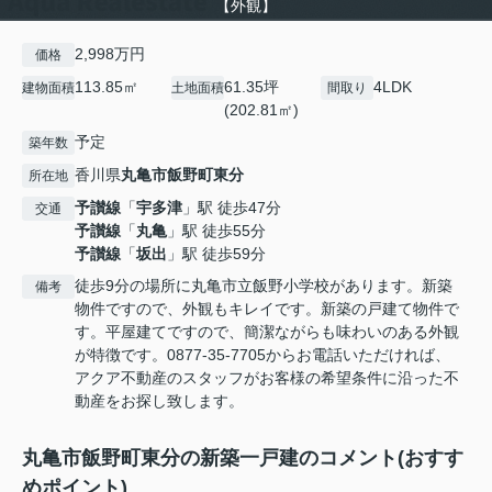
【外観】
2,998万円
価格
113.85㎡
61.35坪
4LDK
建物面積
土地面積
間取り
(202.81㎡)
予定
築年数
香川県
丸亀市
飯野町東分
所在地
予讃線
「
宇多津
」駅 徒歩47分
交通
予讃線
「
丸亀
」駅 徒歩55分
予讃線
「
坂出
」駅 徒歩59分
徒歩9分の場所に丸亀市立飯野小学校があります。新築
備考
物件ですので、外観もキレイです。新築の戸建て物件で
す。平屋建てですので、簡潔ながらも味わいのある外観
が特徴です。0877-35-7705からお電話いただければ、
アクア不動産のスタッフがお客様の希望条件に沿った不
動産をお探し致します。
丸亀市飯野町東分の新築一戸建のコメント(おすす
めポイント)