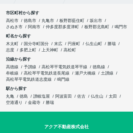
市区町村から探す
高松市
徳島市
丸亀市
板野郡藍住町
坂出市
さぬき市
阿南市
仲多度郡多度津町
板野郡北島町
鳴門市
町名から探す
木太町
国分寺町国分
末広
円座町
仏生山町
勝瑞
志度
多肥上町
上天神町
高松町
沿線から探す
高徳線
予讃線
高松琴平電気鉄道琴平線
徳島線
牟岐線
高松琴平電気鉄道長尾線
瀬戸大橋線
土讃線
高松琴平電気鉄道志度線
鳴門線
駅から探す
丸亀
徳島
讃岐塩屋
阿波富田
佐古
仏生山
太田
空港通り
金蔵寺
勝瑞
アクア不動産株式会社