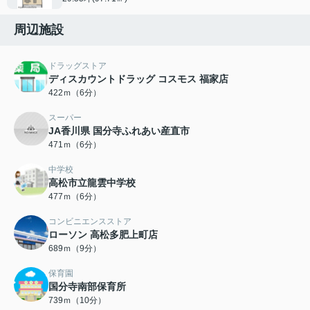
周辺施設
ドラッグストア
ディスカウントドラッグ コスモス 福家店
422ｍ（6分）
スーパー
JA香川県 国分寺ふれあい産直市
471ｍ（6分）
中学校
高松市立龍雲中学校
477ｍ（6分）
コンビニエンスストア
ローソン 高松多肥上町店
689ｍ（9分）
保育園
国分寺南部保育所
739ｍ（10分）