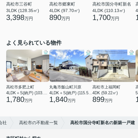
高松市三谷町
高松市郷東町
高松市国分寺町新名
4
3LDK (128.35㎡)
4LDK (97.70㎡)
4LDK (110.13㎡)
3,398
890
1,700
万円
万円
万円
よく見られている物件
高松市多肥上町
丸亀市飯山町川原
高松市上福岡町
4LDK＋S(納戸) (103.51㎡)
4LDK＋S(納戸) (115.52㎡)
4DK (59.22㎡)
5
1,780
1,840
899
万円
万円
万円
会社
高松市の不動産一覧
高松市国分寺町新名の新築一戸建