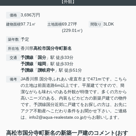
【外観】
3,696万円
価格
97.71㎡
69.27坪
3LDK
建物面積
土地面積
間取り
(229.01㎡)
予定
築年数
香川県
高松市
国分寺町新名
所在地
予讃線
「
国分
」駅 徒歩33分
交通
予讃線
「
端岡
」駅 徒歩33分
予讃線
「
讃岐府中
」駅 徒歩51分
JA香川県 国分寺ふれあい産直市まで471mです。こちら
備考
の土地は前面道路6m以上です。平屋建てですので、簡
潔ながらも味わいのある外観が特徴です。多くの方から
高いニーズのある、内装もピカピカの新築戸建ての物件
です。予讃線国分近郊に戸建てをお探しの方は、お先に
アクア不動産へこだわり条件をお聞かせ下さい。ご連絡
は、info2@aqua-realestate.co.jpからお願いします。
高松市国分寺町新名の新築一戸建のコメント(おす