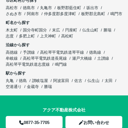
市区町村から探す
高松市
徳島市
丸亀市
板野郡藍住町
坂出市
さぬき市
阿南市
仲多度郡多度津町
板野郡北島町
鳴門市
町名から探す
木太町
国分寺町国分
末広
円座町
仏生山町
勝瑞
志度
多肥上町
上天神町
高松町
沿線から探す
高徳線
予讃線
高松琴平電気鉄道琴平線
徳島線
牟岐線
高松琴平電気鉄道長尾線
瀬戸大橋線
土讃線
高松琴平電気鉄道志度線
鳴門線
駅から探す
丸亀
徳島
讃岐塩屋
阿波富田
佐古
仏生山
太田
空港通り
金蔵寺
勝瑞
アクア不動産株式会社
0877-35-7705
お問い合わせ