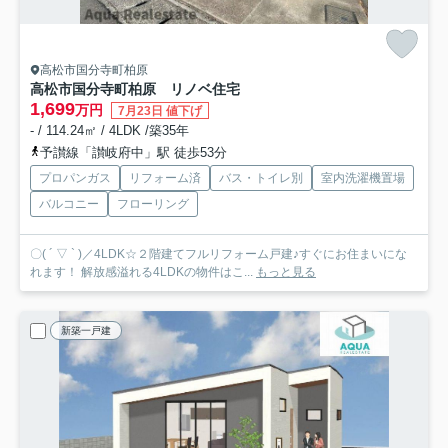
高松市国分寺町柏原
高松市国分寺町柏原 リノベ住宅
1,699
万円
7月23日 値下げ
- / 114.24㎡ / 4LDK /築35年
予讃線「讃岐府中」駅 徒歩53分
プロパンガス
リフォーム済
バス・トイレ別
室内洗濯機置場
バルコニー
フローリング
〇( ´ ▽ ` )／4LDK☆２階建てフルリフォーム戸建♪すぐにお住まいにな
れます！ 解放感溢れる4LDKの物件はこ...
もっと見る
新築一戸建