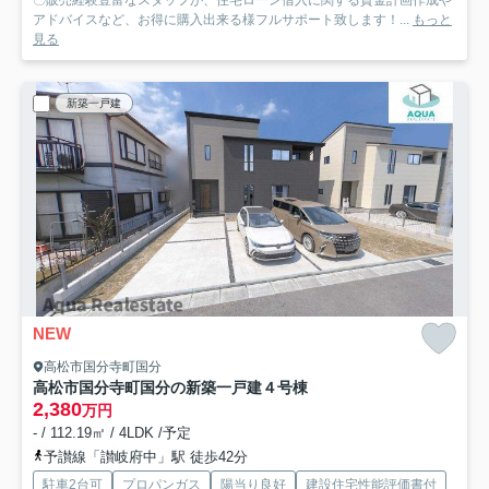
〇販売経験豊富なスタッフが、住宅ローン借入に関する資金計画作成や
アドバイスなど、お得に購入出来る様フルサポート致します！...
もっと
見る
新築一戸建
NEW
高松市国分寺町国分
高松市国分寺町国分の新築一戸建
４号棟
2,380
万円
- / 112.19㎡ / 4LDK /予定
予讃線「讃岐府中」駅 徒歩42分
駐車2台可
プロパンガス
陽当り良好
建設住宅性能評価書付