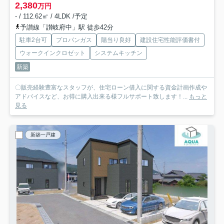
2,380
万円
- / 112.62㎡ / 4LDK /予定
予讃線「讃岐府中」駅 徒歩42分
駐車2台可
プロパンガス
陽当り良好
建設住宅性能評価書付
ウォークインクロゼット
システムキッチン
新築
〇販売経験豊富なスタッフが、住宅ローン借入に関する資金計画作成や
アドバイスなど、お得に購入出来る様フルサポート致します！...
もっと
見る
新築一戸建