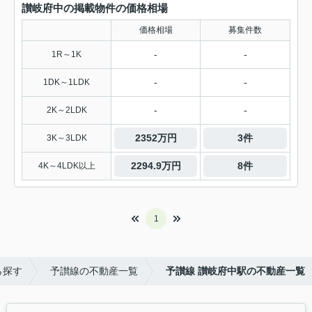
讃岐府中の掲載物件の価格相場
価格相場
募集件数
-
-
1R～1K
-
-
1DK～1LDK
-
-
2K～2LDK
2352万円
3件
3K～3LDK
2294.9万円
8件
4K～4LDK以上
1
ら探す
予讃線の不動産一覧
予讃線 讃岐府中駅の不動産一覧