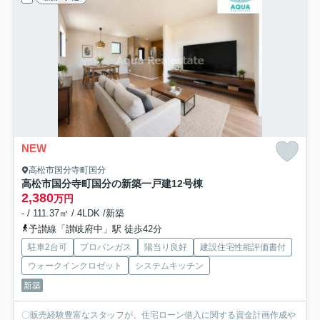
NEW
高松市国分寺町国分
高松市国分寺町国分の新築一戸建
12号棟
2,380
万円
- / 111.37㎡ / 4LDK /新築
予讃線「讃岐府中」駅 徒歩42分
駐車2台可
プロパンガス
陽当り良好
建設住宅性能評価書付
ウォークインクロゼット
システムキッチン
新築
〇販売経験豊富なスタッフが、住宅ローン借入に関する資金計画作成や