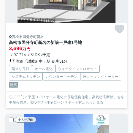
高松市国分寺町新名
高松市国分寺町新名の新築一戸建
1号地
3,696
万円
- / 97.71㎡ / 3LDK /予定
予讃線「讃岐府中」駅 徒歩51分
陽当り良好
オール電化
ウォークインクロゼット
システムキッチン
カウンターキッチン
IHクッキングヒーター
新築
〇( ´ ▽ ` )／平屋３LDKオール電化☆長期優良住宅、高気密高断熱、省令
準耐火構造、照明付き♪住宅ローンサポート有...
もっと見る
中古一戸建