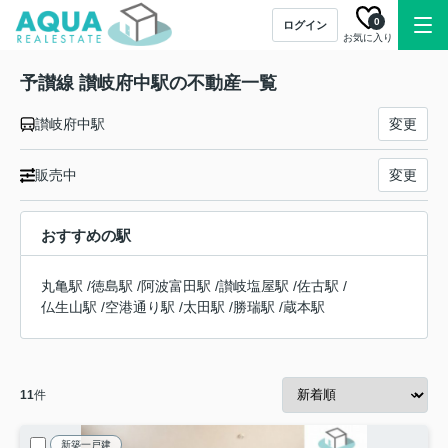
0
ログイン
お気に入り
予讃線 讃岐府中駅の不動産一覧
讃岐府中駅
変更
販売中
変更
おすすめの駅
丸亀駅
/
徳島駅
/
阿波富田駅
/
讃岐塩屋駅
/
佐古駅
/
仏生山駅
/
空港通り駅
/
太田駅
/
勝瑞駅
/
蔵本駅
11
件
新築一戸建