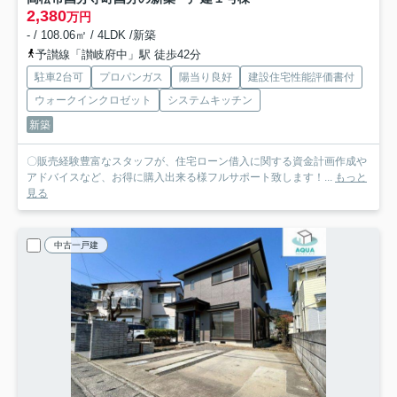
2,380
万円
- / 108.06㎡ / 4LDK /新築
予讃線「讃岐府中」駅 徒歩42分
駐車2台可
プロパンガス
陽当り良好
建設住宅性能評価書付
ウォークインクロゼット
システムキッチン
新築
〇販売経験豊富なスタッフが、住宅ローン借入に関する資金計画作成や
アドバイスなど、お得に購入出来る様フルサポート致します！...
もっと
見る
中古一戸建