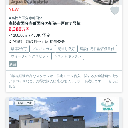
NEW
高松市国分寺町国分
高松市国分寺町国分の新築一戸建
７号棟
2,380
万円
- / 108.06㎡ / 4LDK /予定
予讃線「讃岐府中」駅 徒歩42分
駐車2台可
プロパンガス
陽当り良好
建設住宅性能評価書付
ウォークインクロゼット
システムキッチン
新築
〇販売経験豊富なスタッフが、住宅ローン借入に関する資金計画作成や
アドバイスなど、お得に購入出来る様フルサポート致します！...
もっと
見る
新築一戸建