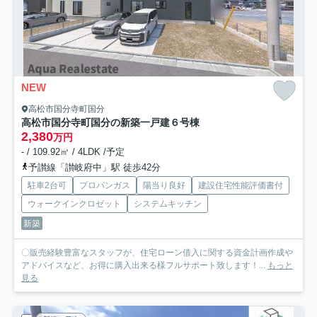
NEW
高松市国分寺町国分
高松市国分寺町国分の新築一戸建
６号棟
2,380
万円
- / 109.92㎡ / 4LDK /予定
予讃線「讃岐府中」駅 徒歩42分
駐車2台可
プロパンガス
陽当り良好
建設住宅性能評価書付
ウォークインクロゼット
システムキッチン
新築
〇販売経験豊富なスタッフが、住宅ローン借入に関する資金計画作成や
アドバイスなど、お得に購入出来る様フルサポート致します！...
もっと
見る