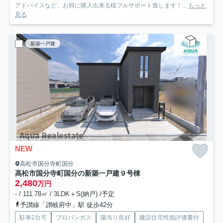
アドバイスなど、お得に購入出来る様フルサポート致します！...
もっと
見る
新築一戸建
NEW
高松市国分寺町国分
高松市国分寺町国分の新築一戸建
９号棟
2,480
万円
- / 111.78㎡ / 3LDK＋S(納戸) /予定
予讃線「讃岐府中」駅 徒歩42分
駐車2台可
プロパンガス
陽当り良好
建設住宅性能評価書付