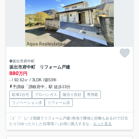
坂出市府中町
坂出市府中町 リフォーム戸建
880
万円
- / 92.62㎡ / 3LDK /築53年
予讃線「讃岐府中」駅 徒歩13分
駐車2台可
プロパンガス
陽当り良好
専用庭
リノベーション済
リフォーム済
〇( ´ ▽ ` )／２階建てリフォーム戸建♪角地で隣地と距離もあるので日当
たり◎ゆったりした住環境♪＼お得に購入するな...
もっと見る