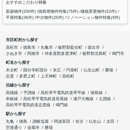
おすすめこだわり特集
新築物件(200件)
徳島県物件特集(75件)
価格変更物件(52件)
平屋特集(36件)
中古物件(25件)
リノベーション物件特集(9件)
市区町村から探す
高松市
徳島市
丸亀市
板野郡藍住町
坂出市
さぬき市
阿南市
仲多度郡多度津町
板野郡北島町
鳴門市
町名から探す
木太町
国分寺町国分
末広
円座町
仏生山町
勝瑞
志度
多肥上町
上天神町
高松町
沿線から探す
高徳線
予讃線
高松琴平電気鉄道琴平線
徳島線
牟岐線
高松琴平電気鉄道長尾線
瀬戸大橋線
土讃線
高松琴平電気鉄道志度線
鳴門線
駅から探す
丸亀
徳島
讃岐塩屋
阿波富田
佐古
仏生山
太田
空港通り
金蔵寺
勝瑞