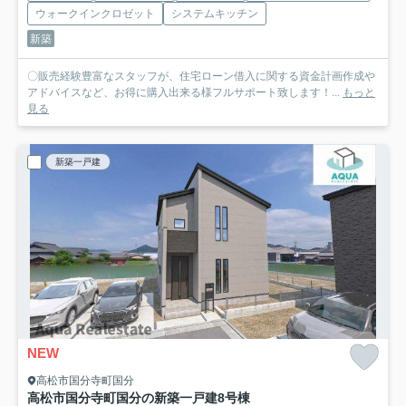
ウォークインクロゼット
システムキッチン
新築
〇販売経験豊富なスタッフが、住宅ローン借入に関する資金計画作成や
アドバイスなど、お得に購入出来る様フルサポート致します！...
もっと
見る
新築一戸建
NEW
高松市国分寺町国分
高松市国分寺町国分の新築一戸建
8号棟