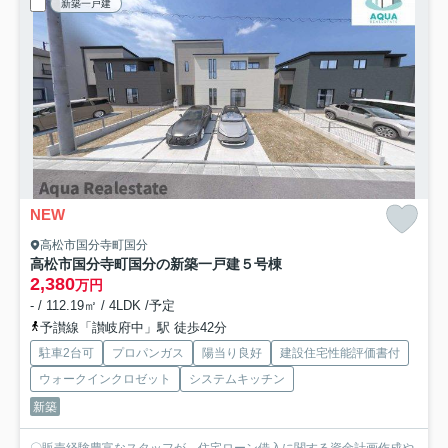
新築一戸建
NEW
高松市国分寺町国分
高松市国分寺町国分の新築一戸建
５号棟
2,380
万円
- / 112.19㎡ / 4LDK /予定
予讃線「讃岐府中」駅 徒歩42分
駐車2台可
プロパンガス
陽当り良好
建設住宅性能評価書付
ウォークインクロゼット
システムキッチン
新築