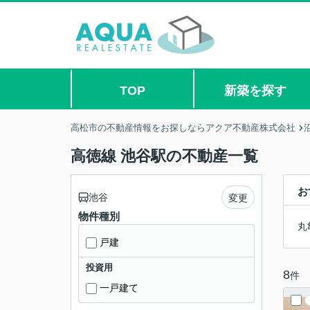
TOP
新築を探す
高松市の不動産情報をお探しならアクア不動産株式会社
高徳線 池谷駅の不動産一覧
お
池谷
変更
物件種別
丸
戸建
投資用
8
件
一戸建て