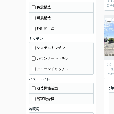
ます
器を
免震構造
耐震構造
外断熱工法
キッチン
システムキッチン
カウンターキッチン
〇(
アイランドキッチン
／ 北島北小学校が通学範囲内、学校まで徒歩18分。浴室乾燥機を備えているお風呂場のある物件です。建物面積は98.82平米となっており広さも十分
では
バス・トイレ
追焚機能浴室
池
浴室乾燥機
冷暖房