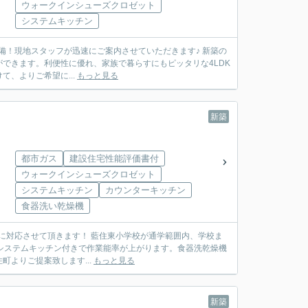
ウォークインシューズクロゼット
システムキッチン
完備！現地スタッフが迅速にご案内させていただきます♪ 新築の
できます。利便性に優れ、家族で暮らすにもピッタリな4LDK
、よりご希望に...
もっと見る
新築
都市ガス
建設住宅性能評価書付
ウォークインシューズクロゼット
システムキッチン
カウンターキッチン
食器洗い乾燥機
 藍住東小学校が通学範囲内、学校ま
システムキッチン付きで作業能率が上がります。食器洗乾燥機
よりご提案致します...
もっと見る
新築