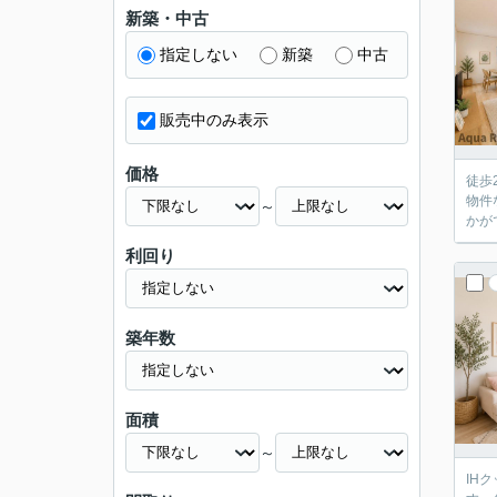
新築・中古
指定しない
新築
中古
販売中のみ表示
価格
徒歩
物件
～
かが
利回り
築年数
面積
～
IH