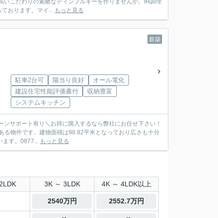
高いこだわりの素敵なディンプルキーを作りませんか。IH調理
おります。マイ...
もっと見る
新築
駐車2台可
陽当り良好
オール電化
建設住宅性能評価書付
収納豊富
システムキッチン
住宅ローンサポート有り＼お得に購入するなら弊社にお任せ下さい！
。0877...
もっと見る
2LDK
3K ～ 3LDK
4K ～ 4LDK以上
2540万円
2552.7万円