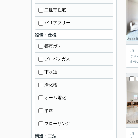
二世帯住宅
バリアフリー
設備・仕様
都市ガス
〇(
でき
プロパンガス
ませ
下水道
浄化槽
オール電化
平屋
フローリング
〇( 
構造・工法