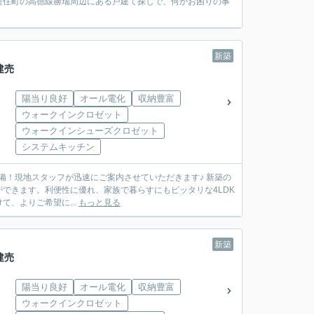
藍住町の高徳線勝瑞周辺にある戸建て探しで、何かお困りの事
新築
建売
陽当り良好
オール電化
収納豊富
ウォークインクロゼット
ウォークインシューズクロゼット
システムキッチン
完備！現地スタッフが迅速にご案内させていただきます♪ 新築の
できます。利便性に優れ、家族で暮らすにもピッタリな4LDK
、よりご希望に...
もっと見る
新築
建売
陽当り良好
オール電化
収納豊富
ウォークインクロゼット