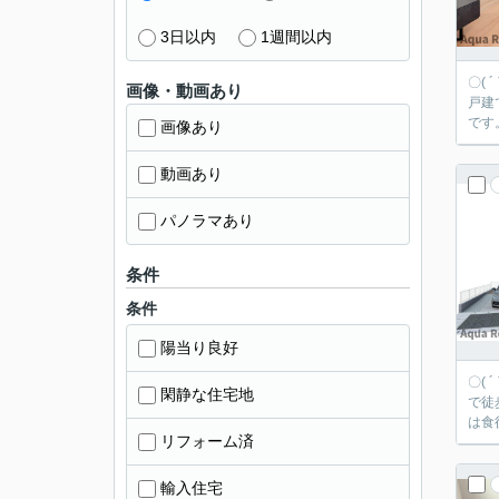
3日以内
1週間以内
〇(
画像・動画あり
戸建
です
画像あり
動画あり
パノラマあり
条件
条件
陽当り良好
〇( 
閑静な住宅地
で徒
は食
リフォーム済
輸入住宅