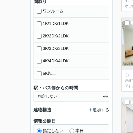
す。
間取り
がご
ワンルーム
1K/1DK/1LDK
2K/2DK/2LDK
3K/3DK/3LDK
4K/4DK/4LDK
5K以上
〇(
戸建
です
駅・バス停からの時間
建物構造
追加する
情報公開日
指定しない
本日