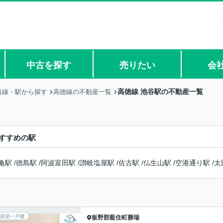
中古を探す
売りたい
会
高徳線 池谷駅の不動産一覧
沿線・駅から探す
高徳線の不動産一覧
すすめの駅
亀駅
/
徳島駅
/
阿波富田駅
/
讃岐塩屋駅
/
佐古駅
/
仏生山駅
/
空港通り駅
/
太
新築一戸建
板野郡藍住町
勝瑞