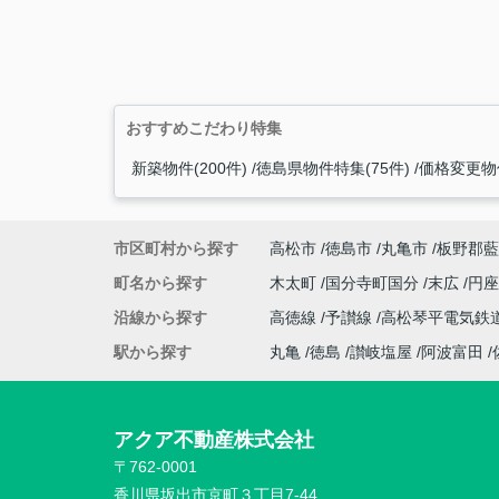
おすすめこだわり特集
新築物件(200件)
徳島県物件特集(75件)
価格変更物件
市区町村から探す
高松市
徳島市
丸亀市
板野郡藍
町名から探す
木太町
国分寺町国分
末広
円
沿線から探す
高徳線
予讃線
高松琴平電気鉄
駅から探す
丸亀
徳島
讃岐塩屋
阿波富田
アクア不動産株式会社
〒762-0001
香川県坂出市京町３丁目7-44