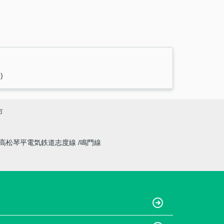
)
市
高松琴平電気鉄道志度線
鳴門線