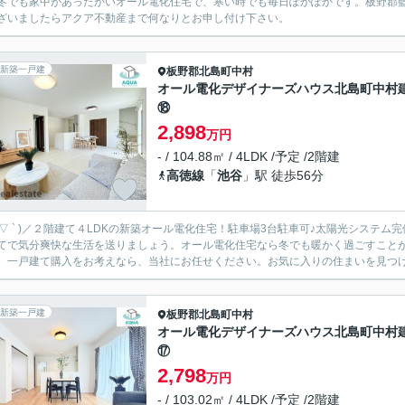
冬でも家中があったかいオール電化住宅で、寒い時でも毎日ぽかぽかです。板野郡
ざいましたらアクア不動産まで何なりとお申し付け下さい。
新築一戸建
板野郡北島町
中村
オール電化デザイナーズハウス北島町中村
⑱
2,898
万円
- / 104.88㎡ / 4LDK /予定 /2階建
高徳線
「
池谷
」駅 徒歩56分
 ´ ▽ ` )／２階建て４LDKの新築オール電化住宅！駐車場3台駐車可♪太陽光システム
てで気分爽快な生活を送りましょう。オール電化住宅なら冬でも暖かく過ごすことが
。一戸建て購入をお考えなら、当社にお任せください。お気に入りの住まいを見つけて
新築一戸建
板野郡北島町
中村
オール電化デザイナーズハウス北島町中村
⑰
2,798
万円
- / 103.02㎡ / 4LDK /予定 /2階建