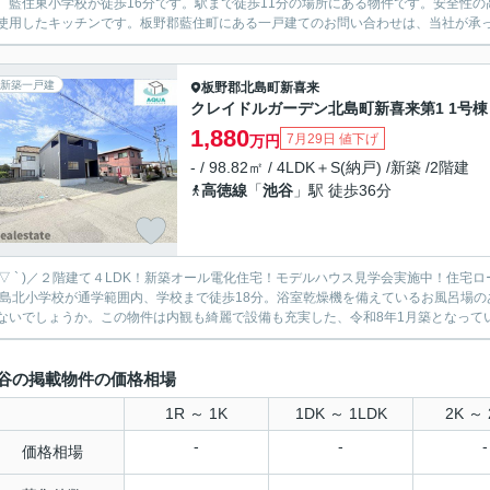
。藍住東小学校が徒歩16分です。駅まで徒歩11分の場所にある物件です。安全性の
使用したキッチンです。板野郡藍住町にある一戸建てのお問い合わせは、当社が承って
新築一戸建
板野郡北島町
新喜来
クレイドルガーデン北島町新喜来第1 1号棟
1,880
7月29日 値下げ
万円
- / 98.82㎡ / 4LDK＋S(納戸) /新築 /2階建
高徳線
「
池谷
」駅 徒歩36分
 ´ ▽ ` )／２階建て４LDK！新築オール電化住宅！モデルハウス見学会実施中！
ないでしょうか。この物件は内観も綺麗で設備も充実した、令和8年1月築となっています
谷の掲載物件の価格相場
1R ～ 1K
1DK ～ 1LDK
2K ～ 
-
-
-
価格相場