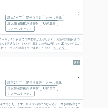
駐車2台可
陽当り良好
オール電化
建設住宅性能評価書付
収納豊富
システムキッチン
テムキッチン付きで作業能率が上がります。浴室乾燥機付きの
ある快適なお住まいをお探しの場合は当社の4LDKの物件はい
うアクア不動産までご連絡ください...
もっと見る
新築
駐車2台可
陽当り良好
オール電化
建設住宅性能評価書付
収納豊富
システムキッチン
、開放感があります。水道代節約につながる追い焚き機能付きで