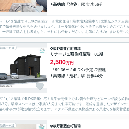
高徳線
「
池谷
」駅 徒歩56分
 ´ ▽ ` )／２階建て４LDKの新築オール電化住宅！駐車場3台駐車可♪太陽光システム
てで気分爽快な生活を送りましょう。オール電化住宅なら冬でも暖かく過ごすことが
。一戸建て購入をお考えなら、当社にお任せください。お気に入りの住まいを見つけて
新築一戸建
板野郡藍住町
勝瑞
リナージュ藍住町勝瑞 01期
2,580
万円
- / 99.36㎡ / 4LDK /予定 /2階建
高徳線
「
池谷
」駅 徒歩44分
´ ▽ ` )／２階建て4LDK新築住宅！見学会開催中です♪資金計画などローン相談も柔軟に対応させて頂きます！
歩7分。駐車スペースはご家族3人分まで駐車可能です。動線を意識したデザインの
後の家事の時間短縮に役立ちます。アクア不動産が爽快感のある戸建てを板野郡藍住町
新築一戸建
板野郡藍住町
勝瑞