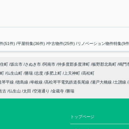
(51件)
平屋特集(36件)
中古物件(25件)
リノベーション物件特集(9件
住町
坂出市
さぬき市
阿南市
仲多度郡多度津町
板野郡北島町
鳴門
座町
仏生山町
勝瑞
志度
多肥上町
上天神町
高松町
道琴平線
徳島線
牟岐線
高松琴平電気鉄道長尾線
瀬戸大橋線
土讃線
佐古
仏生山
太田
空港通り
金蔵寺
勝瑞
トップページ