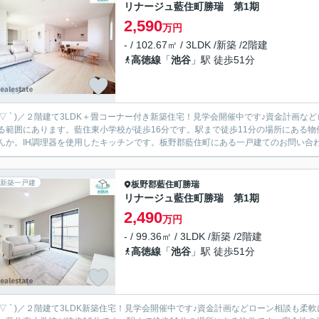
リナージュ藍住町勝瑞 第1期
2,590
万円
- / 102.67㎡ / 3LDK /新築 /2階建
高徳線
「
池谷
」駅 徒歩51分
 ´ ▽ ` )／２階建て3LDK＋畳コーナー付き新築住宅！見学会開催中です♪資金計画などローン
る範囲にあります。藍住東小学校が徒歩16分です。駅まで徒歩11分の場所にある
んか。IH調理器を使用したキッチンです。板野郡藍住町にある一戸建てのお問い合わせ
新築一戸建
板野郡藍住町
勝瑞
リナージュ藍住町勝瑞 第1期
2,490
万円
- / 99.36㎡ / 3LDK /新築 /2階建
高徳線
「
池谷
」駅 徒歩51分
´ ▽ ` )／２階建て3LDK新築住宅！見学会開催中です♪資金計画などローン相談も柔軟に対応させて頂きます！