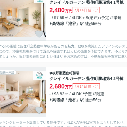
クレイドルガーデン 藍住町勝瑞第4 1号棟
2,480
7月14日 値下げ
万円
- / 97.59㎡ / 4LDK＋S(納戸) /予定 /2階建
高徳線
「
池谷
」駅 徒歩56分
25分の距離に藍住町立藍住中学校があるのも魅力。動線を意識したデザインのシス
なので、浴室乾燥機をつけて湿気を除去すればカビの発生を予防できます。ゆとりの
でしょうか。板野郡藍住町に新しい住まいをお求めの方は、不動産情報を豊富に取り扱
新築一戸建
板野郡藍住町
勝瑞
クレイドルガーデン 藍住町勝瑞第4 2号棟
2,680
7月14日 値下げ
万円
- / 98.82㎡ / 4LDK /予定 /2階建
高徳線
「
池谷
」駅 徒歩56分
クッキングヒーターを設置している物件です。4LDKの物件は室内も広々としており