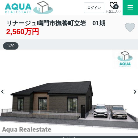
0
ログイン
お気に入り
リナージュ鳴門市撫養町立岩 01期
2,560万円
1
/
20