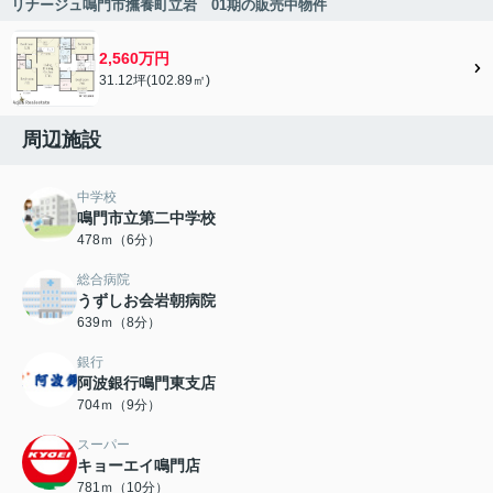
リナージュ鳴門市撫養町立岩 01期の販売中物件
2,560万円
31.12坪(102.89㎡)
周辺施設
中学校
鳴門市立第二中学校
478ｍ（6分）
総合病院
うずしお会岩朝病院
639ｍ（8分）
銀行
阿波銀行鳴門東支店
704ｍ（9分）
スーパー
キョーエイ鳴門店
781ｍ（10分）