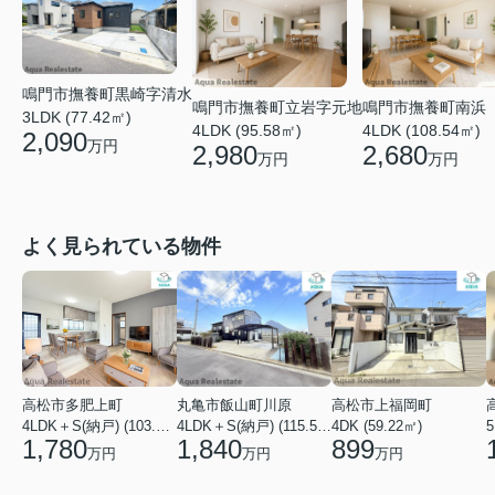
鳴門市撫養町黒崎字清水
鳴門市撫養町立岩字元地
鳴門市撫養町南浜
3LDK (77.42㎡)
4LDK (95.58㎡)
4LDK (108.54㎡)
2,090
万円
2,980
2,680
万円
万円
よく見られている物件
高松市多肥上町
丸亀市飯山町川原
高松市上福岡町
4LDK＋S(納戸) (103.51㎡)
4LDK＋S(納戸) (115.52㎡)
4DK (59.22㎡)
5
1,780
1,840
899
万円
万円
万円