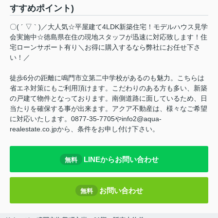
すすめポイント)
〇( ´ ▽ ` )／大人気☆平屋建て4LDK新築住宅！モデルハウス見学
会実施中☆徳島県在住の現地スタッフが迅速に対応致します！住
宅ローンサポート有り＼お得に購入するなら弊社にお任せ下さ
い！／
徒歩6分の距離に鳴門市立第二中学校があるのも魅力。こちらは
省エネ対策にもご利用頂けます。こだわりのある方も多い、新築
の戸建て物件となっております。南側道路に面しているため、日
当たりを確保する事が出来ます。アクア不動産は、様々なご希望
に対応いたします。0877-35-7705やinfo2@aqua-
realestate.co.jpから、条件をお申し付け下さい。
LINEからお問い合わせ
無料
お問い合わせ
無料