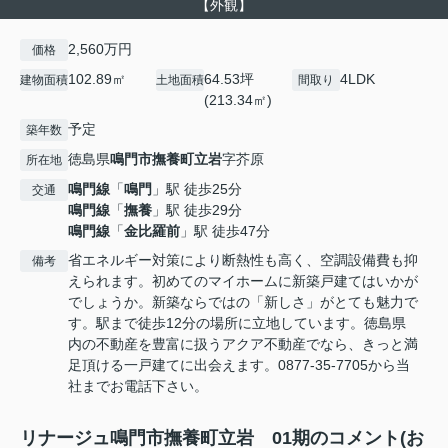
【外観】
2,560万円
価格
102.89㎡
64.53坪
4LDK
建物面積
土地面積
間取り
(213.34㎡)
予定
築年数
徳島県
鳴門市
撫養町立岩
字芥原
所在地
鳴門線
「
鳴門
」駅 徒歩25分
交通
鳴門線
「
撫養
」駅 徒歩29分
鳴門線
「
金比羅前
」駅 徒歩47分
省エネルギー対策により断熱性も高く、空調設備費も抑
備考
えられます。初めてのマイホームに新築戸建てはいかが
でしょうか。新築ならではの「新しさ」がとても魅力で
す。駅まで徒歩12分の場所に立地しています。徳島県
内の不動産を豊富に扱うアクア不動産でなら、きっと満
足頂ける一戸建てに出会えます。0877-35-7705から当
社までお電話下さい。
リナージュ鳴門市撫養町立岩 01期のコメント(お