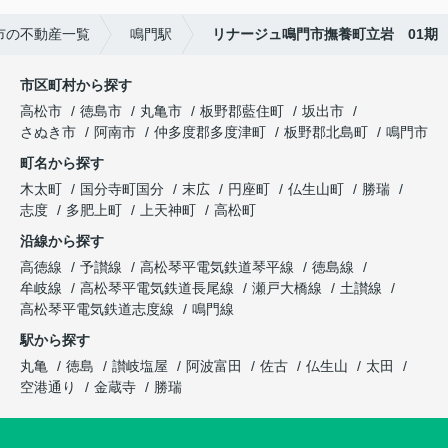
市の不動産一覧
鳴門駅
リナージュ鳴門市撫養町立岩 01期
市区町村から探す
高松市
徳島市
丸亀市
板野郡藍住町
坂出市
さぬき市
阿南市
仲多度郡多度津町
板野郡北島町
鳴門市
町名から探す
木太町
国分寺町国分
末広
円座町
仏生山町
勝瑞
志度
多肥上町
上天神町
高松町
沿線から探す
高徳線
予讃線
高松琴平電気鉄道琴平線
徳島線
牟岐線
高松琴平電気鉄道長尾線
瀬戸大橋線
土讃線
高松琴平電気鉄道志度線
鳴門線
駅から探す
丸亀
徳島
讃岐塩屋
阿波富田
佐古
仏生山
太田
空港通り
金蔵寺
勝瑞