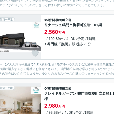
追い焚き機能付きです。来訪者をモニターで確認できるTVインターホン付きです。
タッフが在籍しているので、きっと住まい探しのお役に立てることでしょう。
新築一戸建
鳴門市
撫養町立岩
リナージュ鳴門市撫養町立岩 01期
2,560
万円
- / 102.89㎡ / 4LDK /予定 /1階建
鳴門線
「
撫養
」駅 徒歩29分
 ´ ▽ ` )／大人気☆平屋建て4LDK新築住宅！モデルハウス見学会実施中☆徳島
するなら弊社にお任せ下さい！／ 鳴門市立林崎小学校が徒歩12分のところにあり、お子様の通学も便利です。日中心地よく過ごせる、
きの物件はいかがでしょうか。ゆとりのあるスペースが魅力のウォークインクロゼット
新築一戸建
鳴門市
撫養町立岩
クレイドルガーデン 鳴門市撫養町立岩第1 
棟
2,980
万円
- / 95.58㎡ / 4LDK /予定 /1階建