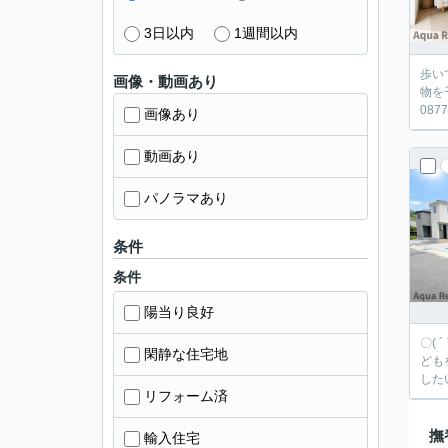
3日以内
1週間以内
歩い
画像・動画あり
物を
087
画像あり
動画あり
パノラマあり
条件
条件
陽当り良好
〇( 
閑静な住宅地
ども
した
リフォーム済
撫
輸入住宅