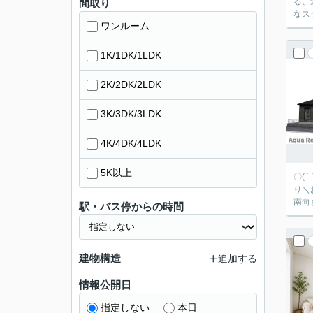
る、
間取り
なス
ワンルーム
1K/1DK/1LDK
2K/2DK/2LDK
3K/3DK/3LDK
4K/4DK/4LDK
5K以上
〇(
り＼お得に購入
南向
駅・バス停からの時間
建物構造
追加する
情報公開日
指定しない
本日