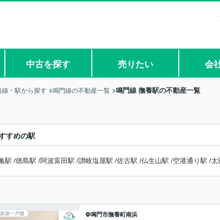
中古を探す
売りたい
会
鳴門線 撫養駅の不動産一覧
沿線・駅から探す
鳴門線の不動産一覧
すすめの駅
亀駅
/
徳島駅
/
阿波富田駅
/
讃岐塩屋駅
/
佐古駅
/
仏生山駅
/
空港通り駅
/
太
新築一戸建
鳴門市
撫養町南浜