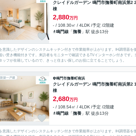
クレイドルガーデン 鳴門市撫養町南浜第2 
棟
2,880
万円
- / 108.30㎡ / 4LDK /予定 /2階建
鳴門線
「
撫養
」駅 徒歩13分
を意識したデザインのシステムキッチン付きで作業能率が上がります。IH調理器を
追い焚き機能付きです。来訪者をモニターで確認できるTVインターホン付きです。
タッフが在籍しているので、きっと住まい探しのお役に立てることでしょう。
新築一戸建
鳴門市
撫養町南浜
クレイドルガーデン 鳴門市撫養町南浜第2 
棟
2,680
万円
- / 108.54㎡ / 4LDK /予定 /2階建
鳴門線
「
撫養
」駅 徒歩13分
を意識したデザインのシステムキッチン付きで作業能率が上がります。IH調理器を