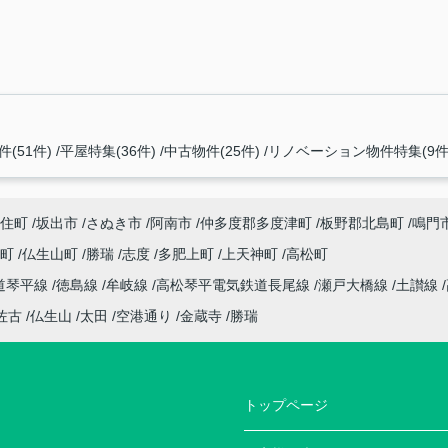
(51件)
平屋特集(36件)
中古物件(25件)
リノベーション物件特集(9件
住町
坂出市
さぬき市
阿南市
仲多度郡多度津町
板野郡北島町
鳴門
座町
仏生山町
勝瑞
志度
多肥上町
上天神町
高松町
道琴平線
徳島線
牟岐線
高松琴平電気鉄道長尾線
瀬戸大橋線
土讃線
佐古
仏生山
太田
空港通り
金蔵寺
勝瑞
トップページ