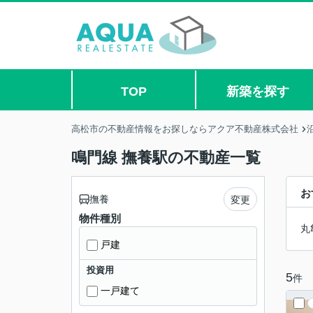
TOP
新築を探す
高松市の不動産情報をお探しならアクア不動産株式会社
鳴門線 撫養駅の不動産一覧
お
撫養
変更
物件種別
丸
戸建
投資用
5
件
一戸建て