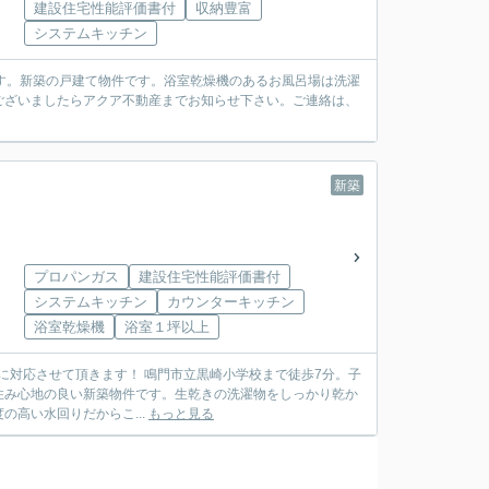
建設住宅性能評価書付
収納豊富
システムキッチン
です。新築の戸建て物件です。浴室乾燥機のあるお風呂場は洗濯
ございましたらアクア不動産までお知らせ下さい。ご連絡は、
新築
プロパンガス
建設住宅性能評価書付
システムキッチン
カウンターキッチン
浴室乾燥機
浴室１坪以上
鳴門市立黒崎小学校まで徒歩7分。子
住み心地の良い新築物件です。生乾きの洗濯物をしっかり乾か
高い水回りだからこ...
もっと見る