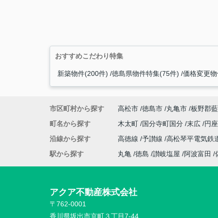
おすすめこだわり特集
新築物件(200件)
徳島県物件特集(75件)
価格変更物件
市区町村から探す
高松市
徳島市
丸亀市
板野郡藍
町名から探す
木太町
国分寺町国分
末広
円
沿線から探す
高徳線
予讃線
高松琴平電気鉄
駅から探す
丸亀
徳島
讃岐塩屋
阿波富田
アクア不動産株式会社
〒762-0001
香川県坂出市京町３丁目7-44