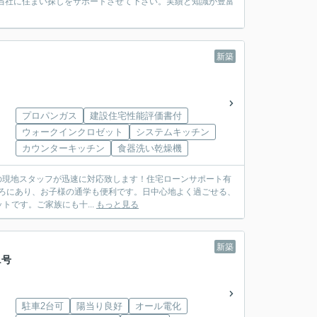
当社に住まい探しをサポートさせて下さい。実績と知識が豊富
新築
プロパンガス
建設住宅性能評価書付
ウォークインクロゼット
システムキッチン
カウンターキッチン
食器洗い乾燥機
県在住の現地スタッフが迅速に対応致します！住宅ローンサポート有
です。ご家族にも十...
もっと見る
新築
1号
駐車2台可
陽当り良好
オール電化