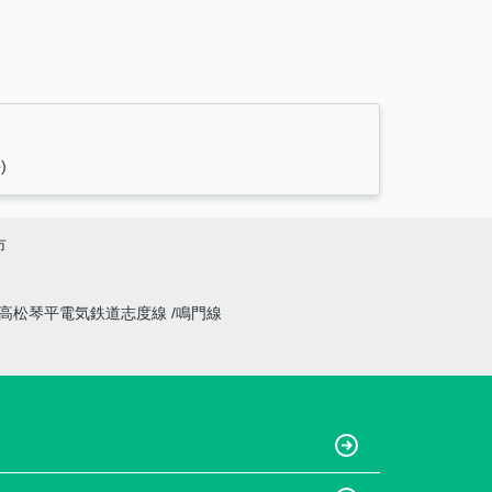
)
市
高松琴平電気鉄道志度線
鳴門線