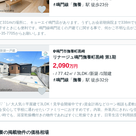
鳴門線
「
撫養
」駅 徒歩23分
て331mの場所に、キョーエイ鳴門店があります。うずしお会岩朝病院まで338m
干すときにも便利です。鳴門線鳴門近くの戸建てに関する事で、何かご不明な点が
7-35-7705からお願いします。
新築一戸建
鳴門市
撫養町黒崎
リナージュ鳴門撫養町黒崎 第1期
2,090
万円
- / 77.42㎡ / 3LDK /新築 /1階建
鳴門線
「
撫養
」駅 徒歩32分
´ ▽ ` )／大人気☆平屋建て3LDK！見学会開催中です♪資金計画などローン相談も柔軟に対応させて頂きます！ 
を安心して学校に通わせたいファミリーにおすすめです。内装、外装共にきれいな
い時でも、浴室乾燥機付きの物件であればすぐに乾燥できます。日常生活で利用頻度の
養の掲載物件の価格相場