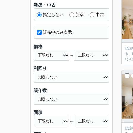
新築・中古
指定しない
新築
中古
販売中のみ表示
価格
動線
る、
～
なス
利回り
築年数
面積
～
動線