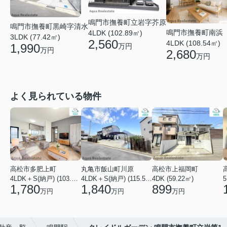
鳴門市撫養町立岩字芥原
鳴門市撫養町黒崎字清水
鳴門市撫養町南浜
4LDK (102.89㎡)
3LDK (77.42㎡)
2,560
4LDK (108.54㎡)
1,990
万円
万円
2,680
万円
よく見られている物件
高松市多肥上町
丸亀市飯山町川原
高松市上福岡町
4LDK＋S(納戸) (103.51㎡)
4LDK＋S(納戸) (115.52㎡)
4DK (59.22㎡)
5
1,780
1,840
899
万円
万円
万円