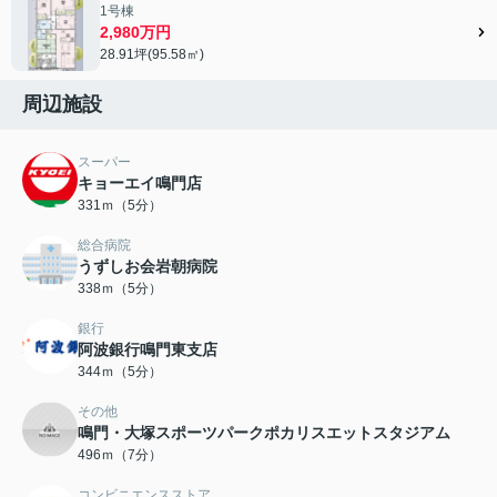
1号棟
2,980万円
28.91坪(95.58㎡)
周辺施設
スーパー
キョーエイ鳴門店
331ｍ（5分）
総合病院
うずしお会岩朝病院
338ｍ（5分）
銀行
阿波銀行鳴門東支店
344ｍ（5分）
その他
鳴門・大塚スポーツパークポカリスエットスタジアム
496ｍ（7分）
コンビニエンスストア