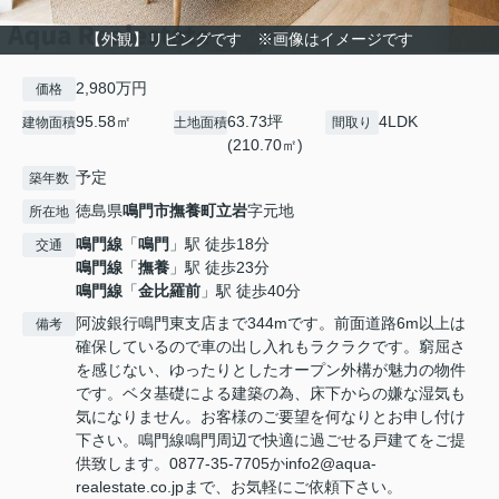
【外観】リビングです ※画像はイメージです
2,980万円
価格
95.58㎡
63.73坪
4LDK
建物面積
土地面積
間取り
(210.70㎡)
予定
築年数
徳島県
鳴門市
撫養町立岩
字元地
所在地
鳴門線
「
鳴門
」駅 徒歩18分
交通
鳴門線
「
撫養
」駅 徒歩23分
鳴門線
「
金比羅前
」駅 徒歩40分
阿波銀行鳴門東支店まで344mです。前面道路6m以上は
備考
確保しているので車の出し入れもラクラクです。窮屈さ
を感じない、ゆったりとしたオープン外構が魅力の物件
です。ベタ基礎による建築の為、床下からの嫌な湿気も
気になりません。お客様のご要望を何なりとお申し付け
下さい。鳴門線鳴門周辺で快適に過ごせる戸建てをご提
供致します。0877-35-7705かinfo2@aqua-
realestate.co.jpまで、お気軽にご依頼下さい。