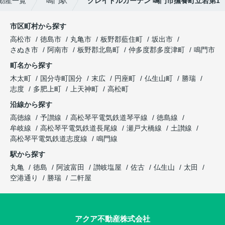
動産一覧
鳴門駅
クレイドルガーデン 鳴門市撫養町立岩第1
市区町村から探す
高松市
徳島市
丸亀市
板野郡藍住町
坂出市
さぬき市
阿南市
板野郡北島町
仲多度郡多度津町
鳴門市
町名から探す
木太町
国分寺町国分
末広
円座町
仏生山町
勝瑞
志度
多肥上町
上天神町
高松町
沿線から探す
高徳線
予讃線
高松琴平電気鉄道琴平線
徳島線
牟岐線
高松琴平電気鉄道長尾線
瀬戸大橋線
土讃線
高松琴平電気鉄道志度線
鳴門線
駅から探す
丸亀
徳島
阿波富田
讃岐塩屋
佐古
仏生山
太田
空港通り
勝瑞
二軒屋
アクア不動産株式会社