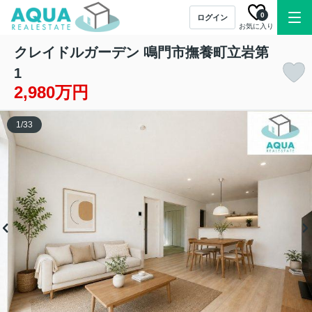
0
ログイン
お気に入り
クレイドルガーデン 鳴門市撫養町立岩第
1
2,980万円
1
/
33