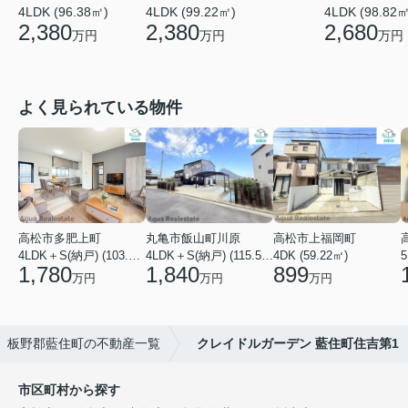
4LDK (96.38㎡)
4LDK (99.22㎡)
4LDK (98.82㎡
2,380
2,380
2,680
万円
万円
万円
よく見られている物件
高松市多肥上町
丸亀市飯山町川原
高松市上福岡町
4LDK＋S(納戸) (103.51㎡)
4LDK＋S(納戸) (115.52㎡)
4DK (59.22㎡)
5
1,780
1,840
899
万円
万円
万円
板野郡藍住町の不動産一覧
クレイドルガーデン 藍住町住吉第1
市区町村から探す