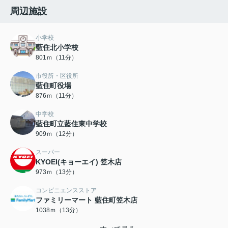
周辺施設
小学校
藍住北小学校
801ｍ（11分）
市役所・区役所
藍住町役場
876ｍ（11分）
中学校
藍住町立藍住東中学校
909ｍ（12分）
スーパー
KYOEI(キョーエイ) 笠木店
973ｍ（13分）
コンビニエンスストア
ファミリーマート 藍住町笠木店
1038ｍ（13分）