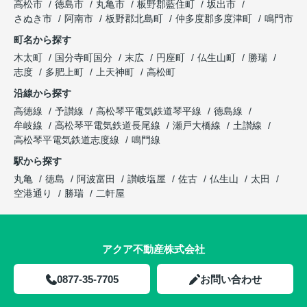
高松市
徳島市
丸亀市
板野郡藍住町
坂出市
さぬき市
阿南市
板野郡北島町
仲多度郡多度津町
鳴門市
町名から探す
木太町
国分寺町国分
末広
円座町
仏生山町
勝瑞
志度
多肥上町
上天神町
高松町
沿線から探す
高徳線
予讃線
高松琴平電気鉄道琴平線
徳島線
牟岐線
高松琴平電気鉄道長尾線
瀬戸大橋線
土讃線
高松琴平電気鉄道志度線
鳴門線
駅から探す
丸亀
徳島
阿波富田
讃岐塩屋
佐古
仏生山
太田
空港通り
勝瑞
二軒屋
アクア不動産株式会社
0877-35-7705
お問い合わせ