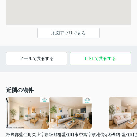
地図アプリで見る
メールで共有する
LINEで共有する
近隣の物件
板野郡藍住町矢上字原
板野郡藍住町東中富字敷地傍示
板野郡藍住町