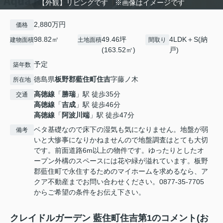
【外観】リビングです ※画像はイメージです
2,880万円
価格
98.82㎡
49.46坪
4LDK＋S(納
建物面積
土地面積
間取り
(163.52㎡)
戸)
予定
築年数
徳島県
板野郡藍住町
住吉
字藤ノ木
所在地
高徳線
「
勝瑞
」駅 徒歩35分
交通
高徳線
「
吉成
」駅 徒歩46分
高徳線
「
阿波川端
」駅 徒歩47分
ベタ基礎なので床下の湿気も気になりません。地盤が弱
備考
いと大惨事になりかねませんので地盤調査はとても大切
です。前面道路6m以上の物件です。ゆったりとしたオ
ープン外構のスペースには花や緑が溢れています。板野
郡藍住町で永住するためのマイホームを求めるなら、ア
クア不動産までお問い合わせください。0877-35-7705
からご希望の条件をお伝え下さい。
クレイドルガーデン 藍住町住吉第1のコメント(お