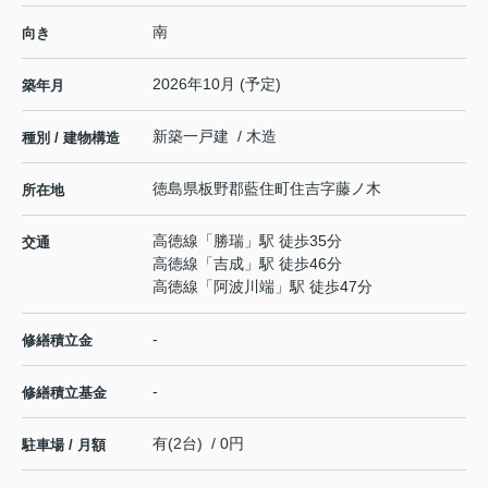
南
向き
2026年10月 (予定)
築年月
新築一戸建 / 木造
種別 / 建物構造
徳島県
板野郡藍住町
住吉
字藤ノ木
所在地
高徳線
「
勝瑞
」駅 徒歩35分
交通
高徳線
「
吉成
」駅 徒歩46分
高徳線
「
阿波川端
」駅 徒歩47分
-
修繕積立金
-
修繕積立基金
有(2台) / 0円
駐車場 / 月額