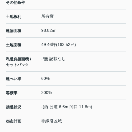
その他条件
所有権
土地権利
98.82㎡
建物面積
49.46坪(163.52㎡)
土地面積
-/無 記載なし
私道負担面積 /
セットバック
60%
建ぺい率
200%
容積率
-(西 公道 6.6m 間口 11.8m)
接道状況
非線引区域
都市計画