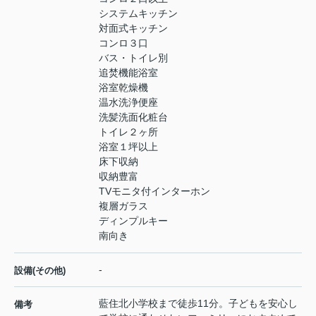
システムキッチン
対面式キッチン
コンロ３口
バス・トイレ別
追焚機能浴室
浴室乾燥機
温水洗浄便座
洗髪洗面化粧台
トイレ２ヶ所
浴室１坪以上
床下収納
収納豊富
TVモニタ付インターホン
複層ガラス
ディンプルキー
南向き
-
設備(その他)
藍住北小学校まで徒歩11分。子どもを安心し
備考