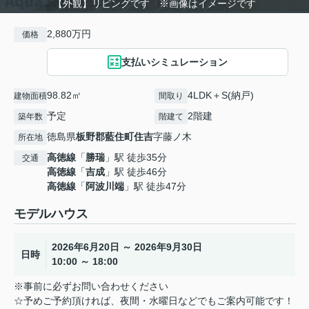
【外観】リビングです ※画像はイメージです
2,880万円
価格
支払いシミュレーション
98.82㎡
4LDK＋S(納戸)
建物面積
間取り
予定
2階建
築年数
階建て
徳島県
板野郡藍住町
住吉
字藤ノ木
所在地
高徳線
「
勝瑞
」駅 徒歩35分
交通
高徳線
「
吉成
」駅 徒歩46分
高徳線
「
阿波川端
」駅 徒歩47分
モデルハウス
2026年6月20日 ～ 2026年9月30日
日時
10:00 ～ 18:00
※事前に必ずお問い合わせください
☆予めご予約頂ければ、夜間・水曜日などでもご案内可能です！