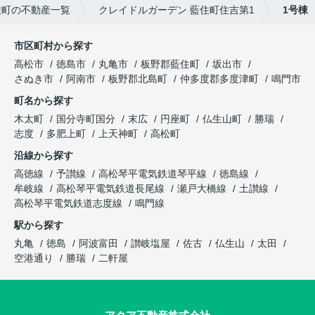
住町の不動産一覧
クレイドルガーデン 藍住町住吉第1
1号棟
市区町村から探す
高松市
徳島市
丸亀市
板野郡藍住町
坂出市
さぬき市
阿南市
板野郡北島町
仲多度郡多度津町
鳴門市
町名から探す
木太町
国分寺町国分
末広
円座町
仏生山町
勝瑞
志度
多肥上町
上天神町
高松町
沿線から探す
高徳線
予讃線
高松琴平電気鉄道琴平線
徳島線
牟岐線
高松琴平電気鉄道長尾線
瀬戸大橋線
土讃線
高松琴平電気鉄道志度線
鳴門線
駅から探す
丸亀
徳島
阿波富田
讃岐塩屋
佐古
仏生山
太田
空港通り
勝瑞
二軒屋