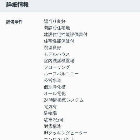
詳細情報
陽当り良好
設備条件
閑静な住宅地
建設住宅性能評価書付
住宅性能保証付
眺望良好
モデルハウス
室内洗濯機置場
フローリング
ルーフバルコニー
公営水道
個別浄化槽
オール電化
24時間換気システム
電気有
駐輪場
駐車2台可
耐震構造
IHクッキングヒーター
コンロ２口以上