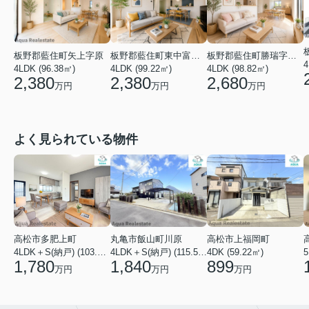
板野郡藍住町矢上字原
板野郡藍住町東中富字敷地傍示
板野郡藍住町勝瑞字幸島
4
4LDK (96.38㎡)
4LDK (99.22㎡)
4LDK (98.82㎡)
2,380
2,380
2,680
万円
万円
万円
よく見られている物件
高松市多肥上町
丸亀市飯山町川原
高松市上福岡町
5
4LDK＋S(納戸) (103.51㎡)
4LDK＋S(納戸) (115.52㎡)
4DK (59.22㎡)
1,780
1,840
899
万円
万円
万円