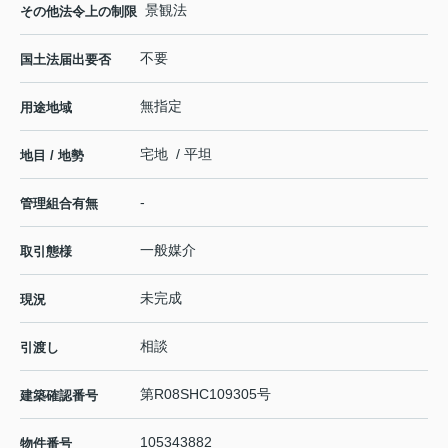
景観法
その他法令上の制限
不要
国土法届出要否
無指定
用途地域
宅地 / 平坦
地目 / 地勢
-
管理組合有無
一般媒介
取引態様
未完成
現況
相談
引渡し
第R08SHC109305号
建築確認番号
105343882
物件番号