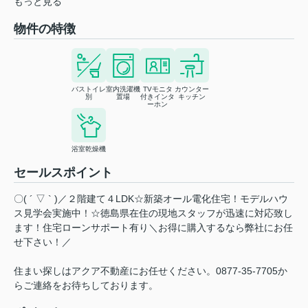
もっと見る
物件の特徴
バストイレ
室内洗濯機
TVモニタ
カウンター
別
置場
付きインタ
キッチン
ーホン
浴室乾燥機
セールスポイント
〇( ´ ▽ ` )／２階建て４LDK☆新築オール電化住宅！モデルハウ
ス見学会実施中！☆徳島県在住の現地スタッフが迅速に対応致し
ます！住宅ローンサポート有り＼お得に購入するなら弊社にお任
せ下さい！／
住まい探しはアクア不動産にお任せください。0877-35-7705か
らご連絡をお待ちしております。