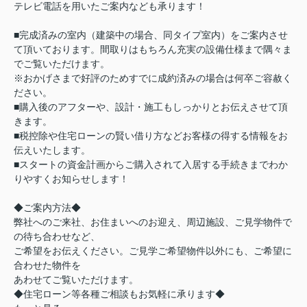
テレビ電話を用いたご案内なども承ります！
■完成済みの室内（建築中の場合、同タイプ室内）をご案内させ
て頂いております。間取りはもちろん充実の設備仕様まで隅々ま
でご覧いただけます。
※おかげさまで好評のためすでに成約済みの場合は何卒ご容赦く
ださい。
■購入後のアフターや、設計・施工もしっかりとお伝えさせて頂
きます。
■税控除や住宅ローンの賢い借り方などお客様の得する情報をお
伝えいたします。
■スタートの資金計画からご購入されて入居する手続きまでわか
りやすくお知らせします！
◆ご案内方法◆
弊社へのご来社、お住まいへのお迎え、周辺施設、ご見学物件で
の待ち合わせなど、
ご希望をお伝えください。ご見学ご希望物件以外にも、ご希望に
合わせた物件を
あわせてご覧いただけます。
◆住宅ローン等各種ご相談もお気軽に承ります◆