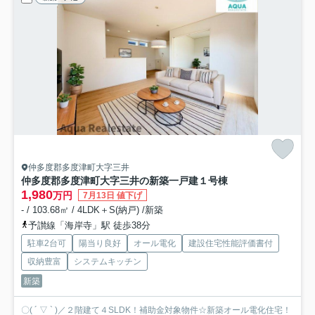
仲多度郡多度津町大字三井
仲多度郡多度津町大字三井の新築一戸建
１号棟
1,980
万円
7月13日 値下げ
- / 103.68㎡ / 4LDK＋S(納戸) /新築
予讃線「海岸寺」駅 徒歩38分
駐車2台可
陽当り良好
オール電化
建設住宅性能評価書付
収納豊富
システムキッチン
新築
〇( ´ ▽ ` )／２階建て４SLDK！補助金対象物件☆新築オール電化住宅！