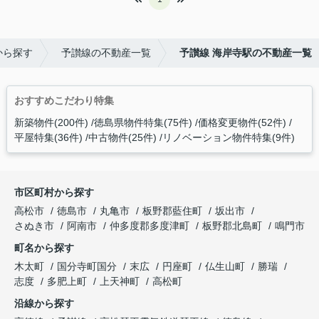
から探す
予讃線の不動産一覧
予讃線 海岸寺駅の不動産一覧
おすすめこだわり特集
新築物件(200件)
徳島県物件特集(75件)
価格変更物件(52件)
平屋特集(36件)
中古物件(25件)
リノベーション物件特集(9件)
市区町村から探す
高松市
徳島市
丸亀市
板野郡藍住町
坂出市
さぬき市
阿南市
仲多度郡多度津町
板野郡北島町
鳴門市
町名から探す
木太町
国分寺町国分
末広
円座町
仏生山町
勝瑞
志度
多肥上町
上天神町
高松町
沿線から探す