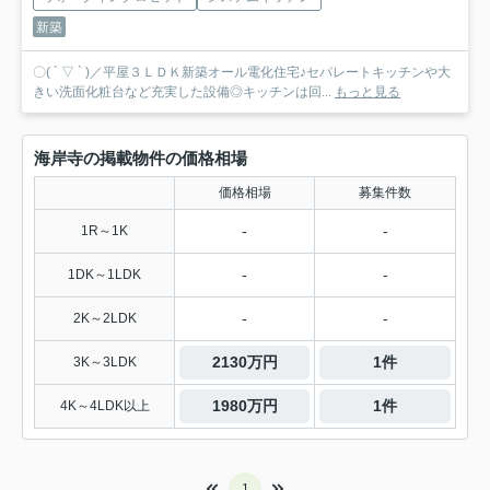
新築
〇( ´ ▽ ` )／平屋３ＬＤＫ新築オール電化住宅♪セパレートキッチンや大
きい洗面化粧台など充実した設備◎キッチンは回...
もっと見る
海岸寺の掲載物件の価格相場
価格相場
募集件数
-
-
1R～1K
-
-
1DK～1LDK
-
-
2K～2LDK
2130万円
1件
3K～3LDK
1980万円
1件
4K～4LDK以上
1