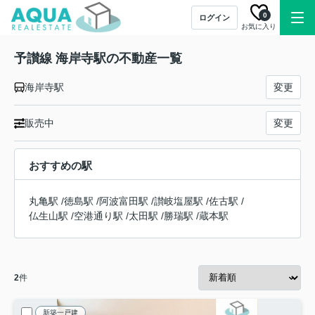
0
ログイン
お気に入り
予讃線 海岸寺駅の不動産一覧
海岸寺駅
変更
販売中
変更
おすすめの駅
丸亀駅
/
徳島駅
/
阿波富田駅
/
讃岐塩屋駅
/
佐古駅
/
仏生山駅
/
空港通り駅
/
太田駅
/
勝瑞駅
/
蔵本駅
2
件
新築一戸建