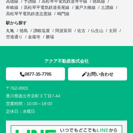
高徳線
予讃線
高松琴平電気鉄道琴平線
徳島線
牟岐線
高松琴平電気鉄道長尾線
瀬戸大橋線
土讃線
高松琴平電気鉄道志度線
鳴門線
駅から探す
丸亀
徳島
讃岐塩屋
阿波富田
佐古
仏生山
太田
空港通り
金蔵寺
勝瑞
アクア不動産株式会社
0877-35-7705
お問い合わせ
〒762-0001
香川県坂出市京町３丁目7-44
営業時間：
10:00～18:00
定休日：
水曜日