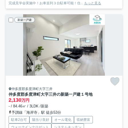
完成見学会実施中！お車並列３台駐車可能！住...
もっと見る
新築一戸建
仲多度郡多度津町大字三井
仲多度郡多度津町大字三井の新築一戸建
１号地
2,130
万円
- / 84.46㎡ / 3LDK /新築
予讃線「海岸寺」駅 徒歩53分
駐車2台可
陽当り良好
オール電化
収納豊富
ウォークインクロゼット
システムキッチン