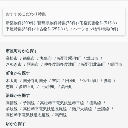
おすすめこだわり特集
新築物件(200件)
徳島県物件特集(75件)
価格変更物件(51件)
平屋特集(36件)
中古物件(25件)
リノベーション物件特集(9件)
市区町村から探す
高松市
徳島市
丸亀市
板野郡藍住町
坂出市
さぬき市
阿南市
仲多度郡多度津町
板野郡北島町
鳴門市
町名から探す
木太町
国分寺町国分
末広
円座町
仏生山町
勝瑞
志度
多肥上町
上天神町
高松町
沿線から探す
高徳線
予讃線
高松琴平電気鉄道琴平線
徳島線
牟岐線
高松琴平電気鉄道長尾線
瀬戸大橋線
土讃線
高松琴平電気鉄道志度線
鳴門線
駅から探す