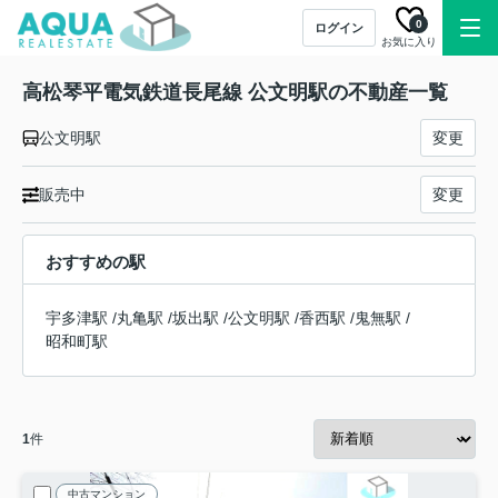
0
ログイン
お気に入り
高松琴平電気鉄道長尾線 公文明駅の不動産一覧
公文明駅
変更
販売中
変更
おすすめの駅
宇多津駅
/
丸亀駅
/
坂出駅
/
公文明駅
/
香西駅
/
鬼無駅
/
昭和町駅
1
件
中古マンション