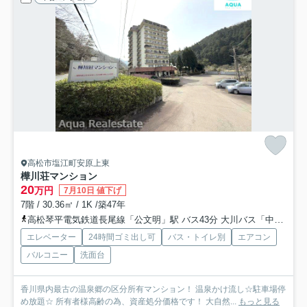
高松市塩江町安原上東
樺川荘マンション
20
万円
7月10日 値下げ
7階 / 30.36㎡ / 1K /築47年
高松琴平電気鉄道長尾線「公文明」駅 バス43分 大川バス「中山（さぬき市）」 停歩87分
エレベーター
24時間ゴミ出し可
バス・トイレ別
エアコン
バルコニー
洗面台
香川県内最古の温泉郷の区分所有マンション！ 温泉かけ流し☆駐車場停
め放題☆ 所有者様高齢の為、資産処分価格です！ 大自然...
もっと見る