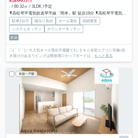
万円
- / 80.32㎡ / 3LDK /予定
高松琴平電気鉄道琴平線「岡本」駅 徒歩19分
高松琴平電気鉄道琴平線「円座」駅 徒歩27分
駐車2台可
陽当り良好
オール電化
収納豊富
システムキッチン
カウンターキッチン
新築
〇( ´ ▽ ` )／大人気オール電化平屋建て3ＬＤＫ☆全室エアコン完備♪吹
き抜けのあるリビングは開放感◎カップボードは...
もっと見る
新築一戸建