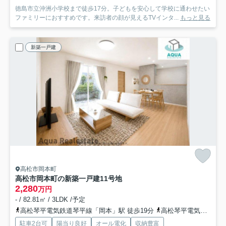
徳島市立沖洲小学校まで徒歩17分。子どもを安心して学校に通わせたい
ファミリーにおすすめです。来訪者の顔が見えるTVインタ...
もっと見る
新築一戸建
高松市岡本町
高松市岡本町の新築一戸建
11号地
2,280
万円
- / 82.81㎡ / 3LDK /予定
高松琴平電気鉄道琴平線「岡本」駅 徒歩19分
高松琴平電気鉄道琴平線「円座」駅 徒歩27分
駐車2台可
陽当り良好
オール電化
収納豊富