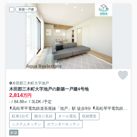
新築一戸建
木田郡三木町大字池戸
木田郡三木町大字池戸の新築一戸建
4号地
2,814
万円
- / 84.88㎡ / 3LDK /予定
高松琴平電気鉄道長尾線「池戸」駅 徒歩9分
高松琴平電気鉄道長尾線「農学部前」駅 徒歩12分
駐車2台可
陽当り良好
オール電化
収納豊富
システムキッチン
カウンターキッチン
新築