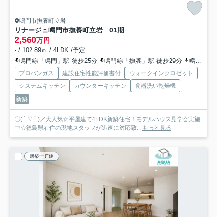
鳴門市撫養町立岩
リナージュ鳴門市撫養町立岩 01期
2,560
万円
- / 102.89㎡ / 4LDK /予定
鳴門線「鳴門」駅 徒歩25分
鳴門線「撫養」駅 徒歩29分
鳴門線「金比羅前」駅 徒歩47分
プロパンガス
建設住宅性能評価書付
ウォークインクロゼット
システムキッチン
カウンターキッチン
食器洗い乾燥機
新築
〇( ´ ▽ ` )／大人気☆平屋建て4LDK新築住宅！モデルハウス見学会実施
中☆徳島県在住の現地スタッフが迅速に対応致...
もっと見る
新築一戸建