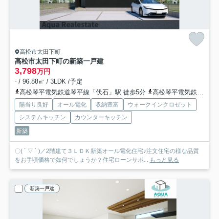
高松市太田下町
高松市太田下町の新築一戸建
3,798
万円
- / 96.88㎡ / 3LDK /予定
高松琴平電気鉄道琴平線「伏石」駅 徒歩5分
高松琴平電気鉄道琴平線「太田」駅 徒歩18分
陽当り良好
オール電化
収納豊富
ウォークインクロゼット
システムキッチン
カウンターキッチン
新築
〇( ´ ▽ ` )／2階建て３ＬＤＫ新築オール電化住宅♪注文住宅の様な品質
をお手頃価格で如何でしょうか？住宅ローンサポ...
もっと見る
新築一戸建