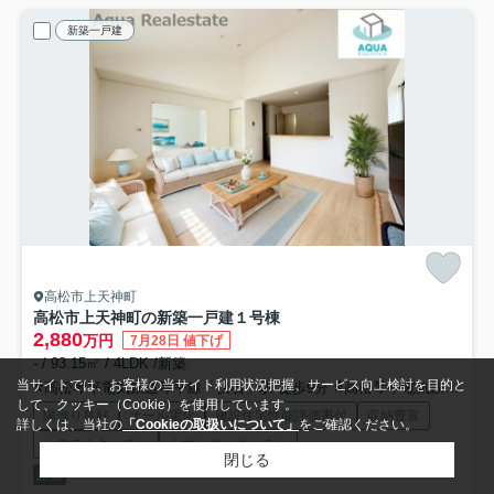
新築一戸建
高松市上天神町
高松市上天神町の新築一戸建
１号棟
2,880
万円
7月28日 値下げ
- / 93.15㎡ / 4LDK /新築
当サイトでは、お客様の当サイト利用状況把握、サービス向上検討を目的と
高松琴平電気鉄道琴平線「伏石」駅 徒歩9分
高松琴平電気鉄道琴平線「三条」駅 徒歩18分
して、クッキー（Cookie）を使用しています。
陽当り良好
オール電化
建設住宅性能評価書付
収納豊富
詳しくは、当社の
「Cookieの取扱いについて」
をご確認ください。
システムキッチン
カウンターキッチン
閉じる
新築