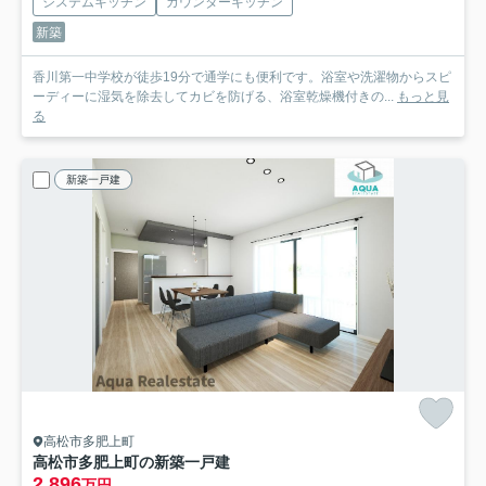
システムキッチン
カウンターキッチン
新築
香川第一中学校が徒歩19分で通学にも便利です。浴室や洗濯物からスピ
ーディーに湿気を除去してカビを防げる、浴室乾燥機付きの...
もっと見
る
新築一戸建
高松市多肥上町
高松市多肥上町の新築一戸建
2,896
万円