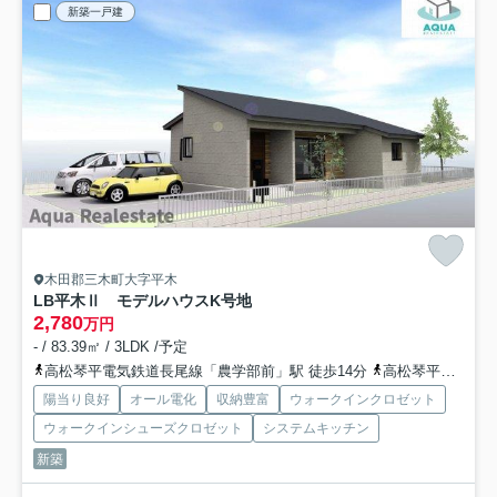
新築一戸建
木田郡三木町大字平木
LB平木Ⅱ モデルハウス
K号地
2,780
万円
- / 83.39㎡ / 3LDK /予定
高松琴平電気鉄道長尾線「農学部前」駅 徒歩14分
高松琴平電気鉄道長尾線「平木」駅 徒歩15分
陽当り良好
オール電化
収納豊富
ウォークインクロゼット
ウォークインシューズクロゼット
システムキッチン
新築