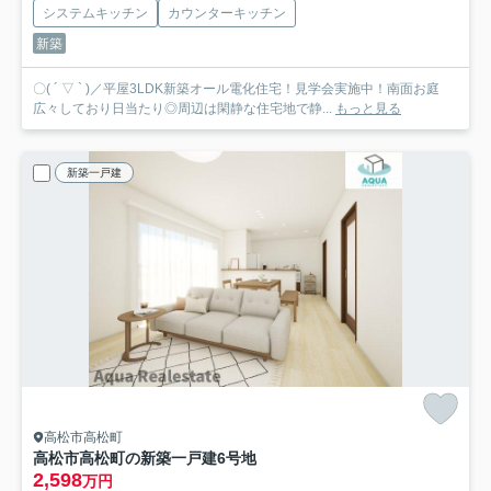
システムキッチン
カウンターキッチン
新築
〇( ´ ▽ ` )／平屋3LDK新築オール電化住宅！見学会実施中！南面お庭
広々しており日当たり◎周辺は閑静な住宅地で静...
もっと見る
新築一戸建
高松市高松町
高松市高松町の新築一戸建
6号地
2,598
万円