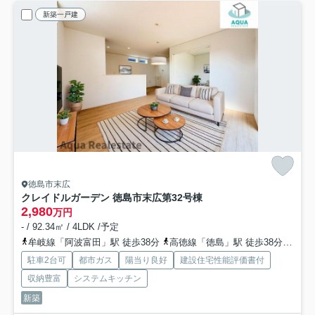
新築一戸建
徳島市末広
クレイドルガーデン 徳島市末広第3
2号棟
2,980
万円
- / 92.34㎡ / 4LDK /予定
牟岐線「阿波富田」駅 徒歩38分
高徳線「徳島」駅 徒歩38分
牟岐
駐車2台可
都市ガス
陽当り良好
建設住宅性能評価書付
収納豊富
システムキッチン
新築