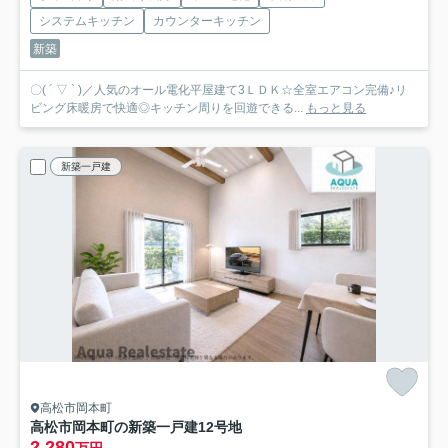
システムキッチン
カウンターキッチン
新築
〇( ´ ▽ ` )／人気のオール電化平屋建て3ＬＤＫ☆全室エアコン完備♪リ
ビング床暖房で快適◎キッチン周りを回遊できる...
もっと見る
新築一戸建
高松市岡本町
高松市岡本町の新築一戸建
12号地
2,280