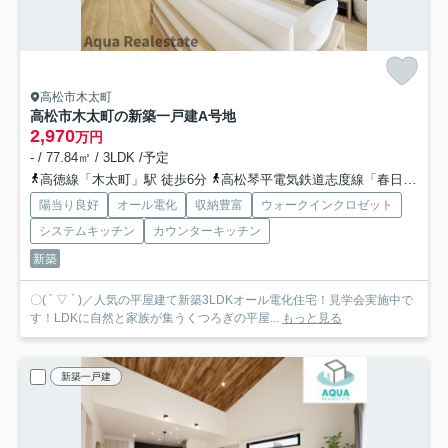
高松市木太町
高松市木太町の新築一戸建
A号地
2,970
万円
- / 77.84㎡ / 3LDK /予定
高徳線「木太町」駅 徒歩6分
高松琴平電気鉄道志度線「春日川」駅 徒歩18分
陽当り良好
オール電化
収納豊富
ウォークインクロゼット
システムキッチン
カウンターキッチン
新築
〇( ´ ▽ ` )／人気の平屋建て新築3LDKオール電化住宅！見学会実施中で
す！LDKに自然と家族が集うくつろぎの平屋...
もっと見る
新築一戸建