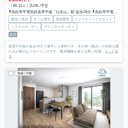
- / 86.12㎡ / 2LDK /予定
高松琴平電気鉄道琴平線「仏生山」駅 徒歩29分
高松琴平電気鉄道琴平線「太田」駅 徒歩30分
陽当り良好
オール電化
収納豊富
ウォークインクロゼット
システムキッチン
カウンターキッチン
新築
龍雲中学校が徒歩19分で通学にも便利です。木の持つ風合いや自然な暖
かみが魅力なフローリングです。暖房機能を使えば寒い時期...
もっと見
る
新築一戸建