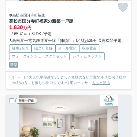
高松市国分寺町福家
高松市国分寺町福家の新築一戸建
1,830
万円
- / 65.41㎡ / 3LDK /予定
高松琴平電気鉄道琴平線「挿頭丘」駅 徒歩35分
高松琴平電気鉄道琴平線「畑田」駅 徒歩37分
駐車2台可
陽当り良好
オール電化
収納豊富
ウォークインシューズクロゼット
システムキッチン
新築
〇( ´ ▽ ` )／大人気平屋建て3ＬＤＫ☆無駄のない間取で小さなお子様や
ご年配の方にも優しい間取りです♪住宅ローンサ...
もっと見る
新築一戸建