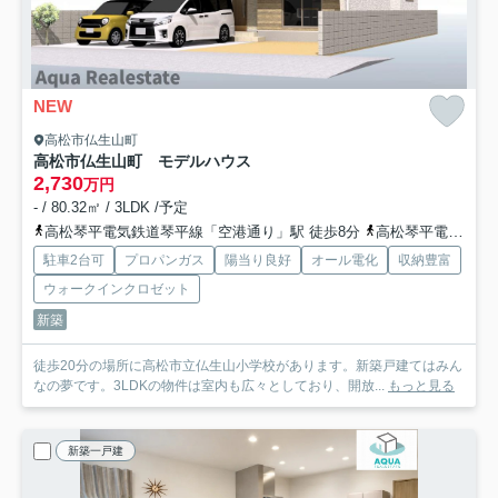
NEW
高松市仏生山町
高松市仏生山町 モデルハウス
2,730
万円
- / 80.32㎡ / 3LDK /予定
高松琴平電気鉄道琴平線「空港通り」駅 徒歩8分
高松琴平電気鉄道琴平線「一宮」駅 徒歩18分
駐車2台可
プロパンガス
陽当り良好
オール電化
収納豊富
ウォークインクロゼット
新築
徒歩20分の場所に高松市立仏生山小学校があります。新築戸建てはみん
なの夢です。3LDKの物件は室内も広々としており、開放...
もっと見る
新築一戸建