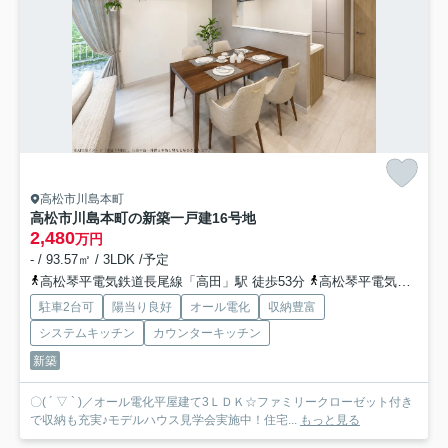
高松市川島本町
高松市川島本町の新築一戸建
16号地
2,480
万円
- / 93.57㎡ / 3LDK /予定
高松琴平電気鉄道長尾線「高田」駅 徒歩53分
高松琴平電気鉄道長尾線「西前田」駅 徒歩54分
駐車2台可
陽当り良好
オール電化
収納豊富
システムキッチン
カウンターキッチン
新築
〇( ´ ▽ ` )／オール電化平屋建て3ＬＤＫ☆ファミリークローゼット付き
で収納も充実♪モデルハウス見学会実施中！住宅...
もっと見る