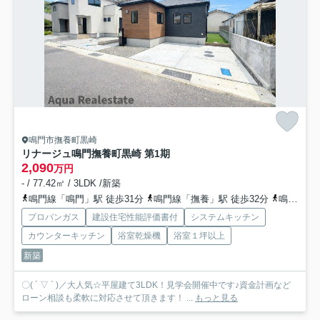
鳴門市撫養町黒崎
リナージュ鳴門撫養町黒崎 第1期
2,090
万円
- / 77.42㎡ / 3LDK /新築
鳴門線「鳴門」駅 徒歩31分
鳴門線「撫養」駅 徒歩32分
鳴門線「金比羅前」駅 徒歩52分
プロパンガス
建設住宅性能評価書付
システムキッチン
カウンターキッチン
浴室乾燥機
浴室１坪以上
新築
〇( ´ ▽ ` )／大人気☆平屋建て3LDK！見学会開催中です♪資金計画など
ローン相談も柔軟に対応させて頂きます！ ...
もっと見る