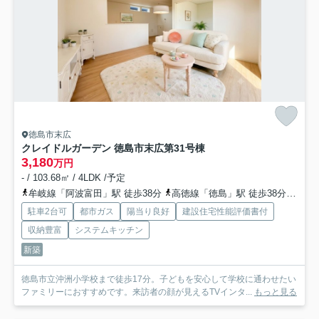
徳島市末広
クレイドルガーデン 徳島市末広第3
1号棟
3,180
万円
- / 103.68㎡ / 4LDK /予定
牟岐線「阿波富田」駅 徒歩38分
高徳線「徳島」駅 徒歩38分
牟岐
駐車2台可
都市ガス
陽当り良好
建設住宅性能評価書付
収納豊富
システムキッチン
新築
徳島市立沖洲小学校まで徒歩17分。子どもを安心して学校に通わせたい
ファミリーにおすすめです。来訪者の顔が見えるTVインタ...
もっと見る