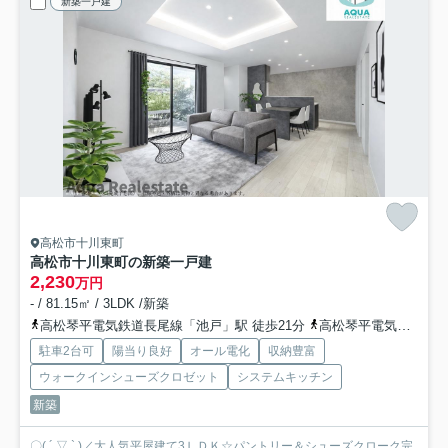
新築一戸建
高松市十川東町
高松市十川東町の新築一戸建
2,230
万円
- / 81.15㎡ / 3LDK /新築
高松琴平電気鉄道長尾線「池戸」駅 徒歩21分
高松琴平電気鉄道長尾線「農学部前」駅 徒歩25分
駐車2台可
陽当り良好
オール電化
収納豊富
ウォークインシューズクロゼット
システムキッチン
新築
〇( ´ ▽ ` )／大人気平屋建て3ＬＤＫ☆パントリー＆シューズクローク完