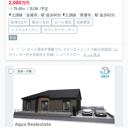
2,080
万円
- / 79.49㎡ / 3LDK /予定
土讃線「金蔵寺」駅 徒歩60分
土讃線「善通寺」駅 徒歩62分
予讃
駐車2台可
陽当り良好
オール電化
収納豊富
システムキッチン
カウンターキッチン
新築
〇( ´ ▽ ` )／オール電化平屋建て3ＬＤＫ☆広々とした３帖の洗面室には
カウンター付き洗面台を完備♪ シューズクロー...
もっと見る
新築一戸建