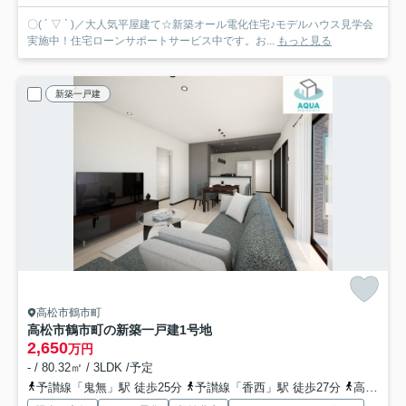
〇( ´ ▽ ` )／大人気平屋建て☆新築オール電化住宅♪モデルハウス見学会
実施中！住宅ローンサポートサービス中です。お...
もっと見る
新築一戸建
高松市鶴市町
高松市鶴市町の新築一戸建
1号地
2,650
万円
- / 80.32㎡ / 3LDK /予定
予讃線「鬼無」駅 徒歩25分
予讃線「香西」駅 徒歩27分
高徳線「昭和町」駅 徒歩49分