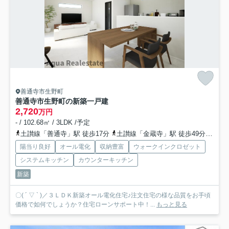
善通寺市生野町
善通寺市生野町の新築一戸建
2,720
万円
- / 102.68㎡ / 3LDK /予定
土讃線「善通寺」駅 徒歩17分
土讃線「金蔵寺」駅 徒歩49分
土讃
陽当り良好
オール電化
収納豊富
ウォークインクロゼット
システムキッチン
カウンターキッチン
新築
〇( ´ ▽ ` )／３ＬＤＫ新築オール電化住宅♪注文住宅の様な品質をお手頃
価格で如何でしょうか？住宅ローンサポート中！...
もっと見る