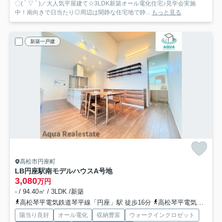
〇( ´ ▽ ` )／大人気平屋建て☆3LDK新築オール電化住宅♪見学会実施
中！南向きで日当たり◎周辺は閑静な住宅地で静...
もっと見る
新築一戸建
高松市円座町
LB円座駅南モデルハウス
A号地
3,080
万円
- / 94.40㎡ / 3LDK /新築
高松琴平電気鉄道琴平線「円座」駅 徒歩16分
高松琴平電気鉄道琴平線「一宮」駅 徒歩31分
陽当り良好
オール電化
収納豊富
ウォークインクロゼット