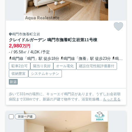
鳴門市撫養町立岩
クレイドルガーデン 鳴門市撫養町立岩第1
1号棟
2,980
万円
- / 95.58㎡ / 4LDK /予定
鳴門線「鳴門」駅 徒歩18分
鳴門線「撫養」駅 徒歩23分
鳴門線「金比羅前」駅 徒歩40分
駐車2台可
陽当り良好
オール電化
建設住宅性能評価書付
収納豊富
システムキッチン
新築
歩いて331mの場所に、キョーエイ鳴門店があります。うずしお会岩朝
病院まで338mです。新築の戸建て物件です。浴室乾燥機...
もっと見る
新築一戸建