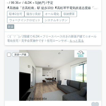
- / 99.36㎡ / 4LDK＋S(納戸) /予定
高徳線「古高松南」駅 徒歩10分
高松琴平電気鉄道志度線「古高松」駅 徒歩15分
駐車2台可
陽当り良好
オール電化
収納豊富
ウォークインクロゼット
システムキッチン
新築
〇( ´ ▽ ` )／2階建て4LDK＋フリースペース付きの新築戸建て☆オール
電化住宅！見学会実施中です！住宅ローンサポ...
もっと見る
新築一戸建