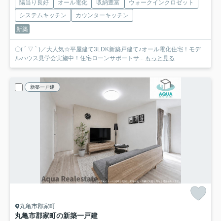
陽当り良好
オール電化
収納豊富
ウォークインクロゼット
システムキッチン
カウンターキッチン
新築
〇( ´ ▽ ` )／大人気☆平屋建て3LDK新築戸建て♪オール電化住宅！モデ
ルハウス見学会実施中！住宅ローンサポートサ...
もっと見る
新築一戸建
丸亀市郡家町
丸亀市郡家町の新築一戸建