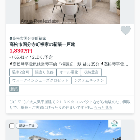
高松市国分寺町福家
高松市国分寺町福家の新築一戸建
1,830
万円
- / 65.41㎡ / 2LDK /予定
高松琴平電気鉄道琴平線「挿頭丘」駅 徒歩35分
高松琴平電気鉄道琴平線「畑田」駅 徒歩37分
駐車2台可
陽当り良好
オール電化
収納豊富
ウォークインシューズクロゼット
システムキッチン
新築
〇( ´ ▽ ` )／大人気平屋建て２ＬＤＫ☆コンパクトながら無駄のない間取
りで、単身～ご夫婦にぴったりの住まいです♪住...
もっと見る
新築一戸建