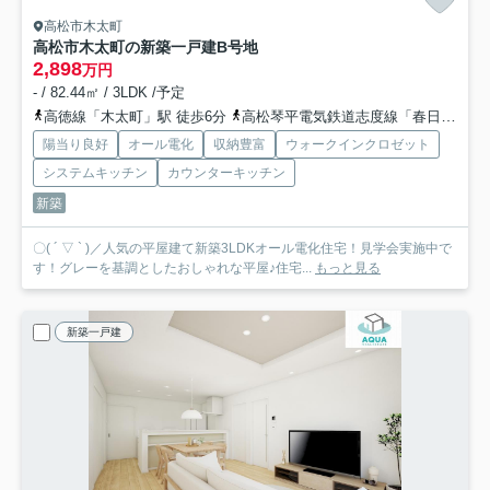
高松市木太町
高松市木太町の新築一戸建
B号地
2,898
万円
- / 82.44㎡ / 3LDK /予定
高徳線「木太町」駅 徒歩6分
高松琴平電気鉄道志度線「春日川」駅 徒歩18分
陽当り良好
オール電化
収納豊富
ウォークインクロゼット
システムキッチン
カウンターキッチン
新築
〇( ´ ▽ ` )／人気の平屋建て新築3LDKオール電化住宅！見学会実施中で
す！グレーを基調としたおしゃれな平屋♪住宅...
もっと見る
新築一戸建