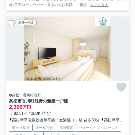
備♪住宅ローンサポート有るのでお気軽にご相談...
もっと見る
新築一戸建
高松市香川町浅野
高松市香川町浅野の新築一戸建
2,396
万円
- / 82.81㎡ / 3LDK /予定
高松琴平電気鉄道琴平線「空港通り」駅 徒歩30分
高松琴平電気鉄道琴平線「仏生山」駅 徒歩31分
陽当り良好
オール電化
収納豊富
ウォークインクロゼット