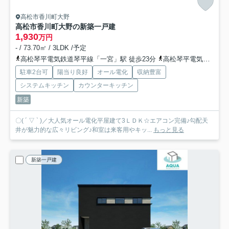
高松市香川町大野
高松市香川町大野の新築一戸建
1,930
万円
- / 73.70㎡ / 3LDK /予定
高松琴平電気鉄道琴平線「一宮」駅 徒歩23分
高松琴平電気鉄道琴平線「空港通り」駅 徒歩32分
駐車2台可
陽当り良好
オール電化
収納豊富
システムキッチン
カウンターキッチン
新築
〇( ´ ▽ ` )／大人気オール電化平屋建て3ＬＤＫ☆エアコン完備♪勾配天
井が魅力的な広々リビング♪和室は来客用やキッ...
もっと見る
新築一戸建