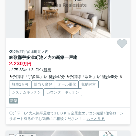
綾歌郡宇多津町池ノ内
綾歌郡宇多津町池ノ内の新築一戸建
2,230
万円
- / 75.35㎡ / 3LDK /新築
予讃線「宇多津」駅 徒歩47分
予讃線「坂出」駅 徒歩48分
予讃線
駐車2台可
陽当り良好
オール電化
収納豊富
システムキッチン
カウンターキッチン
新築
〇( ´ ▽ ` )／大人気平屋建て3ＬＤＫ☆全居室エアコン完備♪住宅ローン
サポート有るのでお気軽にご相談ください！ ...
もっと見る