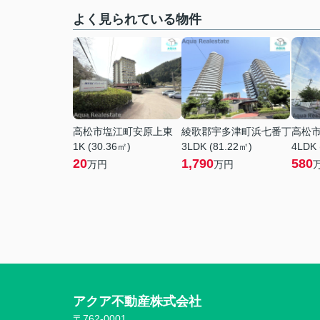
よく見られている物件
高松市塩江町安原上東
綾歌郡宇多津町浜七番丁
高松
1K (30.36㎡)
3LDK (81.22㎡)
4LDK 
20
1,790
580
万円
万円
アクア不動産株式会社
〒762-0001