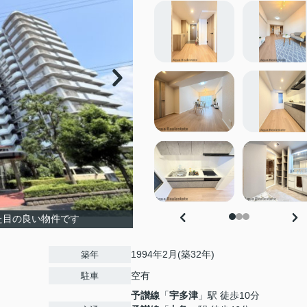
た目の良い物件です
1994年2月(築32年)
築年
空有
駐車
予讃線
「
宇多津
」駅 徒歩10分