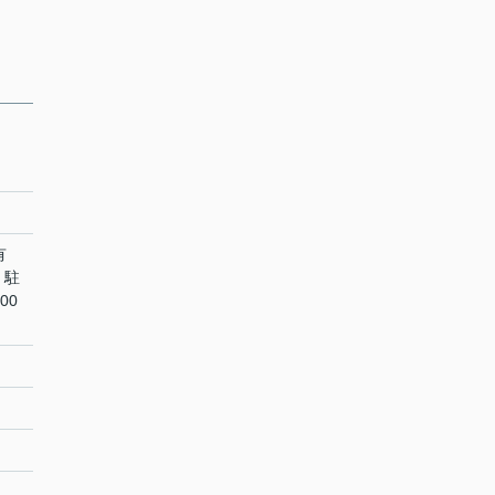
場有
 駐
00