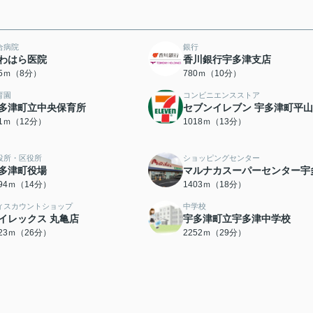
合病院
銀行
わはら医院
香川銀行宇多津支店
95ｍ（8分）
780ｍ（10分）
育園
コンビニエンスストア
多津町立中央保育所
セブンイレブン 宇多津町平
21ｍ（12分）
1018ｍ（13分）
役所・区役所
ショッピングセンター
多津町役場
マルナカスーパーセンター宇
094ｍ（14分）
1403ｍ（18分）
ィスカウントショップ
中学校
イレックス 丸亀店
宇多津町立宇多津中学校
023ｍ（26分）
2252ｍ（29分）