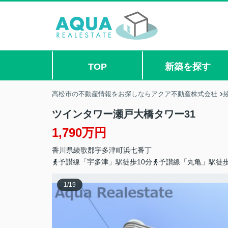
TOP
新築を探す
高松市の不動産情報をお探しならアクア不動産株式会社
ツインタワー瀬戸大橋タワー31
1,790万円
香川県
綾歌郡宇多津町
浜七番丁
予讃線「宇多津」駅徒歩10分
予讃線「丸亀」駅徒歩
1
/
19