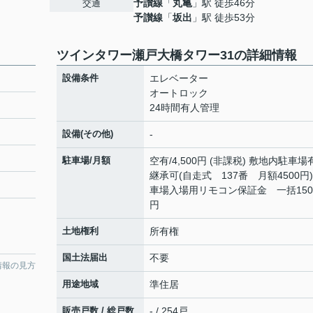
予讃線
「
丸亀
」駅 徒歩46分
交通
予讃線
「
坂出
」駅 徒歩53分
ツインタワー瀬戸大橋タワー31の詳細情報
設備条件
エレベーター
オートロック
24時間有人管理
設備(その他)
-
駐車場/月額
空有/4,500円 (非課税) 敷地内駐車
継承可(自走式 137番 月額4500円)
車場入場用リモコン保証金 一括150
円
土地権利
所有権
国土法届出
不要
情報の見方
用途地域
準住居
販売戸数 / 総戸数
- / 254戸