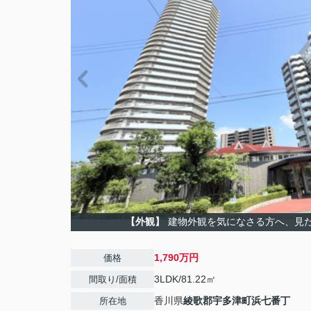
【外観】
建物外観を気になさる方へ、見
1,790万円
価格
3LDK/81.22㎡
間取り/面積
香川県
綾歌郡宇多津町
浜七番丁
所在地