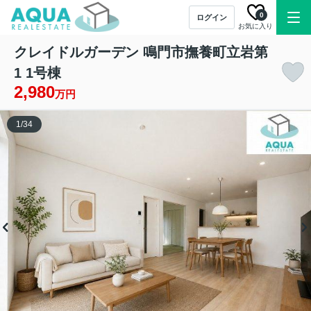
0
ログイン
お気に入り
クレイドルガーデン 鳴門市撫養町立岩第
1 1号棟
2,980
万円
1
/
34