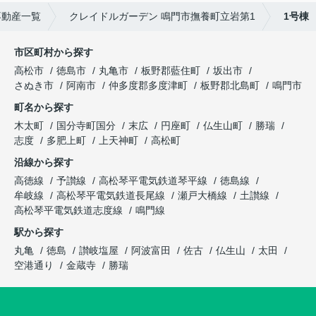
不動産一覧
クレイドルガーデン 鳴門市撫養町立岩第1
1号棟
市区町村から探す
高松市
徳島市
丸亀市
板野郡藍住町
坂出市
さぬき市
阿南市
仲多度郡多度津町
板野郡北島町
鳴門市
町名から探す
木太町
国分寺町国分
末広
円座町
仏生山町
勝瑞
志度
多肥上町
上天神町
高松町
沿線から探す
高徳線
予讃線
高松琴平電気鉄道琴平線
徳島線
牟岐線
高松琴平電気鉄道長尾線
瀬戸大橋線
土讃線
高松琴平電気鉄道志度線
鳴門線
駅から探す
丸亀
徳島
讃岐塩屋
阿波富田
佐古
仏生山
太田
空港通り
金蔵寺
勝瑞