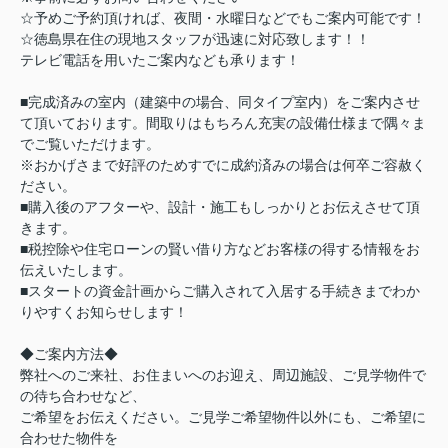
☆予めご予約頂ければ、夜間・水曜日などでもご案内可能です！
☆徳島県在住の現地スタッフが迅速に対応致します！！
テレビ電話を用いたご案内なども承ります！
■完成済みの室内（建築中の場合、同タイプ室内）をご案内させ
て頂いております。間取りはもちろん充実の設備仕様まで隅々ま
でご覧いただけます。
※おかげさまで好評のためすでに成約済みの場合は何卒ご容赦く
ださい。
■購入後のアフターや、設計・施工もしっかりとお伝えさせて頂
きます。
■税控除や住宅ローンの賢い借り方などお客様の得する情報をお
伝えいたします。
■スタートの資金計画からご購入されて入居する手続きまでわか
りやすくお知らせします！
◆ご案内方法◆
弊社へのご来社、お住まいへのお迎え、周辺施設、ご見学物件で
の待ち合わせなど、
ご希望をお伝えください。ご見学ご希望物件以外にも、ご希望に
合わせた物件を