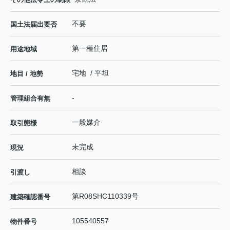
不要
国土法届出要否
第一種住居
用途地域
宅地 / 平坦
地目 / 地勢
-
管理組合有無
一般媒介
取引態様
未完成
現況
相談
引渡し
第R08SHC110339号
建築確認番号
105540557
物件番号