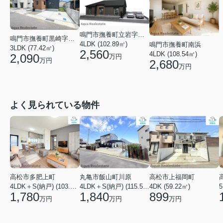
鳴門市撫養町立岩字芥原
鳴門市撫養町黒崎字清水
4LDK (102.89㎡)
鳴門市撫養町南浜
3LDK (77.42㎡)
2,560
4LDK (108.54㎡)
2,090
万円
万円
2,680
万円
よく見られている物件
高松市多肥上町
丸亀市飯山町川原
高松市上福岡町
5
4LDK＋S(納戸) (103.51㎡)
4LDK＋S(納戸) (115.52㎡)
4DK (59.22㎡)
1,780
1,840
899
万円
万円
万円