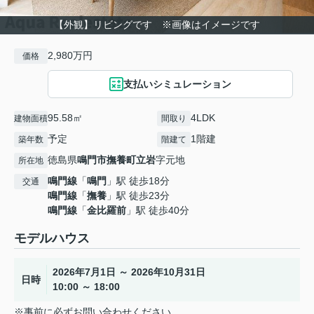
【外観】リビングです ※画像はイメージです
2,980万円
価格
支払いシミュレーション
95.58㎡
4LDK
建物面積
間取り
予定
1階建
築年数
階建て
徳島県
鳴門市
撫養町立岩
字元地
所在地
鳴門線
「
鳴門
」駅 徒歩18分
交通
鳴門線
「
撫養
」駅 徒歩23分
鳴門線
「
金比羅前
」駅 徒歩40分
モデルハウス
2026年7月1日 ～ 2026年10月31日
日時
10:00 ～ 18:00
※事前に必ずお問い合わせください