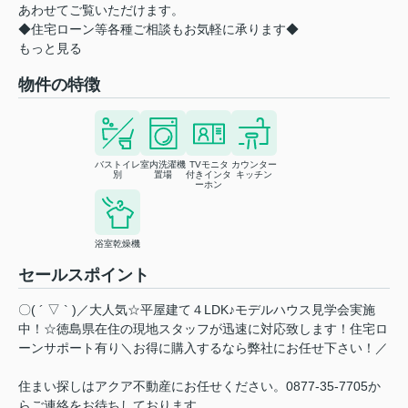
あわせてご覧いただけます。
◆住宅ローン等各種ご相談もお気軽に承ります◆
もっと見る
物件の特徴
バストイレ
室内洗濯機
TVモニタ
カウンター
別
置場
付きインタ
キッチン
ーホン
浴室乾燥機
セールスポイント
〇( ´ ▽ ` )／大人気☆平屋建て４LDK♪モデルハウス見学会実施
中！☆徳島県在住の現地スタッフが迅速に対応致します！住宅ロ
ーンサポート有り＼お得に購入するなら弊社にお任せ下さい！／
住まい探しはアクア不動産にお任せください。0877-35-7705か
らご連絡をお待ちしております。