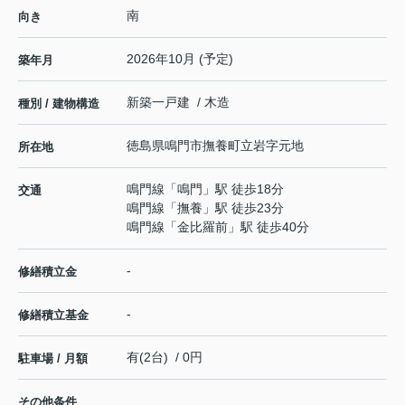
南
向き
2026年10月 (予定)
築年月
新築一戸建 / 木造
種別 / 建物構造
徳島県
鳴門市
撫養町立岩
字元地
所在地
鳴門線
「
鳴門
」駅 徒歩18分
交通
鳴門線
「
撫養
」駅 徒歩23分
鳴門線
「
金比羅前
」駅 徒歩40分
-
修繕積立金
-
修繕積立基金
有(2台) / 0円
駐車場 / 月額
その他条件