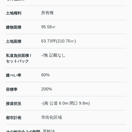
所有権
土地権利
95.58㎡
建物面積
63.73坪(210.70㎡)
土地面積
-/無 記載なし
私道負担面積 /
セットバック
60%
建ぺい率
200%
容積率
-(南 公道 6.0m 間口 9.8m)
接道状況
市街化区域
都市計画
景観法
その他法令上の制限