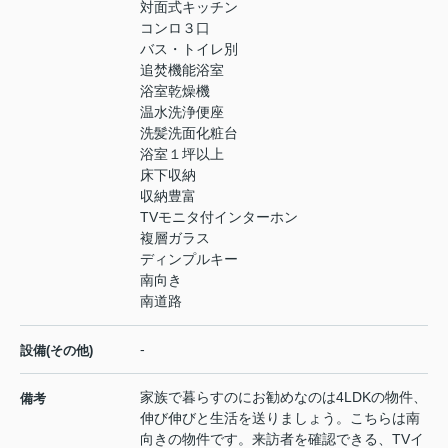
対面式キッチン
コンロ３口
バス・トイレ別
追焚機能浴室
浴室乾燥機
温水洗浄便座
洗髪洗面化粧台
浴室１坪以上
床下収納
収納豊富
TVモニタ付インターホン
複層ガラス
ディンプルキー
南向き
南道路
-
設備(その他)
家族で暮らすのにお勧めなのは4LDKの物件、
備考
伸び伸びと生活を送りましょう。こちらは南
向きの物件です。来訪者を確認できる、TVイ