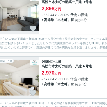
高松市木太町の新築一戸建 B号地
2,898
万円
- / 82.44㎡ / 3LDK /予定 /1階建
高徳線
「
木太町
」駅 徒歩6分
 ´ ▽ ` )／人気の平屋建て新築3LDKオール電化住宅！見学会実施中です！グレー
としたリビングに充実設備のキッチンを備えた3LDK。駅から徒歩6分圏内に立地しています。システムキッチンは使いや
汚れにくいのでご好評です。新築の戸建てで気分爽快な生活を送りましょう。多種多様
新築一戸建
高松市
木太町
高松市木太町の新築一戸建 A号地
2,970
万円
- / 77.84㎡ / 3LDK /予定 /1階建
高徳線
「
木太町
」駅 徒歩6分
 ´ ▽ ` )／人気の平屋建て新築3LDKオール電化住宅！見学会実施中です！LDK