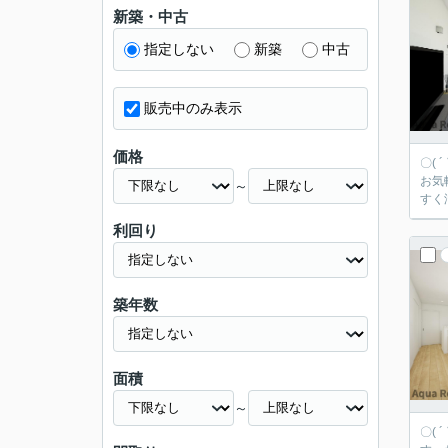
新築・中古
指定しない
新築
中古
販売中のみ表示
価格
〇(
お気軽にご相談下さい！ 広々
～
すく
利回り
築年数
面積
～
〇(