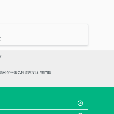
)
市
高松琴平電気鉄道志度線
鳴門線