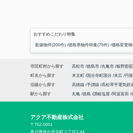
おすすめこだわり特集
新築物件(200件)
徳島県物件特集(75件)
価格変更物件
市区町村から探す
高松市
徳島市
丸亀市
板野郡藍
町名から探す
木太町
国分寺町国分
末広
円
沿線から探す
高徳線
予讃線
高松琴平電気鉄
駅から探す
丸亀
徳島
讃岐塩屋
阿波富田
アクア不動産株式会社
〒762-0001
香川県坂出市京町３丁目7-44