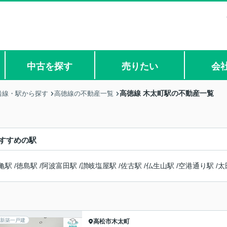
中古を探す
売りたい
会
高徳線 木太町駅の不動産一覧
沿線・駅から探す
高徳線の不動産一覧
すすめの駅
亀駅
/
徳島駅
/
阿波富田駅
/
讃岐塩屋駅
/
佐古駅
/
仏生山駅
/
空港通り駅
/
太
新築一戸建
高松市
木太町