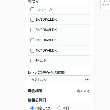
す。お気軽にご相談下さい
間取り
いや
ワンルーム
1K/1DK/1LDK
2K/2DK/2LDK
3K/3DK/3LDK
4K/4DK/4LDK
5K以上
駅・バス停からの時間
建物構造
追加する
情報公開日
指定しない
本日