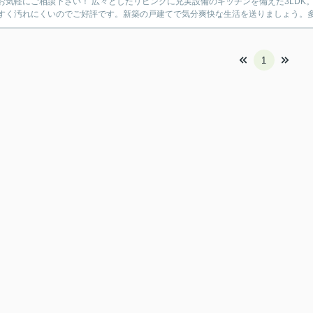
！ 広々としたリビングに充実設備のキッチンを備えた3LDK。駅から徒歩6分圏内に立地しています。システムキッチンは使
すく汚れにくいのでご好評です。新築の戸建てで気分爽快な生活を送りましょう。多種
1