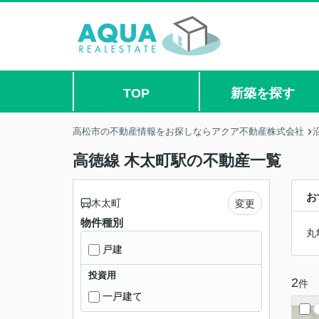
TOP
新築を探す
高松市の不動産情報をお探しならアクア不動産株式会社
高徳線 木太町駅の不動産一覧
お
木太町
変更
物件種別
丸
戸建
投資用
2
件
一戸建て