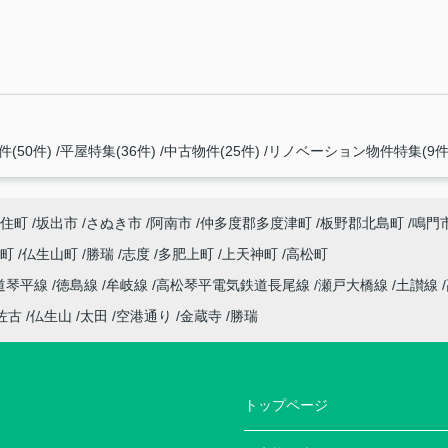
(50件)
平屋特集(36件)
中古物件(25件)
リノベーション物件特集(9件
住町
坂出市
さぬき市
阿南市
仲多度郡多度津町
板野郡北島町
鳴門
座町
仏生山町
勝瑞
志度
多肥上町
上天神町
高松町
道琴平線
徳島線
牟岐線
高松琴平電気鉄道長尾線
瀬戸大橋線
土讃線
佐古
仏生山
太田
空港通り
金蔵寺
勝瑞
トップページ