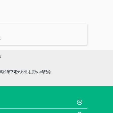
)
市
高松琴平電気鉄道志度線
鳴門線