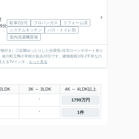
建
駐車2台可
プロパンガス
リフォーム済
9分
システムキッチン
バス・トイレ別
室内洗濯機置場
（残置物付き）◎近隣ゆったりした住環境♪住宅ローンサポート有り
るTVインタ...
もっと見る
2LDK
3K ～ 3LDK
4K ～ 4LDK以上
-
1799万円
-
1件