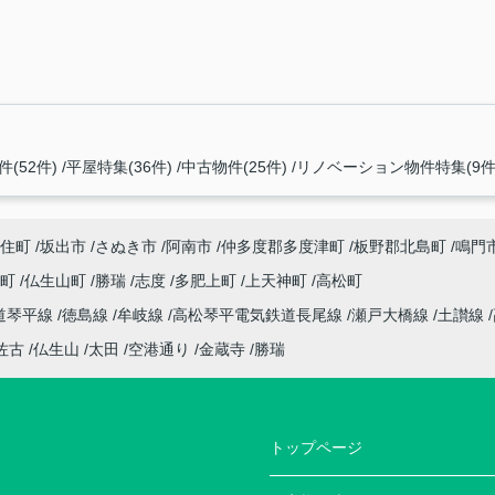
(52件)
平屋特集(36件)
中古物件(25件)
リノベーション物件特集(9件
住町
坂出市
さぬき市
阿南市
仲多度郡多度津町
板野郡北島町
鳴門
座町
仏生山町
勝瑞
志度
多肥上町
上天神町
高松町
道琴平線
徳島線
牟岐線
高松琴平電気鉄道長尾線
瀬戸大橋線
土讃線
佐古
仏生山
太田
空港通り
金蔵寺
勝瑞
トップページ