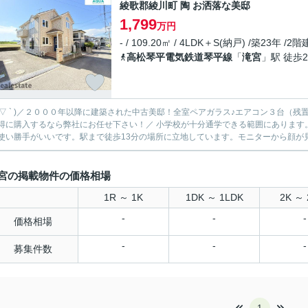
綾歌郡綾川町 陶 お洒落な美邸
1,799
万円
- / 109.20㎡ / 4LDK＋S(納戸) /築23年 /2階
高松琴平電気鉄道琴平線
「
滝宮
」駅 徒歩2
 ´ ▽ ` )／２０００年以降に建築された中古美邸！全室ペアガラス♪エアコン３台
るなら弊社にお任せ下さい！／ 小学校が十分通学できる範囲にあります。綾川町立陶小学校が徒歩20分です。建物面積109.2平米なの
使い勝手がいいです。駅まで徒歩13分の場所に立地しています。モニターから顔が見え
宮の掲載物件の価格相場
1R ～ 1K
1DK ～ 1LDK
2K ～ 
-
-
-
価格相場
-
-
-
募集件数