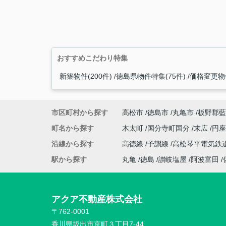
おすすめこだわり特集
新築物件(200件)
徳島県物件特集(75件)
価格変更物件
市区町村から探す
高松市
徳島市
丸亀市
板野郡藍
町名から探す
木太町
国分寺町国分
末広
円
沿線から探す
高徳線
予讃線
高松琴平電気鉄
駅から探す
丸亀
徳島
讃岐塩屋
阿波富田
アクア不動産株式会社
〒762-0001
香川県坂出市京町３丁目7-44