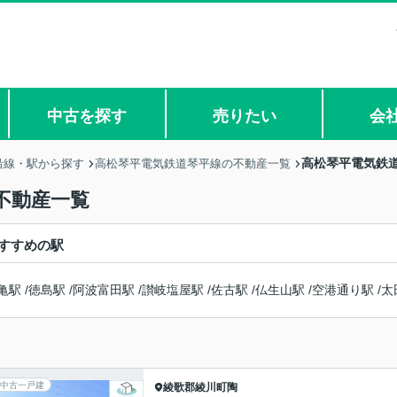
中古を探す
売りたい
会
高松琴平電気鉄
沿線・駅から探す
高松琴平電気鉄道琴平線の不動産一覧
不動産一覧
すすめの駅
亀駅
/
徳島駅
/
阿波富田駅
/
讃岐塩屋駅
/
佐古駅
/
仏生山駅
/
空港通り駅
/
太
中古一戸建
綾歌郡綾川町
陶