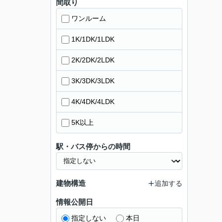
間取り
ワンルーム
1K/1DK/1LDK
2K/2DK/2LDK
3K/3DK/3LDK
4K/4DK/4LDK
5K以上
駅・バス停からの時間
建物構造
追加する
情報公開日
指定しない
本日