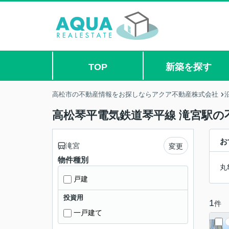
TOP
新築を探す
高松市の不動産情報をお探しならアクア不動産株式会社
高松琴平電気鉄道琴平線 滝宮駅の
お
滝宮
変更
物件種別
丸
戸建
投資用
1
件
一戸建て