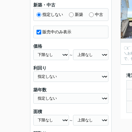
新築・中古
指定しない
新築
中古
販売中のみ表示
価格
〇(
＼お得に購入す
～
で、
利回り
滝
築年数
面積
～