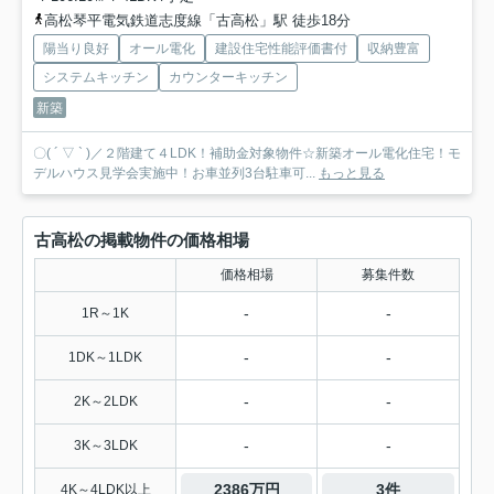
高松琴平電気鉄道志度線「古高松」駅 徒歩18分
陽当り良好
オール電化
建設住宅性能評価書付
収納豊富
システムキッチン
カウンターキッチン
新築
〇( ´ ▽ ` )／２階建て４LDK！補助金対象物件☆新築オール電化住宅！モ
デルハウス見学会実施中！お車並列3台駐車可...
もっと見る
古高松の掲載物件の価格相場
価格相場
募集件数
-
-
1R～1K
-
-
1DK～1LDK
-
-
2K～2LDK
-
-
3K～3LDK
2386万円
3件
4K～4LDK以上