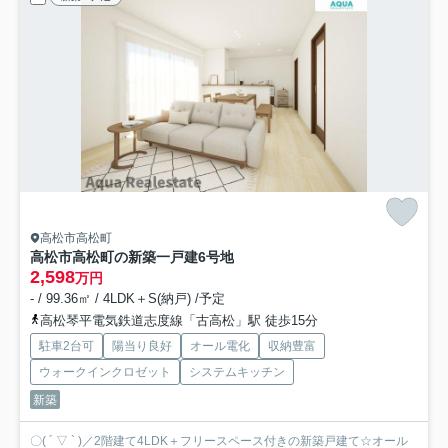
高松市高松町
高松市高松町の新築一戸建
6号地
2,598
万円
- / 99.36㎡ / 4LDK＋S(納戸) /予定
高松琴平電気鉄道志度線「古高松」駅 徒歩15分
駐車2台可
陽当り良好
オール電化
収納豊富
ウォークインクロゼット
システムキッチン
新築
〇( ´ ▽ ` )／2階建て4LDK＋フリースペース付きの新築戸建て☆オール