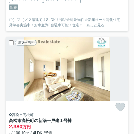
新築
〇( ´ ▽ ` )／２階建て４SLDK！補助金対象物件☆新築オール電化住宅！
見学会実施中！お車並列3台駐車可能！住宅ロ...
もっと見る
新築一戸建
高松市高松町
高松市高松町の新築一戸建
１号棟
2,380
万円
- / 106.10㎡ / 4LDK /予定