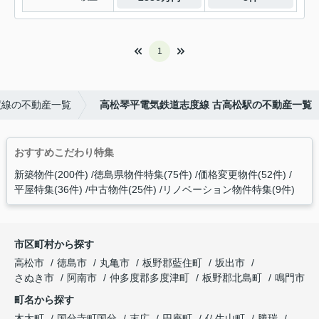
1
度線の不動産一覧
高松琴平電気鉄道志度線 古高松駅の不動産一覧
おすすめこだわり特集
新築物件(200件)
徳島県物件特集(75件)
価格変更物件(52件)
平屋特集(36件)
中古物件(25件)
リノベーション物件特集(9件)
市区町村から探す
高松市
徳島市
丸亀市
板野郡藍住町
坂出市
さぬき市
阿南市
仲多度郡多度津町
板野郡北島町
鳴門市
町名から探す
木太町
国分寺町国分
末広
円座町
仏生山町
勝瑞