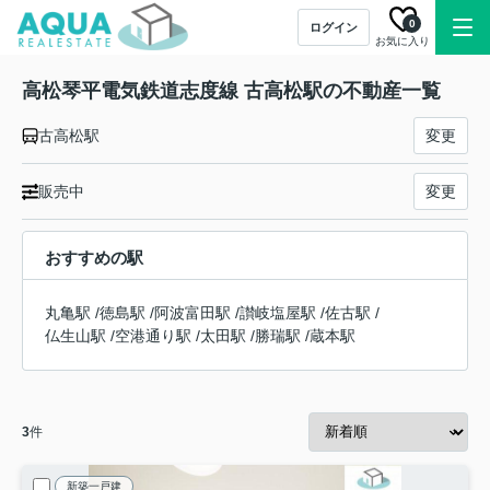
0
ログイン
お気に入り
高松琴平電気鉄道志度線 古高松駅の不動産一覧
古高松駅
変更
販売中
変更
おすすめの駅
丸亀駅
/
徳島駅
/
阿波富田駅
/
讃岐塩屋駅
/
佐古駅
/
仏生山駅
/
空港通り駅
/
太田駅
/
勝瑞駅
/
蔵本駅
3
件
新築一戸建