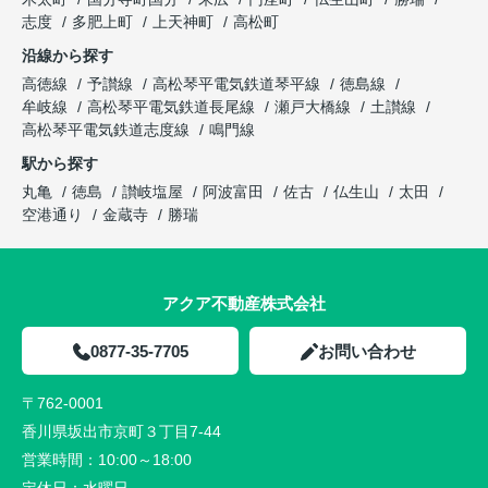
志度
多肥上町
上天神町
高松町
沿線から探す
高徳線
予讃線
高松琴平電気鉄道琴平線
徳島線
牟岐線
高松琴平電気鉄道長尾線
瀬戸大橋線
土讃線
高松琴平電気鉄道志度線
鳴門線
駅から探す
丸亀
徳島
讃岐塩屋
阿波富田
佐古
仏生山
太田
空港通り
金蔵寺
勝瑞
アクア不動産株式会社
0877-35-7705
お問い合わせ
〒762-0001
香川県坂出市京町３丁目7-44
営業時間：
10:00～18:00