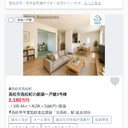
電化住宅！見学会実施中です！住宅ローンサポ...
もっと見る
新築一戸建
高松市高松町
高松市高松町の新築一戸建
3号棟
2,180
万円
- / 100.44㎡ / 4LDK＋S(納戸) /新築
高松琴平電気鉄道志度線「古高松」駅 徒歩18分
陽当り良好
オール電化
建設住宅性能評価書付
収納豊富
システムキッチン
カウンターキッチン