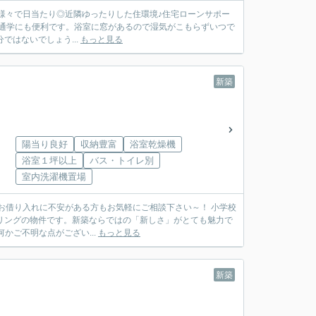
活用様々で日当たり◎近隣ゆったりした住環境♪住宅ローンサポー
ではないでしょう...
もっと見る
新築
陽当り良好
収納豊富
浴室乾燥機
浴室１坪以上
バス・トイレ別
室内洗濯機置場
お借り入れに不安がある方もお気軽にご相談下さい～！ 小学校
リングの物件です。新築ならではの「新しさ」がとても魅力で
かご不明な点がござい...
もっと見る
新築