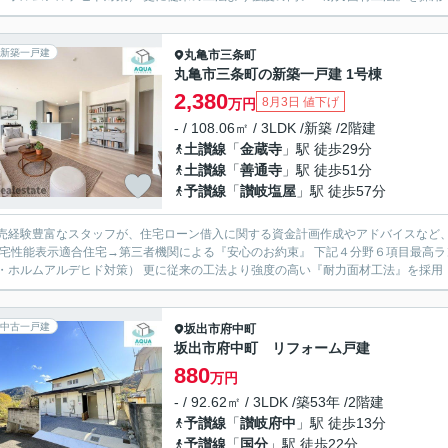
新築一戸建
丸亀市
三条町
丸亀市三条町の新築一戸建 1号棟
2,380
8月3日 値下げ
万円
- / 108.06㎡ / 3LDK /新築 /2階建
土讃線
「
金蔵寺
」駅 徒歩29分
土讃線
「
善通寺
」駅 徒歩51分
予讃線
「
讃岐塩屋
」駅 徒歩57分
売経験豊富なスタッフが、住宅ローン借入に関する資金計画作成やアドバイスなど、お得に購
住宅性能表示適合住宅→第三者機関による『安心のお約束』 下記４分野６項目最高ラ
中古一戸建
坂出市
府中町
坂出市府中町 リフォーム戸建
880
万円
- / 92.62㎡ / 3LDK /築53年 /2階建
予讃線
「
讃岐府中
」駅 徒歩13分
予讃線
「
国分
」駅 徒歩22分