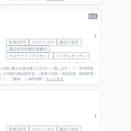
新築
駐車2台可
プロパンガス
陽当り良好
建設住宅性能評価書付
ウォークインクロゼット
システムキッチン
入出来る様フルサポート致します！ ◇ 住宅性能
ンク等級の高品質住宅♪ （耐震２項目・劣化対策・維持管理・
耐風・ホルムアルデヒド対策） 更に従来の工法より強度の高い『耐力面材工法』を採用！ ◇ ご案内 ◇ 物件資料...
もっと見る
駐車2台可
プロパンガス
陽当り良好