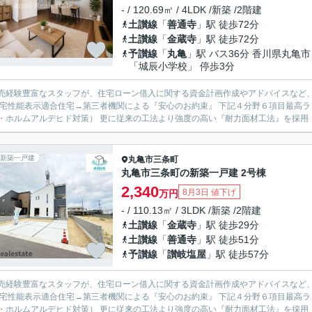
- / 120.69㎡ / 4LDK /新築 /2階建
土讃線
「
善通寺
」駅 徒歩72分
土讃線
「
金蔵寺
」駅 徒歩72分
予讃線
「
丸亀
」駅 バス36分 香川県丸亀市
「城辰小学校」 停歩3分
売経験豊富なスタッフが、住宅ローン借入に関する資金計画作成やアドバイスなど、お得に購
住宅性能表示適合住宅→第三者機関による『安心のお約束』 下記４分野６項目最高ラ
新築一戸建
丸亀市
三条町
丸亀市三条町の新築一戸建 2号棟
2,340
8月3日 値下げ
万円
- / 110.13㎡ / 3LDK /新築 /2階建
土讃線
「
金蔵寺
」駅 徒歩29分
土讃線
「
善通寺
」駅 徒歩51分
予讃線
「
讃岐塩屋
」駅 徒歩57分
売経験豊富なスタッフが、住宅ローン借入に関する資金計画作成やアドバイスなど、お得に購
住宅性能表示適合住宅→第三者機関による『安心のお約束』 下記４分野６項目最高ラ