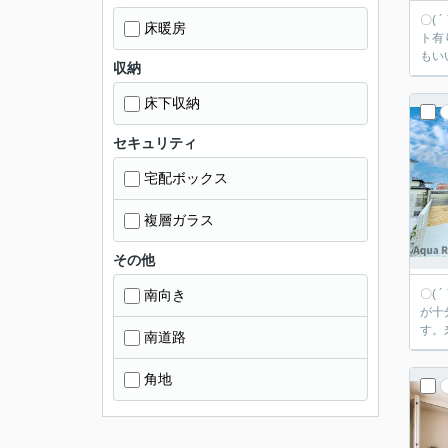
〇(
床暖房
ト有り＼お得
もい
収納
床下収納
セキュリティ
宅配ボックス
複層ガラス
その他
南向き
〇(
が十
す。
南道路
角地