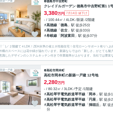
新築一戸建
徳島市
中吉野町
クレイドルガーデン 徳島市中吉野町第1 1
3,380
7月14日 値下げ
万円
- / 100.44㎡ / 4LDK /新築 /2階建
高徳線
「
徳島
」駅 徒歩25分
高徳線
「
佐古
」駅 徒歩33分
牟岐線
「
阿波富田
」駅 徒歩37分
´ ▽ ` )／２階建て４LDK！ZEH水準の省エネ性能住宅！住宅ローンサポート有り＼お得に購入
外構のスペースには花や緑が溢れています。新築ならではの「新しさ」がとても魅力で
意識したデザインのシステムキッチン付きで作業能率が上がります。当社では豊富な不
新築一戸建
高松市
岡本町
高松市岡本町の新築一戸建 12号地
2,280
万円
- / 80.32㎡ / 3LDK /予定 /1階建
高松琴平電気鉄道琴平線
「
岡本
」駅 徒歩1
高松琴平電気鉄道琴平線
「
円座
」駅 徒歩2
高松琴平電気鉄道琴平線
「
挿頭丘
」駅 徒
分