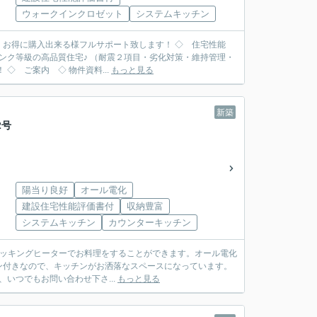
ウォークインクロゼット
システムキッチン
入出来る様フルサポート致します！ ◇ 住宅性能
ンク等級の高品質住宅♪ （耐震２項目・劣化対策・維持管理・
耐風・ホルムアルデヒド対策） 更に従来の工法より強度の高い『耐力面材工法』を採用！ ◇ ご案内 ◇ 物件資料...
もっと見る
新築
2号
陽当り良好
オール電化
建設住宅性能評価書付
収納豊富
システムキッチン
カウンターキッチン
クッキングヒーターでお料理をすることができます。オール電化
ン付きなので、キッチンがお洒落なスペースになっています。
、いつでもお問い合わせ下さ...
もっと見る