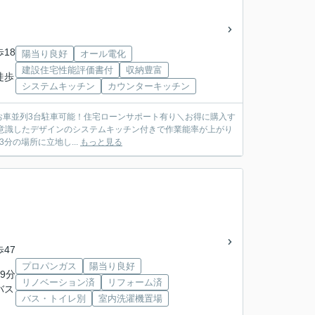
歩18
陽当り良好
オール電化
建設住宅性能評価書付
収納豊富
徒歩
システムキッチン
カウンターキッチン
中！お車並列3台駐車可能！住宅ローンサポート有り＼お得に購入す
分の場所に立地し...
もっと見る
歩47
プロパンガス
陽当り良好
9分
リノベーション済
リフォーム済
バス
バス・トイレ別
室内洗濯機置場