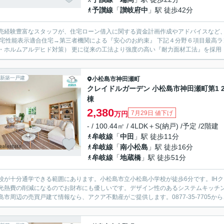
予讃線
「
讃岐府中
」駅 徒歩42分
売経験豊富なスタッフが、住宅ローン借入に関する資金計画作成やアドバイスなど、お得に購
住宅性能表示適合住宅→第三者機関による『安心のお約束』 下記４分野６項目最高ラ
新築一戸建
小松島市
神田瀬町
クレイドルガーデン 小松島市神田瀬町第1 
棟
2,380
7月29日 値下げ
万円
- / 100.44㎡ / 4LDK＋S(納戸) /予定 /2階建
牟岐線
「
中田
」駅 徒歩11分
牟岐線
「
南小松島
」駅 徒歩16分
牟岐線
「
地蔵橋
」駅 徒歩51分
校が十分通学できる範囲にあります。小松島市立小松島小学校が徒歩6分です。IH
光熱費の削減になるのでお財布にも優しいです。デザイン性のあるシステムキッチ
島市周辺の売買戸建て情報なら、アクア不動産がご提供します。0877-35-7705から