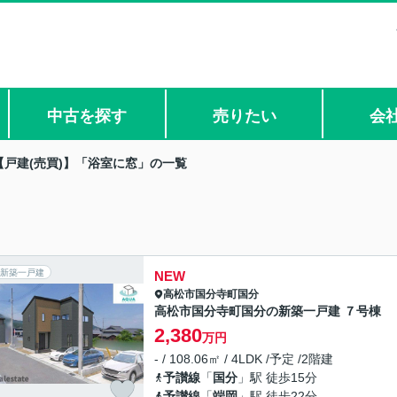
中古を探す
売りたい
会
【戸建(売買)】「浴室に窓」の一覧
新築一戸建
NEW
高松市
国分寺町国分
高松市国分寺町国分の新築一戸建 ７号棟
2,380
万円
- / 108.06㎡ / 4LDK /予定 /2階建
予讃線
「
国分
」駅 徒歩15分
予讃線
「
端岡
」駅 徒歩22分