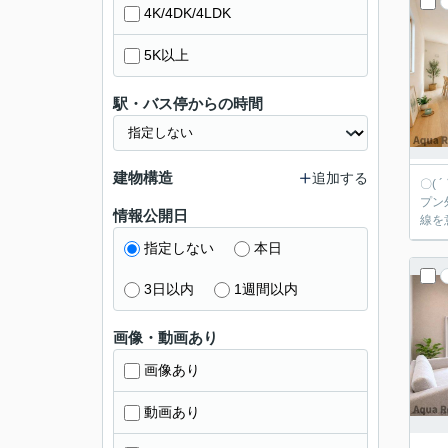
4K/4DK/4LDK
5K以上
駅・バス停からの時間
建物構造
追加する
〇( 
プン
情報公開日
線を
指定しない
本日
3日以内
1週間以内
画像・動画あり
画像あり
動画あり