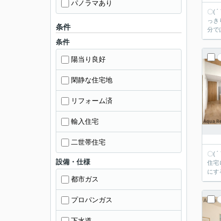
パノラマあり
〇(
っきり
条件
分で
条件
陽当り良好
閑静な住宅地
リフォーム済
輸入住宅
二世帯住宅
〇(
設備・仕様
住宅ローンサ
にす
都市ガス
プロパンガス
下水道