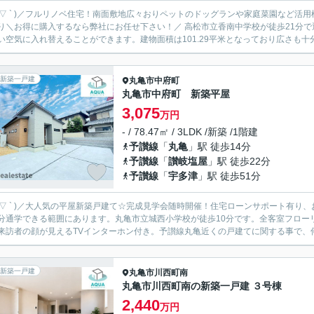
 ´ ▽ ` )／フルリノベ住宅！南面敷地広々おりペットのドッグランや家庭菜園など
に購入するなら弊社にお任せ下さい！／ 高松市立香南中学校が徒歩21分で通学にも便利です。浴室に窓があるので湿気がこもらずいつで
い空気に入れ替えることができます。建物面積は101.29平米となっており広さも十分
新築一戸建
丸亀市
中府町
丸亀市中府町 新築平屋
3,075
万円
- / 78.47㎡ / 3LDK /新築 /1階建
予讃線
「
丸亀
」駅 徒歩14分
予讃線
「
讃岐塩屋
」駅 徒歩22分
予讃線
「
宇多津
」駅 徒歩51分
 ´ ▽ ` )／大人気の平屋新築戸建て☆完成見学会随時開催！住宅ローンサポート有り、
分通学できる範囲にあります。丸亀市立城西小学校が徒歩10分です。全客室フロー
来訪者の顔が見えるTVインターホン付き。予讃線丸亀近くの戸建てに関する事で、何
新築一戸建
丸亀市
川西町南
丸亀市川西町南の新築一戸建 ３号棟
2,440
万円