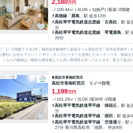
2,180
万円
- / 100.44㎡ / 4LDK＋S(納戸) /新築 /2階建
高徳線
「
屋島
」駅 徒歩13分
高松琴平電気鉄道志度線
「
古高松
」駅 徒
分
高松琴平電気鉄道志度線
「
琴電屋島
」駅 
20分
 ´ ▽ ` )／２階建て４SLDK！補助金対象物件☆新築オール電化住宅！見学会実施
い！／ IHクッキングヒーターを使用したキッチンです。動線を意識したデザインのシステムキッチン付きで作業能率が上がり
。こちらの建物は一般的な構造物よりも高い耐震性を誇っております。駅まで徒歩13
中古一戸建
高松市
香南町西庄
高松市香南町西庄 リノベ住宅
1,199
万円
- / 101.29㎡ / 3LDK /築30年 /2階建
高松琴平電気鉄道琴平線
「
挿頭丘
」駅 徒
分
高松琴平電気鉄道琴平線
「
畑田
」駅 徒歩4
高松琴平電気鉄道琴平線
「
空港通り
」駅 
27分 香川県高松市「池西」 停歩8分