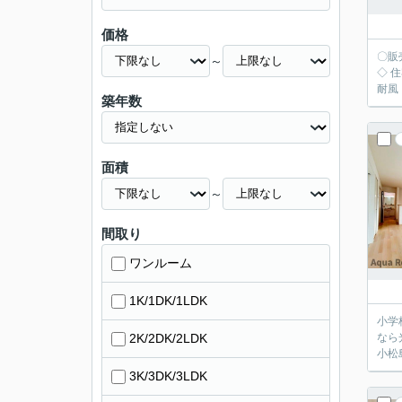
価格
〇販
～
◇ 
築年数
面積
～
間取り
ワンルーム
1K/1DK/1LDK
小学
2K/2DK/2LDK
なら
小松
3K/3DK/3LDK