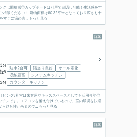
るリビングは開放感◎カップボードは引戸で目隠し可能！生活感をす
2平米となっており広さも十
すぐに温め直...
もっと見る
新築
3分
駐車2台可
陽当り良好
オール電化
徒歩
収納豊富
システムキッチン
3分
カウンターキッチン
な広々リビング♪和室は来客用やキッズスペースとしても活用可能◎
ら遮音性があるので...
もっと見る
新築