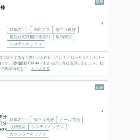
新築
号棟
駐車2台可
都市ガス
陽当り良好
建設住宅性能評価書付
収納豊富
システムキッチン
するなら弊社にお任せ下さい！／ ゆったりとしたオー
す。建物面積100.44㎡もあるので有効活用しましょう。動
動産情報をご...
もっと見る
新築
9分
駐車2台可
陽当り良好
オール電化
7分
収納豊富
システムキッチン
歩36
カウンターキッチン