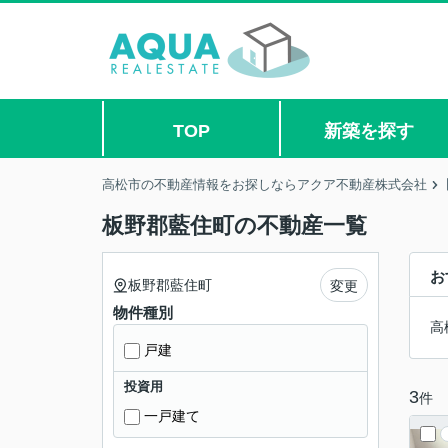
TOP
新築を探す
高松市の不動産情報をお探しならアクア不動産株式会社
板野郡藍住町の不動産一覧
お
板野郡藍住町
変更
物件種別
高
戸建
投資用
3
件
一戸建て