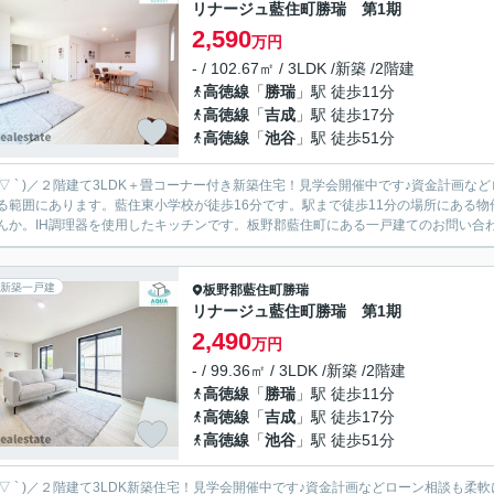
リナージュ藍住町勝瑞 第1期
2,590
万円
- / 102.67㎡ / 3LDK /新築 /2階建
高徳線
「
勝瑞
」駅 徒歩11分
高徳線
「
吉成
」駅 徒歩17分
高徳線
「
池谷
」駅 徒歩51分
 ´ ▽ ` )／２階建て3LDK＋畳コーナー付き新築住宅！見学会開催中です♪資金計画などローン
る範囲にあります。藍住東小学校が徒歩16分です。駅まで徒歩11分の場所にある
んか。IH調理器を使用したキッチンです。板野郡藍住町にある一戸建てのお問い合わせ
新築一戸建
板野郡藍住町
勝瑞
リナージュ藍住町勝瑞 第1期
2,490
万円
- / 99.36㎡ / 3LDK /新築 /2階建
高徳線
「
勝瑞
」駅 徒歩11分
高徳線
「
吉成
」駅 徒歩17分
高徳線
「
池谷
」駅 徒歩51分
´ ▽ ` )／２階建て3LDK新築住宅！見学会開催中です♪資金計画などローン相談も柔軟に対応させて頂きます！