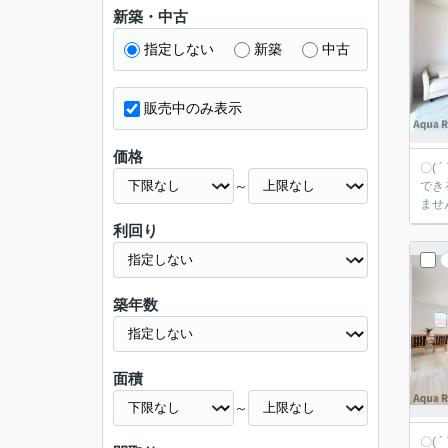
新築・中古
指定しない
新築
中古
販売中のみ表示
価格
〇(
～
でき
ませ
利回り
築年数
面積
～
〇( 