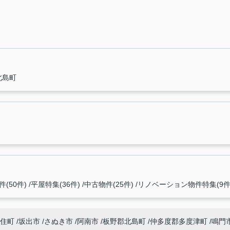
北島町
(50件)
平屋特集(36件)
中古物件(25件)
リノベーション物件特集(9件
住町
坂出市
さぬき市
阿南市
板野郡北島町
仲多度郡多度津町
鳴門