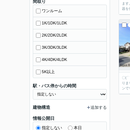
間取り
ます
器を
ワンルーム
1K/1DK/1LDK
2K/2DK/2LDK
3K/3DK/3LDK
4K/4DK/4LDK
5K以上
〇( 
りま
駅・バス停からの時間
ンで
建物構造
追加する
情報公開日
指定しない
本日