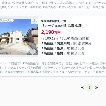
。藍住東小学校が徒歩16分です。駅まで徒歩11分の場所にある物件です。安全性の
使用したキッチンです。板野郡藍住町にある一戸建てのお問い合わせは、当社が承って
新築一戸建
板野郡藍住町
乙瀬
リナージュ藍住町乙瀬 01期
2,190
万円
- / 100.19㎡ / 3LDK /新築 /2階建
高徳線
「
阿波川端
」駅 徒歩26分
高徳線
「
板東
」駅 徒歩35分
高徳線
「
板野
」駅 徒歩36分
´ ▽ ` )／２階建て3LDK新築住宅！見学会開催中です♪資金計画などローン相談も柔軟に対応させて頂きます！ 
す。システムキッチン付きの物件でカラーリングも統一できるため見た目に一体感が
す。浴室乾燥機のあるお風呂場は洗濯物を干すときにも便利です。アクア不動産から新
1