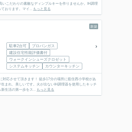
高いこだわりの素敵なディンプルキーを作りませんか。IH調理
おります。マイ...
もっと見る
新築
駐車2台可
プロパンガス
建設住宅性能評価書付
ウォークインシューズクロゼット
システムキッチン
カウンターキッチン
徒歩17分の場所に藍住西小学校があ
生まれ、美しいです。火が出ないIH調理器を使用したキッチ
生活の第一歩をス...
もっと見る