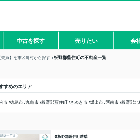
中古を探す
売りたい
会
板野郡藍住町の不動産一覧
【売買】を市区町村から探す
すすめのエリア
松市
/
徳島市
/
丸亀市
/
板野郡藍住町
/
さぬき市
/
坂出市
/
阿南市
/
板野郡北
新築一戸建
板野郡藍住町
勝瑞