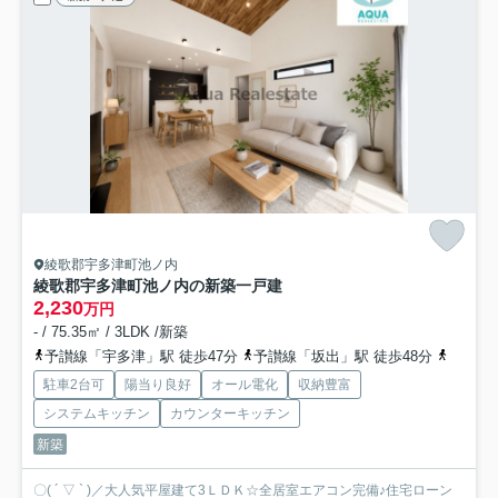
綾歌郡宇多津町池ノ内
綾歌郡宇多津町池ノ内の新築一戸建
2,230
万円
- / 75.35㎡ / 3LDK /新築
予讃線「宇多津」駅 徒歩47分
予讃線「坂出」駅 徒歩48分
予讃線
駐車2台可
陽当り良好
オール電化
収納豊富
システムキッチン
カウンターキッチン
新築
〇( ´ ▽ ` )／大人気平屋建て3ＬＤＫ☆全居室エアコン完備♪住宅ローン