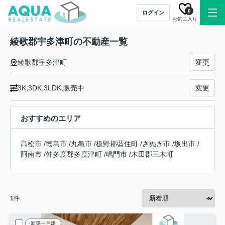
0
ログイン
お気に入り
綾歌郡宇多津町の不動産一覧
綾歌郡宇多津町
変更
3K,3DK,3LDK,販売中
変更
おすすめのエリア
高松市
/
徳島市
/
丸亀市
/
板野郡藍住町
/
さぬき市
/
坂出市
/
阿南市
/
仲多度郡多度津町
/
鳴門市
/
木田郡三木町
1
件
新築一戸建