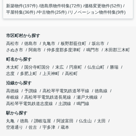
新築物件(197件)
徳島県物件特集(72件)
価格変更物件(52件)
平屋特集(36件)
中古物件(25件)
リノベーション物件特集(9件)
市区町村から探す
高松市
徳島市
丸亀市
板野郡藍住町
坂出市
さぬき市
阿南市
仲多度郡多度津町
鳴門市
木田郡三木町
町名から探す
木太町
国分寺町国分
末広
円座町
仏生山町
勝瑞
志度
多肥上町
上天神町
高松町
沿線から探す
高徳線
予讃線
高松琴平電気鉄道琴平線
徳島線
牟岐線
高松琴平電気鉄道長尾線
瀬戸大橋線
高松琴平電気鉄道志度線
土讃線
鳴門線
駅から探す
丸亀
徳島
讃岐塩屋
阿波富田
仏生山
太田
空港通り
佐古
宇多津
蔵本