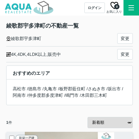
0
ログイン
お気に入り
綾歌郡宇多津町の不動産一覧
綾歌郡宇多津町
変更
4K,4DK,4LDK以上,販売中
変更
おすすめのエリア
高松市
/
徳島市
/
丸亀市
/
板野郡藍住町
/
さぬき市
/
坂出市
/
阿南市
/
仲多度郡多度津町
/
鳴門市
/
木田郡三木町
1
件
新築一戸建