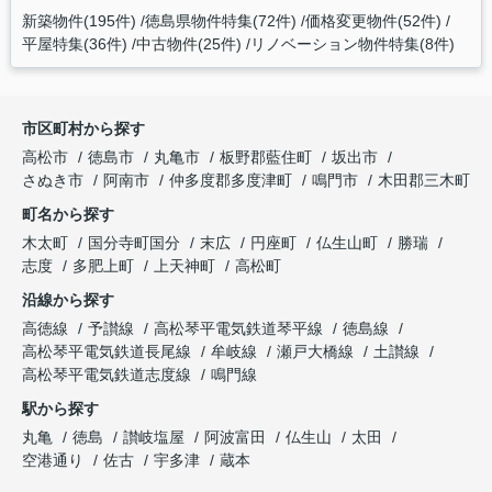
新築物件(195件)
徳島県物件特集(72件)
価格変更物件(52件)
平屋特集(36件)
中古物件(25件)
リノベーション物件特集(8件)
市区町村から探す
高松市
徳島市
丸亀市
板野郡藍住町
坂出市
さぬき市
阿南市
仲多度郡多度津町
鳴門市
木田郡三木町
町名から探す
木太町
国分寺町国分
末広
円座町
仏生山町
勝瑞
志度
多肥上町
上天神町
高松町
沿線から探す
高徳線
予讃線
高松琴平電気鉄道琴平線
徳島線
高松琴平電気鉄道長尾線
牟岐線
瀬戸大橋線
土讃線
高松琴平電気鉄道志度線
鳴門線
駅から探す
丸亀
徳島
讃岐塩屋
阿波富田
仏生山
太田
空港通り
佐古
宇多津
蔵本