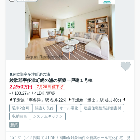
綾歌郡宇多津町網の浦
綾歌郡宇多津町網の浦の新築一戸建
１号棟
2,250
万円
7月28日 値下げ
- / 103.27㎡ / 4LDK /新築
予讃線「宇多津」駅 徒歩22分
予讃線「坂出」駅 徒歩40分
予讃線
駐車2台可
陽当り良好
オール電化
建設住宅性能評価書付
収納豊富
システムキッチン
新築
〇( ´ ▽ ` )／２階建て４LDK！補助金対象物件☆新築オール電化住宅！見