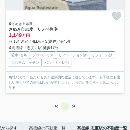
さぬき市志度
さぬき市志度 リノベ住宅
1,149
万円
- / 134.04㎡ / 4LDK＋S(納戸) /築45年
高徳線「志度」駅 徒歩17分
駐車2台可
プロパンガス
リノベーション済
リフォーム済
システムキッチン
バス・トイレ別
角地なので日当たりも良く健康的な生活に適しています。お子様にも優
しい平坦地での生活はいかがでしょうか。ものが多くサービス...
もっと
見る
1
駅から探す
高徳線の不動産一覧
高徳線 志度駅の不動産一覧