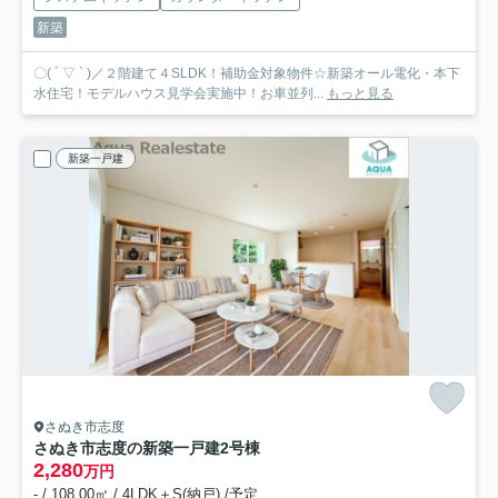
新築
〇( ´ ▽ ` )／２階建て４SLDK！補助金対象物件☆新築オール電化・本下
水住宅！モデルハウス見学会実施中！お車並列...
もっと見る
新築一戸建
さぬき市志度
さぬき市志度の新築一戸建
2号棟
2,280
万円
- / 108.00㎡ / 4LDK＋S(納戸) /予定