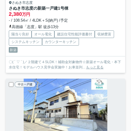
さぬき市志度
さぬき市志度の新築一戸建
1号棟
2,380
万円
- / 108.54㎡ / 4LDK＋S(納戸) /予定
高徳線「志度」駅 徒歩13分
陽当り良好
オール電化
建設住宅性能評価書付
収納豊富
システムキッチン
カウンターキッチン
新築
〇( ´ ▽ ` )／２階建て４SLDK！補助金対象物件☆新築オール電化・本下
水住宅！モデルハウス見学会実施中！お車並列...
もっと見る
中古一戸建