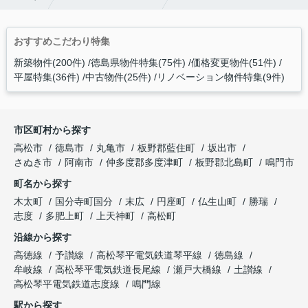
おすすめこだわり特集
新築物件(200件)
徳島県物件特集(75件)
価格変更物件(51件)
平屋特集(36件)
中古物件(25件)
リノベーション物件特集(9件)
市区町村から探す
高松市
徳島市
丸亀市
板野郡藍住町
坂出市
さぬき市
阿南市
仲多度郡多度津町
板野郡北島町
鳴門市
町名から探す
木太町
国分寺町国分
末広
円座町
仏生山町
勝瑞
志度
多肥上町
上天神町
高松町
沿線から探す
高徳線
予讃線
高松琴平電気鉄道琴平線
徳島線
牟岐線
高松琴平電気鉄道長尾線
瀬戸大橋線
土讃線
高松琴平電気鉄道志度線
鳴門線
駅から探す