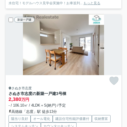
水住宅！モデルハウス見学会実施中！お車並列...
もっと見る
新築一戸建
さぬき市志度
さぬき市志度の新築一戸建
3号棟
2,380
万円
- / 106.10㎡ / 4LDK＋S(納戸) /予定
高徳線「志度」駅 徒歩13分
陽当り良好
オール電化
建設住宅性能評価書付
収納豊富
システムキッチン
カウンターキッチン