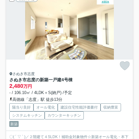
さぬき市志度
さぬき市志度の新築一戸建
4号棟
2,480
万円
- / 106.10㎡ / 4LDK＋S(納戸) /予定
高徳線「志度」駅 徒歩13分
陽当り良好
オール電化
建設住宅性能評価書付
収納豊富
システムキッチン
カウンターキッチン
新築
〇( ´ ▽ ` )／２階建て４SLDK！補助金対象物件☆新築オール電化・本下