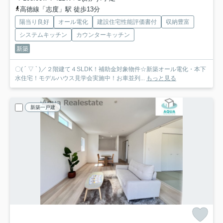
高徳線「志度」駅 徒歩13分
陽当り良好
オール電化
建設住宅性能評価書付
収納豊富
システムキッチン
カウンターキッチン
新築
〇( ´ ▽ ` )／２階建て４SLDK！補助金対象物件☆新築オール電化・本下
水住宅！モデルハウス見学会実施中！お車並列...
もっと見る
新築一戸建