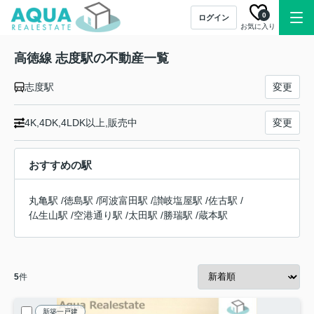
0
ログイン
お気に入り
高徳線 志度駅の不動産一覧
志度駅
変更
4K,4DK,4LDK以上,販売中
変更
おすすめの駅
丸亀駅
/
徳島駅
/
阿波富田駅
/
讃岐塩屋駅
/
佐古駅
/
仏生山駅
/
空港通り駅
/
太田駅
/
勝瑞駅
/
蔵本駅
5
件
新築一戸建