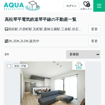
0
ログイン
お気に入り
高松琴平電気鉄道琴平線の不動産一覧
高松駅,片原町駅,瓦町駅,栗林公園駅,三条駅,伏石駅,太田駅,仏生山駅,空港通り駅,一宮駅,円座駅,岡本駅,挿頭丘駅,畑田駅,陶駅,綾川駅,滝宮駅,羽床駅,栗熊駅,岡田駅,羽間駅,榎井駅,琴平駅
変更
2K,2DK,2LDK,販売中
変更
2
件
新築一戸建