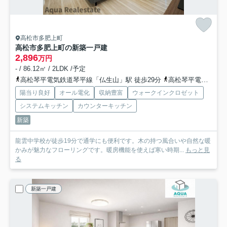
高松市多肥上町
高松市多肥上町の新築一戸建
2,896
万円
- / 86.12㎡ / 2LDK /予定
高松琴平電気鉄道琴平線「仏生山」駅 徒歩29分
高松琴平電気鉄道琴平線「太田」駅 徒歩30分
陽当り良好
オール電化
収納豊富
ウォークインクロゼット
システムキッチン
カウンターキッチン
新築
龍雲中学校が徒歩19分で通学にも便利です。木の持つ風合いや自然な暖
かみが魅力なフローリングです。暖房機能を使えば寒い時期...
もっと見
る
新築一戸建