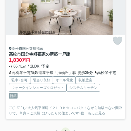
高松市国分寺町福家
高松市国分寺町福家の新築一戸建
1,830
万円
- / 65.41㎡ / 2LDK /予定
高松琴平電気鉄道琴平線「挿頭丘」駅 徒歩35分
高松琴平電気鉄道琴平線「畑田」駅 徒歩37分
駐車2台可
陽当り良好
オール電化
収納豊富
ウォークインシューズクロゼット
システムキッチン
新築
〇( ´ ▽ ` )／大人気平屋建て２ＬＤＫ☆コンパクトながら無駄のない間取
りで、単身～ご夫婦にぴったりの住まいです♪住...
もっと見る