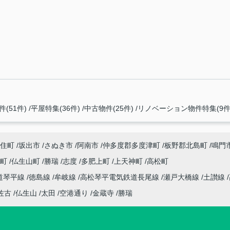
(51件)
平屋特集(36件)
中古物件(25件)
リノベーション物件特集(9件
住町
坂出市
さぬき市
阿南市
仲多度郡多度津町
板野郡北島町
鳴門
座町
仏生山町
勝瑞
志度
多肥上町
上天神町
高松町
道琴平線
徳島線
牟岐線
高松琴平電気鉄道長尾線
瀬戸大橋線
土讃線
佐古
仏生山
太田
空港通り
金蔵寺
勝瑞