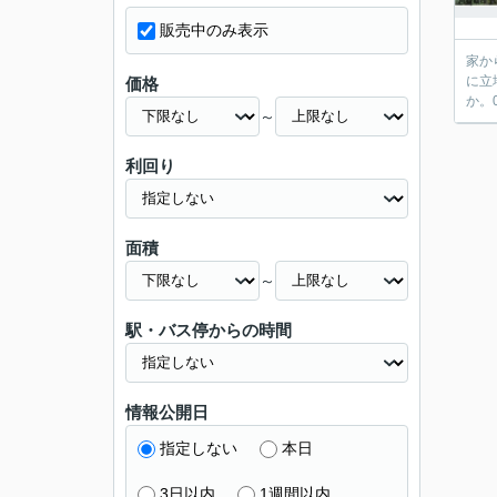
販売中のみ表示
家か
に立
価格
か。0
～
利回り
面積
～
駅・バス停からの時間
情報公開日
指定しない
本日
3日以内
1週間以内