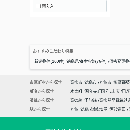
南向き
おすすめこだわり特集
新築物件(200件)
徳島県物件特集(75件)
価格変更物件
市区町村から探す
高松市
徳島市
丸亀市
板野郡藍
町名から探す
木太町
国分寺町国分
末広
円
沿線から探す
高徳線
予讃線
高松琴平電気鉄
駅から探す
丸亀
徳島
讃岐塩屋
阿波富田