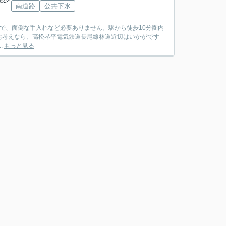
南道路
公共下水
で、面倒な手入れなど必要ありません。駅から徒歩10分圏内
お考えなら、高松琴平電気鉄道長尾線林道近辺はいかがです
..
もっと見る