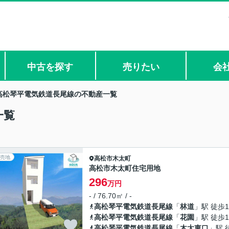
中古を探す
売りたい
会
高松琴平電気鉄道長尾線の不動産一覧
一覧
売地
高松市
木太町
高松市木太町住宅用地
296
万円
- / 76.70㎡ / -
高松琴平電気鉄道長尾線
「
林道
」駅 徒歩1
高松琴平電気鉄道長尾線
「
花園
」駅 徒歩1
高松琴平電気鉄道長尾線
「
木太東口
」駅 