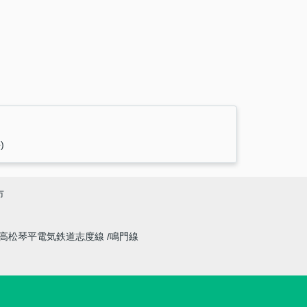
)
市
高松琴平電気鉄道志度線
鳴門線