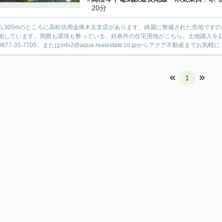
20分
ら305mのところに高松信用金庫木太支店があります。綺麗に整備された売地ですの
地しています。周囲も環境も整っている、好条件の住宅用地がこちら。土地購入を
877-35-7705、またはinfo2@aqua-realestate.co.jpからアクア不動産までお気軽に.
1