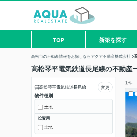
TOP
新築を探す
高松市の不動産情報をお探しならアクア不動産株式会社
高松琴平電気鉄道長尾線の不動産
1
件
高松琴平電気鉄道長尾線
変更
物件種別
土地
投資用
土地