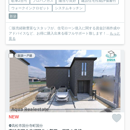
駐車2台可
プロパンガス
陽当り良好
建設住宅性能評価書付
ウォークインクロゼット
システムキッチン
新築
〇販売経験豊富なスタッフが、住宅ローン借入に関する資金計画作成や
アドバイスなど、お得に購入出来る様フルサポート致します！...
もっと
見る
新築一戸建
NEW
高松市国分寺町国分