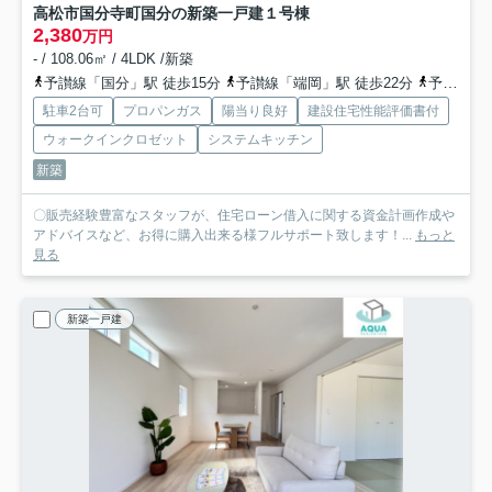
高松市国分寺町国分の新築一戸建
１号棟
2,380
万円
- / 108.06㎡ / 4LDK /新築
予讃線「国分」駅 徒歩15分
予讃線「端岡」駅 徒歩22分
予讃線「讃岐府中」駅 徒歩42分
駐車2台可
プロパンガス
陽当り良好
建設住宅性能評価書付
ウォークインクロゼット
システムキッチン
新築
〇販売経験豊富なスタッフが、住宅ローン借入に関する資金計画作成や
アドバイスなど、お得に購入出来る様フルサポート致します！...
もっと
見る
新築一戸建