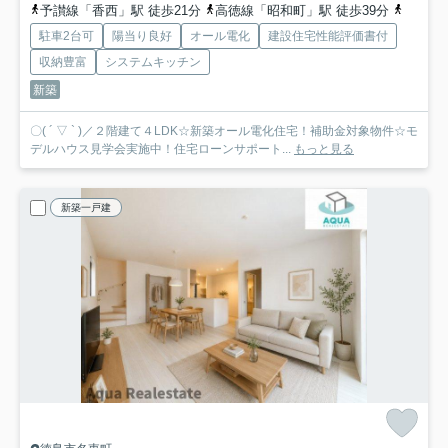
予讃線「香西」駅 徒歩21分
高徳線「昭和町」駅 徒歩39分
予讃線
駐車2台可
陽当り良好
オール電化
建設住宅性能評価書付
収納豊富
システムキッチン
新築
〇( ´ ▽ ` )／２階建て４LDK☆新築オール電化住宅！補助金対象物件☆モ
デルハウス見学会実施中！住宅ローンサポート...
もっと見る
新築一戸建