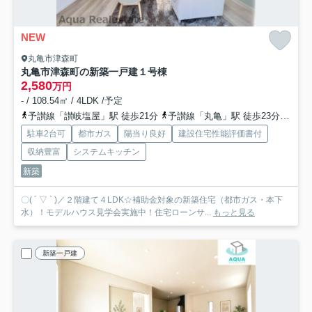
NEW
丸亀市津森町
丸亀市津森町の新築一戸建
１号棟
2,580
万円
- / 108.54㎡ / 4LDK /予定
予讃線「讃岐塩屋」駅 徒歩21分
予讃線「丸亀」駅 徒歩23分
予讃
駐車2台可
都市ガス
陽当り良好
建設住宅性能評価書付
収納豊富
システムキッチン
新築
〇( ´ ▽ ` )／２階建て４LDK☆補助金対象の新築住宅（都市ガス・本下
水）！モデルハウス見学会実施中！住宅ローンサ...
もっと見る
新築一戸建