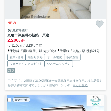
NEW
丸亀市津森町
丸亀市津森町の新築一戸建
2,200
万円
- / 91.08㎡ / 3LDK /予定
予讃線「讃岐塩屋」駅 徒歩20分
予讃線「丸亀」駅 徒歩21分
予讃
駐車2台可
陽当り良好
オール電化
収納豊富
ウォークインクロゼット
システムキッチン
新築
〇( ´ ▽ ` )／２階建て3LDK新築オール電化住宅☆注文住宅の様な品質を
お手頃価格で如何でしょうか？住宅ローンサポ...
もっと見る
新築一戸建