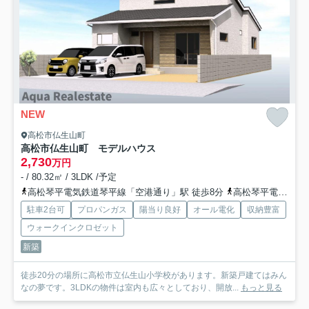
NEW
高松市仏生山町
高松市仏生山町 モデルハウス
2,730
万円
- / 80.32㎡ / 3LDK /予定
高松琴平電気鉄道琴平線「空港通り」駅 徒歩8分
高松琴平電気鉄道琴平線「一宮」駅 徒歩18分
駐車2台可
プロパンガス
陽当り良好
オール電化
収納豊富
ウォークインクロゼット
新築
徒歩20分の場所に高松市立仏生山小学校があります。新築戸建てはみん
なの夢です。3LDKの物件は室内も広々としており、開放...
もっと見る