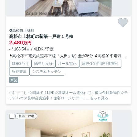
高松市上林町
高松市上林町の新築一戸建
１号棟
2,480
万円
- / 108.54㎡ / 4LDK /予定
高松琴平電気鉄道琴平線「太田」駅 徒歩36分
高松琴平電気鉄道琴平線「仏生山」駅 徒歩38分
駐車2台可
陽当り良好
オール電化
建設住宅性能評価書付
収納豊富
システムキッチン
新築
〇( ´ ▽ ` )／２階建て４LDK☆新築オール電化住宅！補助金対象物件☆モ
デルハウス見学会実施中！住宅ローンサポート...
もっと見る
新築一戸建