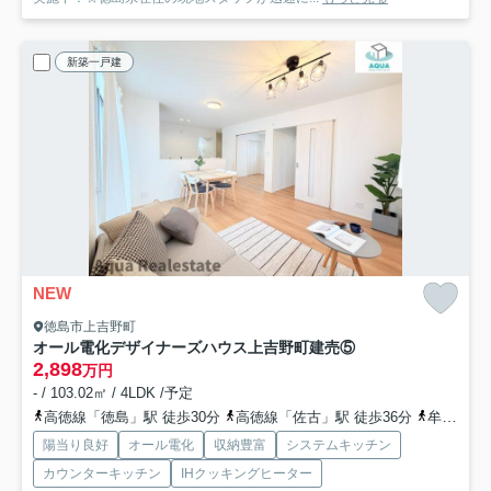
新築一戸建
NEW
徳島市上吉野町
オール電化デザイナーズハウス上吉野町建売⑤
2,898
万円
- / 103.02㎡ / 4LDK /予定
高徳線「徳島」駅 徒歩30分
高徳線「佐古」駅 徒歩36分
牟岐線「阿波富田」駅 徒歩36分
陽当り良好
オール電化
収納豊富
システムキッチン
カウンターキッチン
IHクッキングヒーター