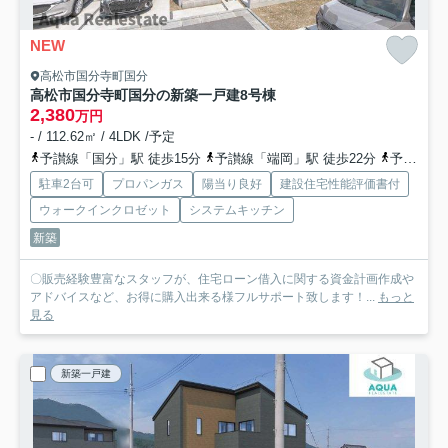
NEW
高松市国分寺町国分
高松市国分寺町国分の新築一戸建
8号棟
2,380
万円
- / 112.62㎡ / 4LDK /予定
予讃線「国分」駅 徒歩15分
予讃線「端岡」駅 徒歩22分
予讃線「讃岐府中」駅 徒歩42分
駐車2台可
プロパンガス
陽当り良好
建設住宅性能評価書付
ウォークインクロゼット
システムキッチン
新築
〇販売経験豊富なスタッフが、住宅ローン借入に関する資金計画作成や
アドバイスなど、お得に購入出来る様フルサポート致します！...
もっと
見る
新築一戸建