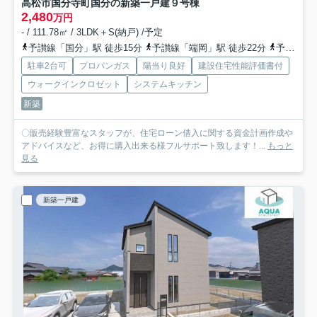
高松市国分寺町国分の新築一戸建
９号棟
2,480
万円
- / 111.78㎡ / 3LDK＋S(納戸) /予定
予讃線「国分」駅 徒歩15分
予讃線「端岡」駅 徒歩22分
予讃線「讃岐府中」駅 徒歩42分
駐車2台可
プロパンガス
陽当り良好
建設住宅性能評価書付
ウォークインクロゼット
システムキッチン
新築
〇販売経験豊富なスタッフが、住宅ローン借入に関する資金計画作成や
アドバイスなど、お得に購入出来る様フルサポート致します！...
もっと
見る
新築一戸建