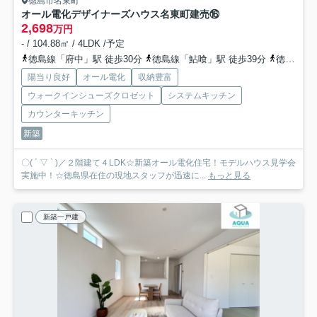
徳島市名東町
オール電化デザイナーズハウス名東町建売⑯
2,698
万円
- / 104.88㎡ / 4LDK /予定
徳島線「府中」駅 徒歩30分
徳島線「鮎喰」駅 徒歩39分
徳島線「蔵本」駅 徒歩44分
陽当り良好
オール電化
収納豊富
ウォークインシューズクロゼット
システムキッチン
カウンターキッチン
新築
〇( ´ ▽ ` )／２階建て４LDK☆新築オール電化住宅！モデルハウス見学会
実施中！☆徳島県在住の現地スタッフが迅速に...
もっと見る
新築一戸建