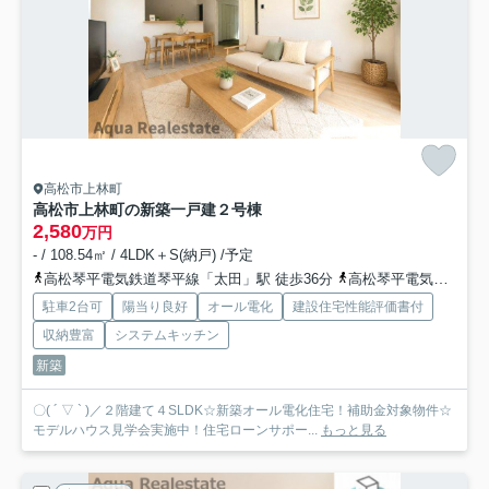
高松市上林町
高松市上林町の新築一戸建
２号棟
2,580
万円
- / 108.54㎡ / 4LDK＋S(納戸) /予定
高松琴平電気鉄道琴平線「太田」駅 徒歩36分
高松琴平電気鉄道琴平線「仏生山」駅 徒歩38分
駐車2台可
陽当り良好
オール電化
建設住宅性能評価書付
収納豊富
システムキッチン
新築
〇( ´ ▽ ` )／２階建て４SLDK☆新築オール電化住宅！補助金対象物件☆
モデルハウス見学会実施中！住宅ローンサポー...
もっと見る