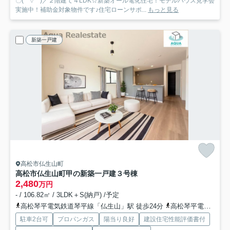
〇( ´ ▽ ` )／２階建て４LDK☆新築オール電化住宅！モデルハウス見学会
実施中！補助金対象物件です♪住宅ローンサポ...
もっと見る
新築一戸建
高松市仏生山町
高松市仏生山町甲の新築一戸建
３号棟
2,480
万円
- / 106.82㎡ / 3LDK＋S(納戸) /予定
高松琴平電気鉄道琴平線「仏生山」駅 徒歩24分
高松琴平電気鉄道琴平線「空港通り」駅 徒歩34分
駐車2台可
プロパンガス
陽当り良好
建設住宅性能評価書付