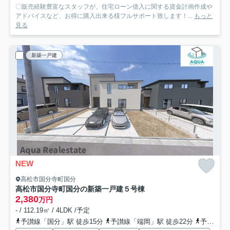
〇販売経験豊富なスタッフが、住宅ローン借入に関する資金計画作成や
アドバイスなど、お得に購入出来る様フルサポート致します！...
もっと
見る
新築一戸建
NEW
高松市国分寺町国分
高松市国分寺町国分の新築一戸建
５号棟
2,380
万円
- / 112.19㎡ / 4LDK /予定
予讃線「国分」駅 徒歩15分
予讃線「端岡」駅 徒歩22分
予讃線「讃岐府中」駅 徒歩42分