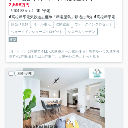
2,598
万円
- / 104.88㎡ / 4LDK /予定
高松琴平電気鉄道志度線「琴電屋島」駅 徒歩8分
高松琴平電気鉄道志度線「潟元」駅 徒歩8分
陽当り良好
オール電化
収納豊富
ウォークインクロゼット
ウォークインシューズクロゼット
システムキッチン
新築
〇( ´ ▽ ` )／２階建て４LDKの新築オール電化住宅！モデルハウス見学可
能です♪駐車場３台以上駐車可、太陽光システ...
もっと見る
新築一戸建