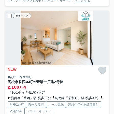
デルハウス見学会実施中！住宅ローンサポート...
もっと見る
新築一戸建
NEW
高松市香西本町
高松市香西本町の新築一戸建
2号棟
2,180
万円
- / 100.44㎡ / 4LDK /予定
予讃線「香西」駅 徒歩21分
高徳線「昭和町」駅 徒歩39分
予讃線
駐車2台可
陽当り良好
オール電化
建設住宅性能評価書付
収納豊富
システムキッチン