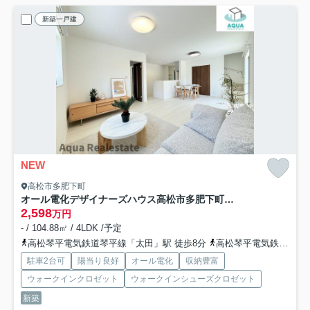
新築一戸建
NEW
高松市多肥下町
オール電化デザイナーズハウス高松市多肥下町建売②
2,598
万円
- / 104.88㎡ / 4LDK /予定
高松琴平電気鉄道琴平線「太田」駅 徒歩8分
高松琴平電気鉄道琴平線「伏石」駅 徒歩21分
駐車2台可
陽当り良好
オール電化
収納豊富
ウォークインクロゼット
ウォークインシューズクロゼット
新築