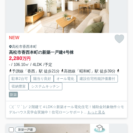
NEW
高松市香西本町
高松市香西本町の新築一戸建
4号棟
2,280
万円
- / 106.10㎡ / 4LDK /予定
予讃線「香西」駅 徒歩21分
高徳線「昭和町」駅 徒歩39分
予讃線
駐車2台可
陽当り良好
オール電化
建設住宅性能評価書付
収納豊富
システムキッチン
新築
〇( ´ ▽ ` )／２階建て４LDK☆新築オール電化住宅！補助金対象物件☆モ
デルハウス見学会実施中！住宅ローンサポート...
もっと見る
新築一戸建