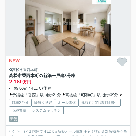
NEW
高松市香西本町
高松市香西本町の新築一戸建
3号棟
2,180
万円
- / 99.63㎡ / 4LDK /予定
予讃線「香西」駅 徒歩21分
高徳線「昭和町」駅 徒歩39分
予讃線
駐車2台可
陽当り良好
オール電化
建設住宅性能評価書付
収納豊富
システムキッチン
新築
〇( ´ ▽ ` )／２階建て４LDK☆新築オール電化住宅！補助金対象物件☆モ