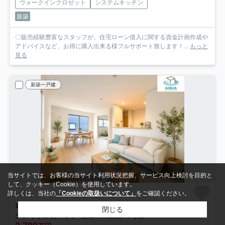
ウォークインクロゼット
システムキッチン
新築
〇販売経験豊富なスタッフが、住宅ローン借入に関する資金計画作成や
アドバイスなど、お得に購入出来る様フルサポート致します！...
もっと
見る
新築一戸建
当サイトでは、お客様の当サイト利用状況把握、サービス向上検討を目的と
して、クッキー（Cookie）を使用しています。
詳しくは、当社の
「Cookieの取扱いについて」
をご確認ください。
徳島市末広
閉じる
クレイドルガーデン 徳島市末広第4
3号棟