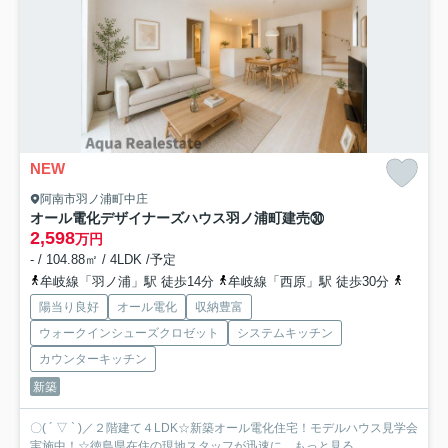
NEW
阿南市羽ノ浦町中庄
オール電化デザイナーズハウス羽ノ浦町建売㉚
2,598
万円
- / 104.88㎡ / 4LDK /予定
牟岐線「羽ノ浦」駅 徒歩14分
牟岐線「西原」駅 徒歩30分
牟岐線
陽当り良好
オール電化
収納豊富
ウォークインシューズクロゼット
システムキッチン
カウンターキッチン
新築
〇( ´ ▽ ` )／２階建て４LDK☆新築オール電化住宅！モデルハウス見学会
実施中！☆徳島県在住の現地スタッフが迅速に...
もっと見る