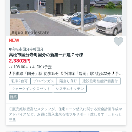
NEW
高松市国分寺町国分
高松市国分寺町国分の新築一戸建
７号棟
2,380
万円
- / 108.06㎡ / 4LDK /予定
予讃線「国分」駅 徒歩15分
予讃線「端岡」駅 徒歩22分
予讃線「讃岐府中」駅 徒歩42分
駐車2台可
プロパンガス
陽当り良好
建設住宅性能評価書付
ウォークインクロゼット
システムキッチン
新築
〇販売経験豊富なスタッフが、住宅ローン借入に関する資金計画作成や
アドバイスなど、お得に購入出来る様フルサポート致します！...
もっと
見る