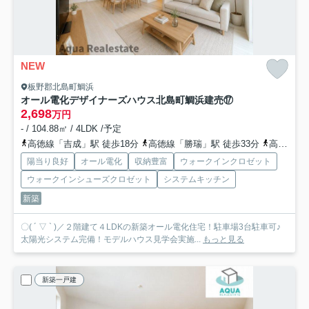
NEW
板野郡北島町鯛浜
オール電化デザイナーズハウス北島町鯛浜建売⑰
2,698
万円
- / 104.88㎡ / 4LDK /予定
高徳線「吉成」駅 徒歩18分
高徳線「勝瑞」駅 徒歩33分
高徳線「佐古」駅 徒歩69分
陽当り良好
オール電化
収納豊富
ウォークインクロゼット
ウォークインシューズクロゼット
システムキッチン
新築
〇( ´ ▽ ` )／２階建て４LDKの新築オール電化住宅！駐車場3台駐車可♪
太陽光システム完備！モデルハウス見学会実施...
もっと見る
新築一戸建