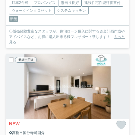
駐車2台可
プロパンガス
陽当り良好
建設住宅性能評価書付
ウォークインクロゼット
システムキッチン
新築
〇販売経験豊富なスタッフが、住宅ローン借入に関する資金計画作成や
アドバイスなど、お得に購入出来る様フルサポート致します！...
もっと
見る
新築一戸建
NEW
高松市国分寺町国分