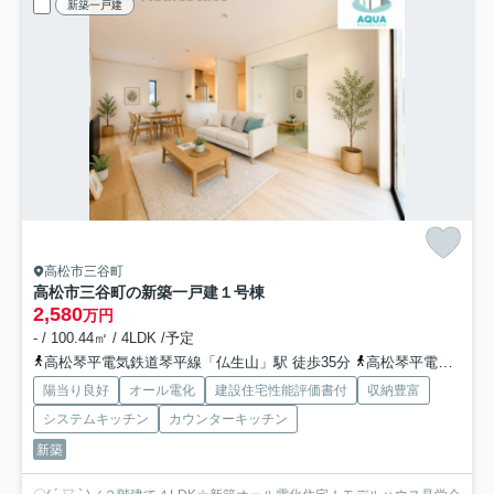
新築一戸建
高松市三谷町
高松市三谷町の新築一戸建
１号棟
2,580
万円
- / 100.44㎡ / 4LDK /予定
高松琴平電気鉄道琴平線「仏生山」駅 徒歩35分
高松琴平電気鉄道琴平線「太田」駅 徒歩42分
陽当り良好
オール電化
建設住宅性能評価書付
収納豊富
システムキッチン
カウンターキッチン
新築