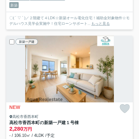
新築
〇( ´ ▽ ` )／２階建て４LDK☆新築オール電化住宅！補助金対象物件☆モ
デルハウス見学会実施中！住宅ローンサポート...
もっと見る
新築一戸建
NEW
高松市香西本町
高松市香西本町の新築一戸建
１号棟
2,280
万円
- / 106.10㎡ / 4LDK /予定