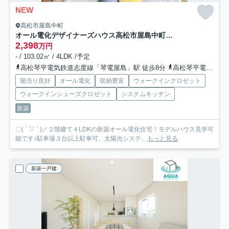
NEW
高松市屋島中町
オール電化デザイナーズハウス高松市屋島中町建売①
2,398
万円
- / 103.02㎡ / 4LDK /予定
高松琴平電気鉄道志度線「琴電屋島」駅 徒歩8分
高松琴平電気鉄道志度線「潟元」駅 徒歩8分
陽当り良好
オール電化
収納豊富
ウォークインクロゼット
ウォークインシューズクロゼット
システムキッチン
新築
〇( ´ ▽ ` )／２階建て４LDKの新築オール電化住宅！モデルハウス見学可
能です♪駐車場３台以上駐車可、太陽光システ...
もっと見る
新築一戸建