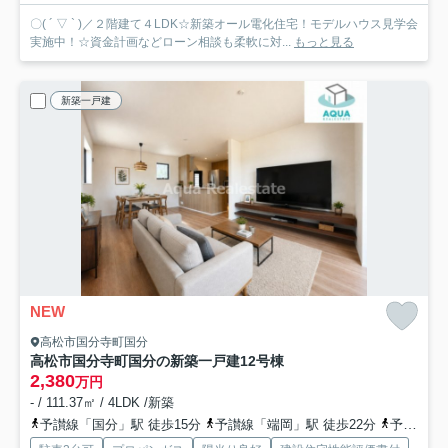
〇( ´ ▽ ` )／２階建て４LDK☆新築オール電化住宅！モデルハウス見学会
実施中！☆資金計画などローン相談も柔軟に対...
もっと見る
新築一戸建
NEW
高松市国分寺町国分
高松市国分寺町国分の新築一戸建
12号棟
2,380
万円
- / 111.37㎡ / 4LDK /新築
予讃線「国分」駅 徒歩15分
予讃線「端岡」駅 徒歩22分
予讃線「讃岐府中」駅 徒歩42分