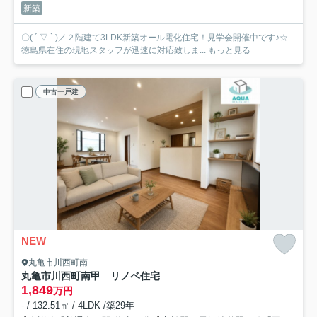
新築
〇( ´ ▽ ` )／２階建て3LDK新築オール電化住宅！見学会開催中です♪☆
徳島県在住の現地スタッフが迅速に対応致しま...
もっと見る
中古一戸建
NEW
丸亀市川西町南
丸亀市川西町南甲 リノベ住宅
1,849
万円
- / 132.51㎡ / 4LDK /築29年