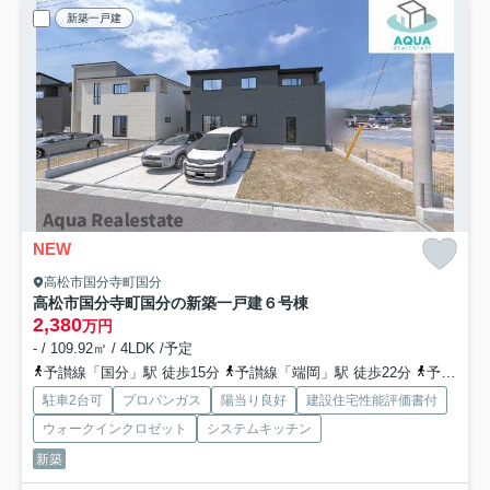
新築一戸建
NEW
高松市国分寺町国分
高松市国分寺町国分の新築一戸建
６号棟
2,380
万円
- / 109.92㎡ / 4LDK /予定
予讃線「国分」駅 徒歩15分
予讃線「端岡」駅 徒歩22分
予讃線「讃岐府中」駅 徒歩42分
駐車2台可
プロパンガス
陽当り良好
建設住宅性能評価書付
ウォークインクロゼット
システムキッチン
新築