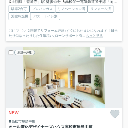
土讃線「善通寺」駅 徒歩63分
高松琴平電気鉄道琴平線「岡田」駅 徒歩75分
駐車2台可
プロパンガス
リノベーション済
リフォーム済
浴室乾燥機
バス・トイレ別
〇( ´ ▽ ` )／２階建てリフォーム戸建♪すぐにお住まいになれます！日当
たり◎ゆったりした住環境♪＼ローンサポート有...
もっと見る
新築一戸建
NEW
高松市屋島中町
オール電化デザイナーズハウス高松市屋島中町建売②