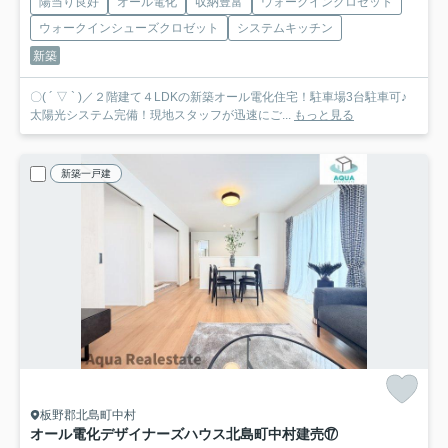
陽当り良好
オール電化
収納豊富
ウォークインクロゼット
ウォークインシューズクロゼット
システムキッチン
新築
〇( ´ ▽ ` )／２階建て４LDKの新築オール電化住宅！駐車場3台駐車可♪
太陽光システム完備！現地スタッフが迅速にご...
もっと見る
新築一戸建
板野郡北島町中村
オール電化デザイナーズハウス北島町中村建売⑰