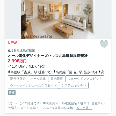
NEW
板野郡北島町鯛浜
オール電化デザイナーズハウス北島町鯛浜建売⑯
2,998
万円
- / 104.88㎡ / 4LDK /予定
高徳線「吉成」駅 徒歩18分
高徳線「勝瑞」駅 徒歩33分
高徳線「佐古」駅 徒歩69分
陽当り良好
オール電化
収納豊富
ウォークインクロゼット
ウォークインシューズクロゼット
システムキッチン
新築
〇( ´ ▽ ` )／２階建て４LDKの新築オール電化住宅！駐車場3台駐車可♪
太陽光システム完備！モデルハウス見学会実施...
もっと見る