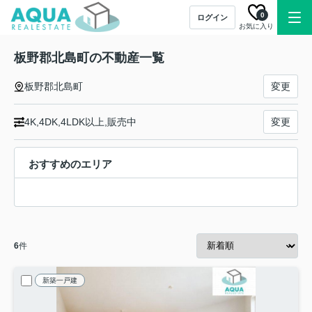
0
ログイン
お気に入り
板野郡北島町の不動産一覧
板野郡北島町
変更
4K,4DK,4LDK以上,販売中
変更
おすすめのエリア
6
件
新築一戸建