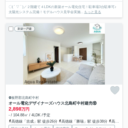
〇( ´ ▽ ` )／２階建て４LDKの新築オール電化住宅！駐車場3台駐車可♪
太陽光システム完備！モデルハウス見学会実施...
もっと見る
新築一戸建
板野郡北島町中村
オール電化デザイナーズハウス北島町中村建売⑱
2,898
万円
- / 104.88㎡ / 4LDK /予定
高徳線「吉成」駅 徒歩26分
高徳線「勝瑞」駅 徒歩38分
高徳線「池谷」駅 徒歩56分