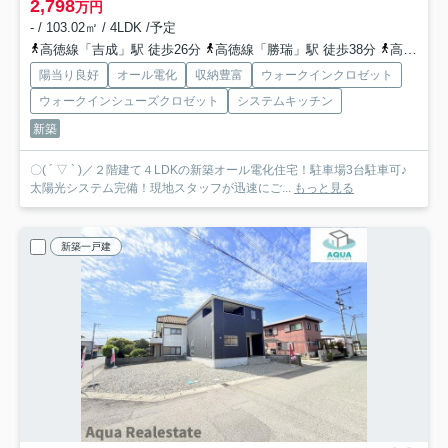
2,798
万円
- / 103.02㎡ / 4LDK /予定
高徳線「吉成」駅 徒歩26分
高徳線「勝瑞」駅 徒歩38分
高徳線「池谷」駅 徒歩56分
陽当り良好
オール電化
収納豊富
ウォークインクロゼット
ウォークインシューズクロゼット
システムキッチン
新築
〇( ´ ▽ ` )／２階建て４LDKの新築オール電化住宅！駐車場3台駐車可♪
太陽光システム完備！現地スタッフが迅速にご...
もっと見る
新築一戸建