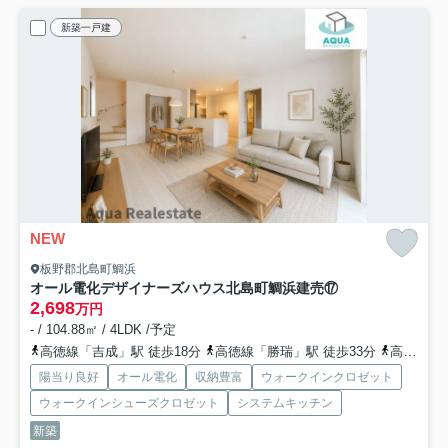
新築一戸建
NEW
板野郡北島町鯛浜
オール電化デザイナーズハウス北島町鯛浜建売⑰
2,698
万円
- / 104.88㎡ / 4LDK /予定
高徳線「吉成」駅 徒歩18分
高徳線「勝瑞」駅 徒歩33分
高徳線「佐古」駅 徒歩69分
陽当り良好
オール電化
収納豊富
ウォークインクロゼット
ウォークインシューズクロゼット
システムキッチン
新築