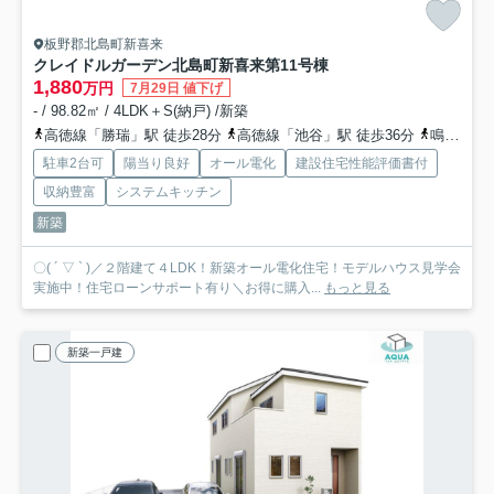
板野郡北島町新喜来
クレイドルガーデン北島町新喜来第1
1号棟
1,880
万円
7月29日 値下げ
- / 98.82㎡ / 4LDK＋S(納戸) /新築
高徳線「勝瑞」駅 徒歩28分
高徳線「池谷」駅 徒歩36分
鳴門線「阿波大谷」駅 徒歩37分
駐車2台可
陽当り良好
オール電化
建設住宅性能評価書付
収納豊富
システムキッチン
新築
〇( ´ ▽ ` )／２階建て４LDK！新築オール電化住宅！モデルハウス見学会
実施中！住宅ローンサポート有り＼お得に購入...
もっと見る
新築一戸建