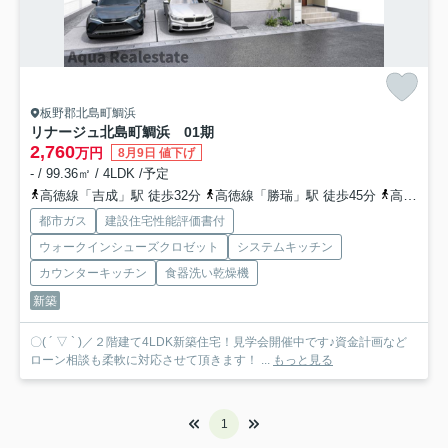
板野郡北島町鯛浜
リナージュ北島町鯛浜 01期
2,760
万円
8月9日 値下げ
- / 99.36㎡ / 4LDK /予定
高徳線「吉成」駅 徒歩32分
高徳線「勝瑞」駅 徒歩45分
高徳線「佐古」駅 徒歩63分
都市ガス
建設住宅性能評価書付
ウォークインシューズクロゼット
システムキッチン
カウンターキッチン
食器洗い乾燥機
新築
〇( ´ ▽ ` )／２階建て4LDK新築住宅！見学会開催中です♪資金計画など
ローン相談も柔軟に対応させて頂きます！ ...
もっと見る
1