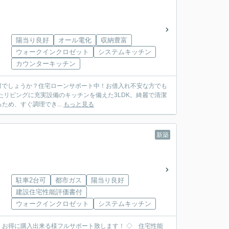
陽当り良好
オール電化
収納豊富
ウォークインクロゼット
システムキッチン
カウンターキッチン
格で如何でしょうか？住宅ローンサポート中！お借入れ不安な方でも
め、すぐ調理でき...
もっと見る
新築
駐車2台可
都市ガス
陽当り良好
建設住宅性能評価書付
ウォークインクロゼット
システムキッチン
入出来る様フルサポート致します！ ◇ 住宅性能