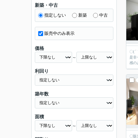
新築・中古
指定しない
新築
中古
販売中のみ表示
価格
〇(
～
是非一度ご相談下さい！ 食器
感の
利回り
築年数
面積
～
〇販