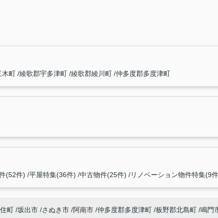
三木町
綾歌郡宇多津町
綾歌郡綾川町
仲多度郡多度津町
(52件)
平屋特集(36件)
中古物件(25件)
リノベーション物件特集(9件
住町
坂出市
さぬき市
阿南市
仲多度郡多度津町
板野郡北島町
鳴門