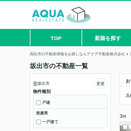
TOP
新築を探す
高松市の不動産情報をお探しならアクア不動産株式会社
坂出市の不動産一覧
お
坂出市
変更
物件種別
高
戸建
投資用
3
件
一戸建て