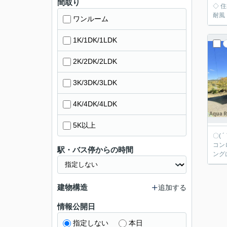
間取り
◇ 
ワンルーム
1K/1DK/1LDK
2K/2DK/2LDK
3K/3DK/3LDK
4K/4DK/4LDK
5K以上
〇(
コン
駅・バス停からの時間
ング
建物構造
追加する
情報公開日
指定しない
本日