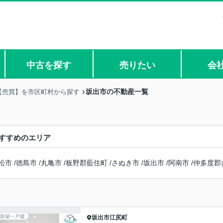
中古を探す
売りたい
会
坂出市の不動産一覧
【売買】を市区町村から探す
すすめのエリア
松市
/
徳島市
/
丸亀市
/
板野郡藍住町
/
さぬき市
/
坂出市
/
阿南市
/
仲多度郡
新築一戸建
坂出市
江尻町