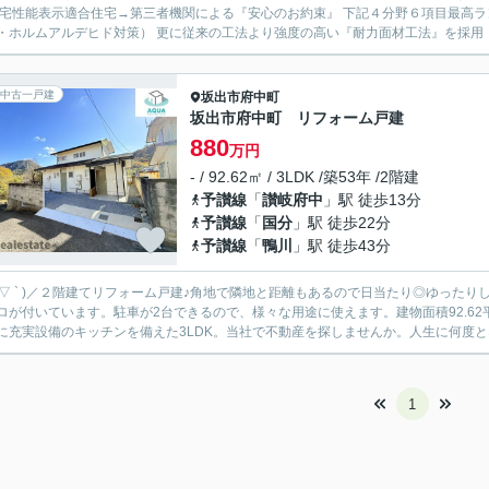
住宅性能表示適合住宅→第三者機関による『安心のお約束』 下記４分野６項目最高ラ
中古一戸建
坂出市
府中町
坂出市府中町 リフォーム戸建
880
万円
- / 92.62㎡ / 3LDK /築53年 /2階建
予讃線
「
讃岐府中
」駅 徒歩13分
予讃線
「
国分
」駅 徒歩22分
予讃線
「
鴨川
」駅 徒歩43分
 ´ ▽ ` )／２階建てリフォーム戸建♪角地で隣地と距離もあるので日当たり◎ゆったり
ロが付いています。駐車が2台できるので、様々な用途に使えます。建物面積92.6
に充実設備のキッチンを備えた3LDK。当社で不動産を探しませんか。人生に何度とな
1