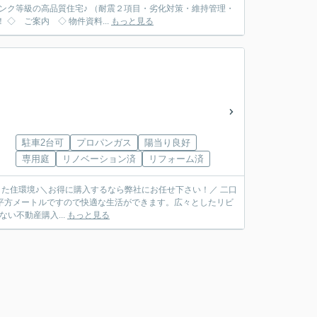
ンク等級の高品質住宅♪ （耐震２項目・劣化対策・維持管理・
耐風・ホルムアルデヒド対策） 更に従来の工法より強度の高い『耐力面材工法』を採用！ ◇ ご案内 ◇ 物件資料...
もっと見る
駐車2台可
プロパンガス
陽当り良好
専用庭
リノベーション済
リフォーム済
した住環境♪＼お得に購入するなら弊社にお任せ下さい！／ 二口
2平方メートルですので快適な生活ができます。広々としたリビ
い不動産購入...
もっと見る