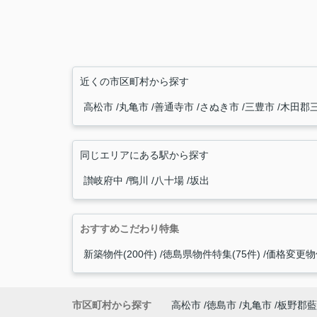
近くの市区町村から探す
高松市
丸亀市
善通寺市
さぬき市
三豊市
木田郡
同じエリアにある駅から探す
讃岐府中
鴨川
八十場
坂出
おすすめこだわり特集
新築物件(200件)
徳島県物件特集(75件)
価格変更物件
市区町村から探す
高松市
徳島市
丸亀市
板野郡藍