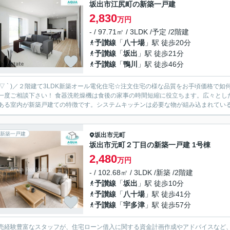
坂出市江尻町の新築一戸建
2,830
万円
- / 97.71㎡ / 3LDK /予定 /2階建
予讃線
「
八十場
」駅 徒歩20分
予讃線
「
坂出
」駅 徒歩21分
予讃線
「
鴨川
」駅 徒歩46分
 ´ ▽ ` )／２階建て3LDK新築オール電化住宅☆注文住宅の様な品質をお手頃価
洗乾燥機は食後の家事の時間短縮に役立ちます。広々としたリビングに充実設備のキッチンを備えた3LDK。綺麗で清潔
ある室内が新築戸建ての特徴です。システムキッチンは必要な物が組み込まれているた
新築一戸建
坂出市
元町
坂出市元町２丁目の新築一戸建 1号棟
2,480
万円
- / 102.68㎡ / 3LDK /新築 /2階建
予讃線
「
坂出
」駅 徒歩10分
予讃線
「
八十場
」駅 徒歩41分
予讃線
「
宇多津
」駅 徒歩57分
売経験豊富なスタッフが、住宅ローン借入に関する資金計画作成やアドバイスなど、お得に購