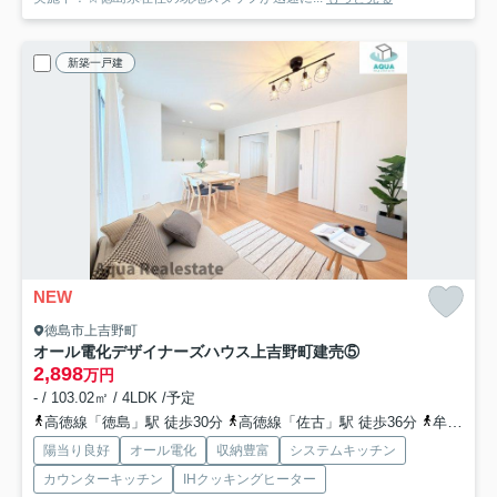
新築一戸建
NEW
徳島市上吉野町
オール電化デザイナーズハウス上吉野町建売⑤
2,898
万円
- / 103.02㎡ / 4LDK /予定
高徳線「徳島」駅 徒歩30分
高徳線「佐古」駅 徒歩36分
牟岐線「阿波富田」駅 徒歩36分
陽当り良好
オール電化
収納豊富
システムキッチン
カウンターキッチン
IHクッキングヒーター