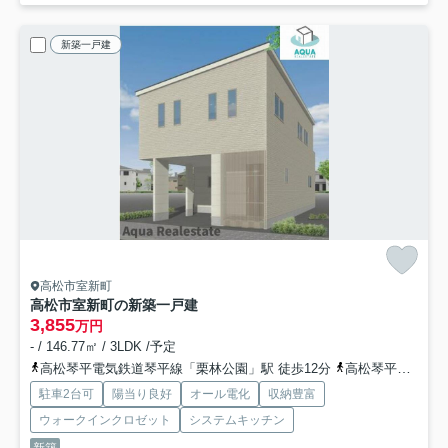
新築一戸建
高松市室新町
高松市室新町の新築一戸建
3,855
万円
- / 146.77㎡ / 3LDK /予定
高松琴平電気鉄道琴平線「栗林公園」駅 徒歩12分
高松琴平電気鉄道琴平線「三条」駅 徒歩14分
駐車2台可
陽当り良好
オール電化
収納豊富
ウォークインクロゼット
システムキッチン
新築