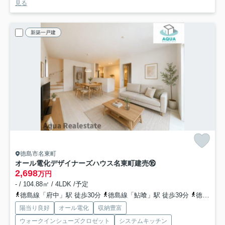
見る
新築一戸建
徳島市名東町
オール電化デザイナーズハウス名東町建売⑯
2,698
万円
- / 104.88㎡ / 4LDK /予定
徳島線「府中」駅 徒歩30分
徳島線「鮎喰」駅 徒歩39分
徳島線「蔵本」駅 徒歩44分
陽当り良好
オール電化
収納豊富
ウォークインシューズクロゼット
システムキッチン