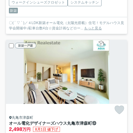
ウォークインシューズクロゼット
システムキッチン
新築
〇( ´ ▽ ` )／４LDK新築オール電化（太陽光搭載）住宅！モデルハウス見
学会開催中♪駐車台数4台☆資金計画などロー...
もっと見る
新築一戸建
丸亀市津森町
オール電化デザイナーズハウス丸亀市津森町⑩
2,498
万円
8月1日 値下げ