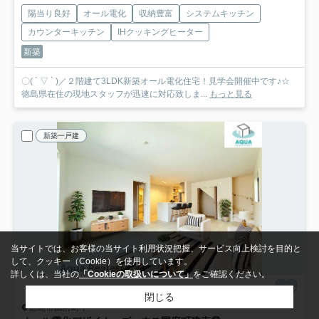
陽当り良好
オール電化
収納豊富
システムキッチン
カウンターキッチン
IHクッキングヒーター
新築
〇( ´ ▽ ` )／２階建て3LDK新築オール電化住宅！見学会開催中です♪☆
徳島県在住の現地スタッフが迅速に対応致しま...
もっと見る
新築一戸建
当サイトでは、お客様の当サイト利用状況把握、サービス向上検討を目的と
して、クッキー（Cookie）を使用しています。
詳しくは、当社の
「Cookieの取扱いについて」
をご確認ください。
閉じる
徳島市国府町中