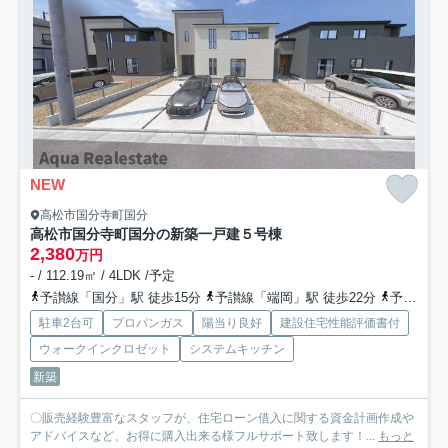
NEW
高松市国分寺町国分
高松市国分寺町国分の新築一戸建
５号棟
2,380
万円
- / 112.19㎡ / 4LDK /予定
予讃線「国分」駅 徒歩15分
予讃線「端岡」駅 徒歩22分
予讃線「讃岐府中」駅 徒歩42分
駐車2台可
プロパンガス
陽当り良好
建設住宅性能評価書付
ウォークインクロゼット
システムキッチン
新築
〇販売経験豊富なスタッフが、住宅ローン借入に関する資金計画作成や
アドバイスなど、お得に購入出来る様フルサポート致します！...
もっと