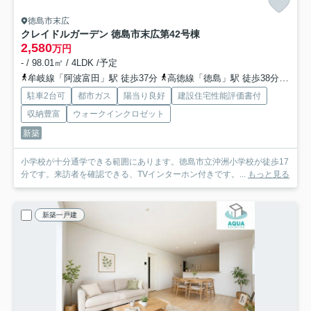
徳島市末広
クレイドルガーデン 徳島市末広第4
2号棟
2,580
万円
- / 98.01㎡ / 4LDK /予定
牟岐線「阿波富田」駅 徒歩37分
高徳線「徳島」駅 徒歩38分
牟岐
駐車2台可
都市ガス
陽当り良好
建設住宅性能評価書付
収納豊富
ウォークインクロゼット
新築
小学校が十分通学できる範囲にあります。徳島市立沖洲小学校が徒歩17
分です。来訪者を確認できる、TVインターホン付きです。...
もっと見る
新築一戸建