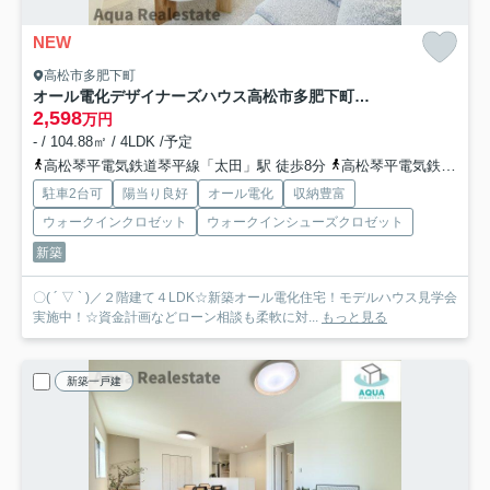
NEW
高松市多肥下町
オール電化デザイナーズハウス高松市多肥下町建売②
2,598
万円
- / 104.88㎡ / 4LDK /予定
高松琴平電気鉄道琴平線「太田」駅 徒歩8分
高松琴平電気鉄道琴平線「伏石」駅 徒歩21分
駐車2台可
陽当り良好
オール電化
収納豊富
ウォークインクロゼット
ウォークインシューズクロゼット
新築
〇( ´ ▽ ` )／２階建て４LDK☆新築オール電化住宅！モデルハウス見学会
実施中！☆資金計画などローン相談も柔軟に対...
もっと見る
新築一戸建