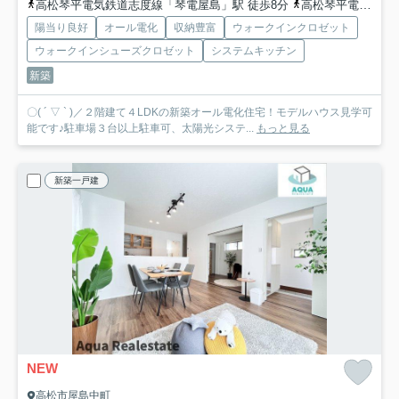
高松琴平電気鉄道志度線「琴電屋島」駅 徒歩8分
高松琴平電気鉄道志度線「潟元」駅 徒歩8分
陽当り良好
オール電化
収納豊富
ウォークインクロゼット
ウォークインシューズクロゼット
システムキッチン
新築
〇( ´ ▽ ` )／２階建て４LDKの新築オール電化住宅！モデルハウス見学可
能です♪駐車場３台以上駐車可、太陽光システ...
もっと見る
新築一戸建
NEW
高松市屋島中町