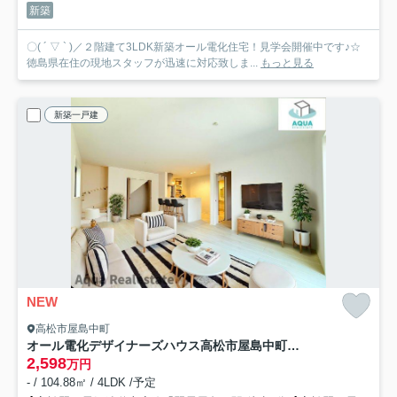
新築
〇( ´ ▽ ` )／２階建て3LDK新築オール電化住宅！見学会開催中です♪☆
徳島県在住の現地スタッフが迅速に対応致しま...
もっと見る
新築一戸建
NEW
高松市屋島中町
オール電化デザイナーズハウス高松市屋島中町建売②
2,598
万円
- / 104.88㎡ / 4LDK /予定