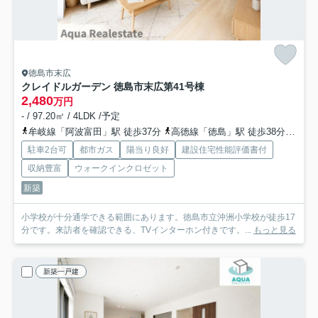
徳島市末広
クレイドルガーデン 徳島市末広第4
1号棟
2,480
万円
- / 97.20㎡ / 4LDK /予定
牟岐線「阿波富田」駅 徒歩37分
高徳線「徳島」駅 徒歩38分
牟岐
駐車2台可
都市ガス
陽当り良好
建設住宅性能評価書付
収納豊富
ウォークインクロゼット
新築
小学校が十分通学できる範囲にあります。徳島市立沖洲小学校が徒歩17
分です。来訪者を確認できる、TVインターホン付きです。...
もっと見る
新築一戸建