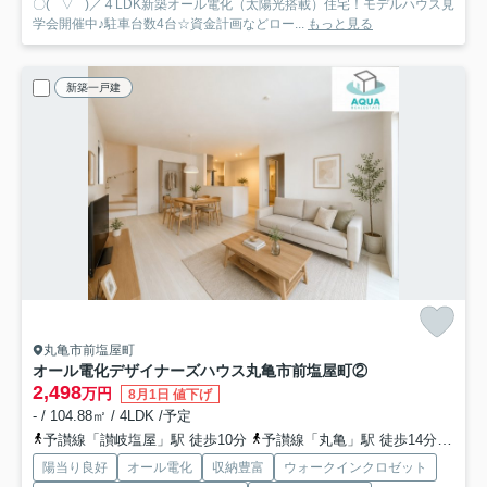
〇( ´ ▽ ` )／４LDK新築オール電化（太陽光搭載）住宅！モデルハウス見
学会開催中♪駐車台数4台☆資金計画などロー...
もっと見る
新築一戸建
丸亀市前塩屋町
オール電化デザイナーズハウス丸亀市前塩屋町②
2,498
万円
8月1日 値下げ
- / 104.88㎡ / 4LDK /予定
予讃線「讃岐塩屋」駅 徒歩10分
予讃線「丸亀」駅 徒歩14分
予讃
陽当り良好
オール電化
収納豊富
ウォークインクロゼット