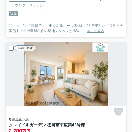
カウンターキッチン
新築
〇( ´ ▽ ` )／２階建て４LDK☆新築オール電化住宅！モデルハウス見学会
実施中！☆徳島県在住の現地スタッフが迅速に...
もっと見る
新築一戸建
徳島市末広
クレイドルガーデン 徳島市末広第4
3号棟
2,780
万円