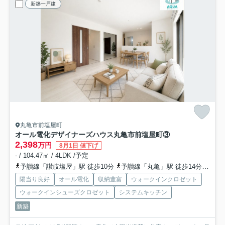
新築一戸建
丸亀市前塩屋町
オール電化デザイナーズハウス丸亀市前塩屋町③
2,398
万円
8月1日 値下げ
- / 104.47㎡ / 4LDK /予定
予讃線「讃岐塩屋」駅 徒歩10分
予讃線「丸亀」駅 徒歩14分
予讃
陽当り良好
オール電化
収納豊富
ウォークインクロゼット
ウォークインシューズクロゼット
システムキッチン
新築