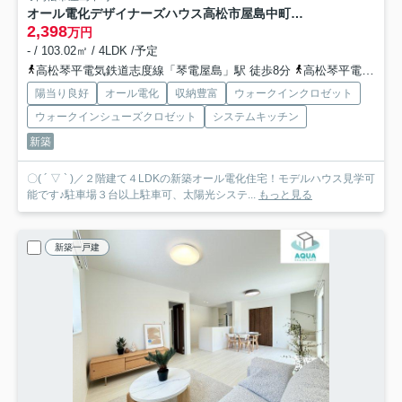
オール電化デザイナーズハウス高松市屋島中町建売①
2,398
万円
- / 103.02㎡ / 4LDK /予定
高松琴平電気鉄道志度線「琴電屋島」駅 徒歩8分
高松琴平電気鉄道志度線「潟元」駅 徒歩8分
陽当り良好
オール電化
収納豊富
ウォークインクロゼット
ウォークインシューズクロゼット
システムキッチン
新築
〇( ´ ▽ ` )／２階建て４LDKの新築オール電化住宅！モデルハウス見学可
能です♪駐車場３台以上駐車可、太陽光システ...
もっと見る
新築一戸建