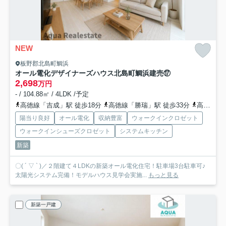
NEW
板野郡北島町鯛浜
オール電化デザイナーズハウス北島町鯛浜建売⑰
2,698
万円
- / 104.88㎡ / 4LDK /予定
高徳線「吉成」駅 徒歩18分
高徳線「勝瑞」駅 徒歩33分
高徳線「佐古」駅 徒歩69分
陽当り良好
オール電化
収納豊富
ウォークインクロゼット
ウォークインシューズクロゼット
システムキッチン
新築
〇( ´ ▽ ` )／２階建て４LDKの新築オール電化住宅！駐車場3台駐車可♪
太陽光システム完備！モデルハウス見学会実施...
もっと見る
新築一戸建