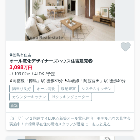
徳島市住吉
オール電化デザイナーズハウス住吉建売⑮
3,098
万円
- / 103.02㎡ / 4LDK /予定
高徳線「徳島」駅 徒歩39分
牟岐線「阿波富田」駅 徒歩40分
高徳
陽当り良好
オール電化
収納豊富
システムキッチン
カウンターキッチン
IHクッキングヒーター
新築
〇( ´ ▽ ` )／２階建て４LDK☆新築オール電化住宅！モデルハウス見学会
実施中！☆徳島県在住の現地スタッフが迅速に...
もっと見る