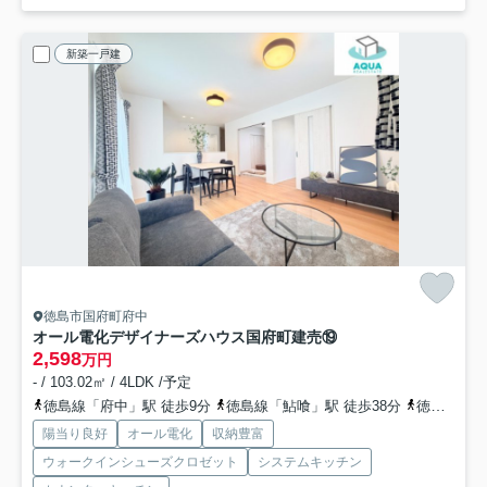
新築一戸建
徳島市国府町府中
オール電化デザイナーズハウス国府町建売⑲
2,598
万円
- / 103.02㎡ / 4LDK /予定
徳島線「府中」駅 徒歩9分
徳島線「鮎喰」駅 徒歩38分
徳島線「石井」駅 徒歩43分
陽当り良好
オール電化
収納豊富
ウォークインシューズクロゼット
システムキッチン