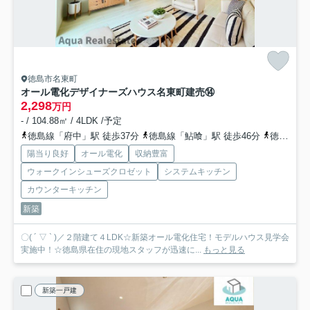
徳島市名東町
オール電化デザイナーズハウス名東町建売⑭
2,298
万円
- / 104.88㎡ / 4LDK /予定
徳島線「府中」駅 徒歩37分
徳島線「鮎喰」駅 徒歩46分
徳島線「蔵本」駅 徒歩51分
陽当り良好
オール電化
収納豊富
ウォークインシューズクロゼット
システムキッチン
カウンターキッチン
新築
〇( ´ ▽ ` )／２階建て４LDK☆新築オール電化住宅！モデルハウス見学会
実施中！☆徳島県在住の現地スタッフが迅速に...
もっと見る
新築一戸建