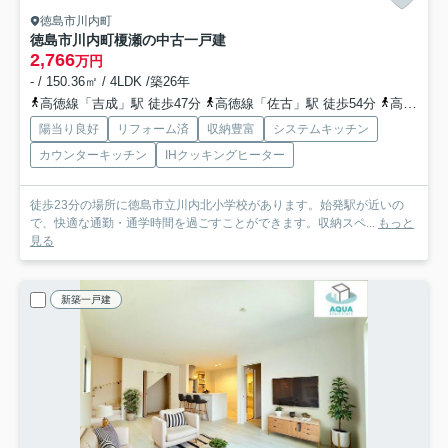
徳島市川内町
徳島市川内町榎瀬の中古一戸建
2,766
万円
- / 150.36㎡ / 4LDK /築26年
高徳線「吉成」駅 徒歩47分
高徳線「佐古」駅 徒歩54分
高徳線「徳島」駅 徒歩58分
陽当り良好
リフォーム済
収納豊富
システムキッチン
カウンターキッチン
IHクッキングヒーター
徒歩23分の場所に徳島市立川内北小学校があります。始発駅が近いの
で、快適な通勤・通学時間を過ごすことができます。収納スペ...
もっと
見る
新築一戸建