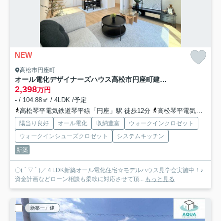
NEW
高松市円座町
オール電化デザイナーズハウス高松市円座町建売⑬
2,398
万円
- / 104.88㎡ / 4LDK /予定
高松琴平電気鉄道琴平線「円座」駅 徒歩12分
高松琴平電気鉄道琴平線「一宮」駅 徒歩30分
陽当り良好
オール電化
収納豊富
ウォークインクロゼット
ウォークインシューズクロゼット
システムキッチン
新築
〇( ´ ▽ ` )／４LDK新築オール電化住宅☆モデルハウス見学会実施中！♪
資金計画などローン相談も柔軟に対応させて頂...
もっと見る
新築一戸建