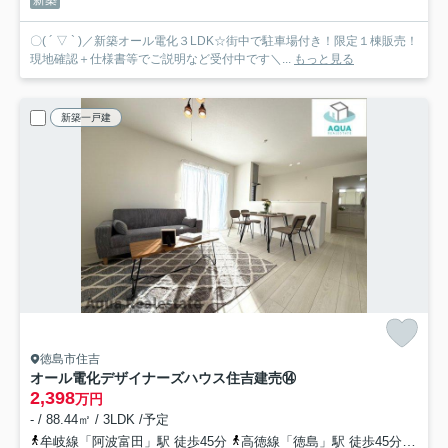
〇( ´ ▽ ` )／新築オール電化３LDK☆街中で駐車場付き！限定１棟販売！
現地確認＋仕様書等でご説明など受付中です＼...
もっと見る
新築一戸建
徳島市住吉
オール電化デザイナーズハウス住吉建売⑭
2,398
万円
- / 88.44㎡ / 3LDK /予定
牟岐線「阿波富田」駅 徒歩45分
高徳線「徳島」駅 徒歩45分
高徳