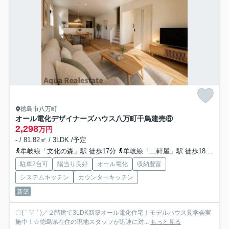
徳島市八万町
オール電化デザイナーズハウス八万町千鳥建売⑥
2,298
万円
- / 81.82㎡ / 3LDK /予定
牟岐線「文化の森」駅 徒歩17分
牟岐線「二軒屋」駅 徒歩18分
牟
駐車2台可
陽当り良好
オール電化
収納豊富
システムキッチン
カウンターキッチン
新築
〇( ´ ▽ ` )／２階建て3LDK新築オール電化住宅！モデルハウス見学会実
施中！☆徳島県在住の現地スタッフが迅速に対...
もっと見る