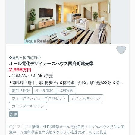
徳島市国府町府中
オール電化デザイナーズハウス国府町建売⑳
2,998
万円
- / 104.88㎡ / 4LDK /予定
徳島線「府中」駅 徒歩9分
徳島線「鮎喰」駅 徒歩38分
徳島線「石井」駅 徒歩43分
陽当り良好
オール電化
収納豊富
ウォークインシューズクロゼット
システムキッチン
カウンターキッチン
新築
〇( ´ ▽ ` )／２階建て4LDK新築オール電化住宅！モデルハウス見学会実
施中！☆徳島県在住の現地スタッフが迅速に対...
もっと見る