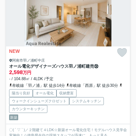
NEW
阿南市羽ノ浦町中庄
オール電化デザイナーズハウス羽ノ浦町建売㉚
2,598
万円
- / 104.88㎡ / 4LDK /予定
牟岐線「羽ノ浦」駅 徒歩14分
牟岐線「西原」駅 徒歩30分
牟岐線
陽当り良好
オール電化
収納豊富
ウォークインシューズクロゼット
システムキッチン
カウンターキッチン
新築
〇( ´ ▽ ` )／２階建て４LDK☆新築オール電化住宅！モデルハウス見学会
実施中！☆徳島県在住の現地スタッフが迅速に...
もっと見る