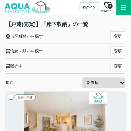
0
ログイン
お気に入り
【戸建(売買)】「床下収納」の一覧
市区町村から探す
変更
沿線・駅から探す
変更
販売中
変更
51
件
新築一戸建