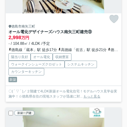
徳島市南矢三町
オール電化デザイナーズハウス南矢三町建売⑨
2,998
万円
- / 104.88㎡ / 4LDK /予定
徳島線「蔵本」駅 徒歩17分
高徳線「佐古」駅 徒歩21分
徳島線「鮎喰」駅 徒歩30分
陽当り良好
オール電化
収納豊富
ウォークインシューズクロゼット
システムキッチン
カウンターキッチン
新築
〇( ´ ▽ ` )／２階建て4LDK新築オール電化住宅！モデルハウス見学会実
施中！☆徳島県在住の現地スタッフが迅速に対...
もっと見る
新築一戸建