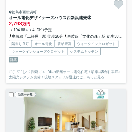
徳島市西新浜町
オール電化デザイナーズハウス西新浜建売⓼
2,798
万円
- / 104.88㎡ / 4LDK /予定
牟岐線「二軒屋」駅 徒歩28分
牟岐線「文化の森」駅 徒歩38分
牟
陽当り良好
オール電化
収納豊富
ウォークインクロゼット
ウォークインシューズクロゼット
システムキッチン
新築
〇( ´ ▽ ` )／２階建て４LDKの新築オール電化住宅！駐車場5台駐車可♪
太陽光システム完備！現地スタッフが迅速にご...
もっと見る
新築一戸建