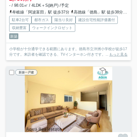
- / 98.01㎡ / 4LDK＋S(納戸) /予定
牟岐線「阿波富田」駅 徒歩37分
高徳線「徳島」駅 徒歩38分
牟岐
駐車2台可
都市ガス
陽当り良好
建設住宅性能評価書付
収納豊富
ウォークインクロゼット
新築
小学校が十分通学できる範囲にあります。徳島市立沖洲小学校が徒歩17
分です。来訪者を確認できる、TVインターホン付きです。...
もっと見る
新築一戸建