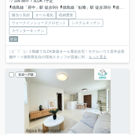
- / 104.88㎡ / 3LDK /予定
徳島線「府中」駅 徒歩9分
徳島線「鮎喰」駅 徒歩38分
徳島線「石井」駅 徒歩43分
陽当り良好
オール電化
収納豊富
ウォークインシューズクロゼット
システムキッチン
カウンターキッチン
新築
〇( ´ ▽ ` )／２階建て3LDK新築オール電化住宅！モデルハウス見学会実
施中！☆徳島県在住の現地スタッフが迅速に対...
もっと見る
新築一戸建