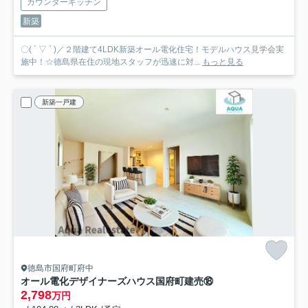
カウンターキッチン
新築
〇( ´ ▽ ` )／２階建て4LDK新築オール電化住宅！モデルハウス見学会実
施中！☆徳島県在住の現地スタッフが迅速に対...
もっと見る
新築一戸建
徳島市国府町府中
オール電化デザイナーズハウス国府町建売⑱
2,798
万円