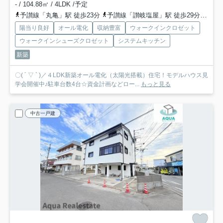
- / 104.88㎡ / 4LDK /予定
予讃線「丸亀」駅 徒歩23分
予讃線「讃岐塩屋」駅 徒歩29分
予讃
陽当り良好
オール電化
収納豊富
ウォークインクロゼット
ウォークインシューズクロゼット
システムキッチン
新築
〇( ´ ▽ ` )／４LDK新築オール電化（太陽光搭載）住宅！モデルハウス見
学会開催中♪駐車台数4台☆資金計画などロー...
もっと見る
中古一戸建