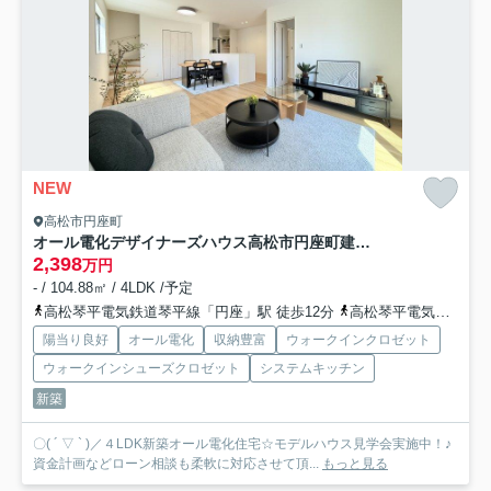
NEW
高松市円座町
オール電化デザイナーズハウス高松市円座町建売⑬
2,398
万円
- / 104.88㎡ / 4LDK /予定
高松琴平電気鉄道琴平線「円座」駅 徒歩12分
高松琴平電気鉄道琴平線「一宮」駅 徒歩30分
陽当り良好
オール電化
収納豊富
ウォークインクロゼット
ウォークインシューズクロゼット
システムキッチン
新築
〇( ´ ▽ ` )／４LDK新築オール電化住宅☆モデルハウス見学会実施中！♪
資金計画などローン相談も柔軟に対応させて頂...
もっと見る