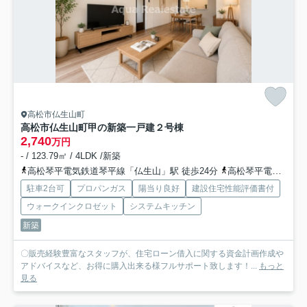
高松市仏生山町
高松市仏生山町甲の新築一戸建
２号棟
2,740
万円
- / 123.79㎡ / 4LDK /新築
高松琴平電気鉄道琴平線「仏生山」駅 徒歩24分
高松琴平電気鉄道琴平線「空港通り」駅 徒歩34分
駐車2台可
プロパンガス
陽当り良好
建設住宅性能評価書付
ウォークインクロゼット
システムキッチン
新築
〇販売経験豊富なスタッフが、住宅ローン借入に関する資金計画作成や
アドバイスなど、お得に購入出来る様フルサポート致します！...
もっと
見る