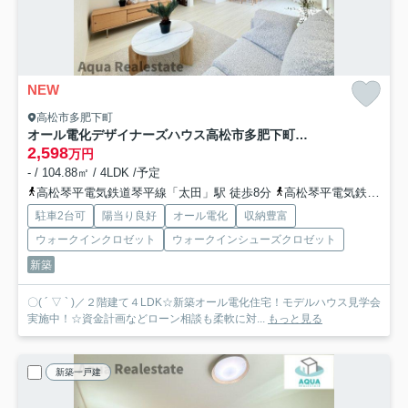
NEW
高松市多肥下町
オール電化デザイナーズハウス高松市多肥下町建売②
2,598
万円
- / 104.88㎡ / 4LDK /予定
高松琴平電気鉄道琴平線「太田」駅 徒歩8分
高松琴平電気鉄道琴平線「伏石」駅 徒歩21分
駐車2台可
陽当り良好
オール電化
収納豊富
ウォークインクロゼット
ウォークインシューズクロゼット
新築
〇( ´ ▽ ` )／２階建て４LDK☆新築オール電化住宅！モデルハウス見学会
実施中！☆資金計画などローン相談も柔軟に対...
もっと見る
新築一戸建