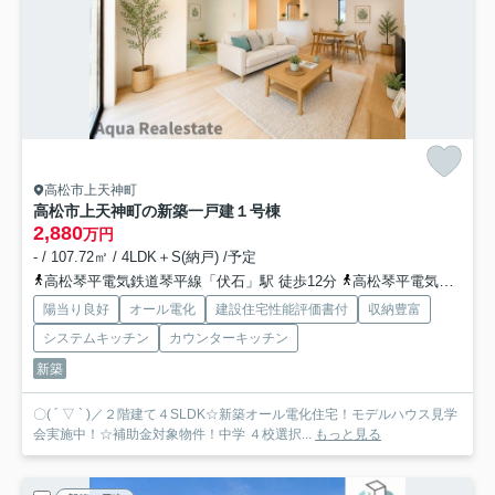
高松市上天神町
高松市上天神町の新築一戸建
１号棟
2,880
万円
- / 107.72㎡ / 4LDK＋S(納戸) /予定
高松琴平電気鉄道琴平線「伏石」駅 徒歩12分
高松琴平電気鉄道琴平線「三条」駅 徒歩15分
陽当り良好
オール電化
建設住宅性能評価書付
収納豊富
システムキッチン
カウンターキッチン
新築
〇( ´ ▽ ` )／２階建て４SLDK☆新築オール電化住宅！モデルハウス見学
会実施中！☆補助金対象物件！中学 ４校選択...
もっと見る