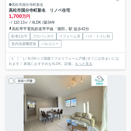
高松市国分寺町新名
高松市国分寺町新名 リノベ住宅
1,700
万円
- / 110.13㎡ / 4LDK /築34年
高松琴平電気鉄道琴平線「畑田」駅 徒歩42分
駐車2台可
プロパンガス
リフォーム済
バス・トイレ別
室内洗濯機置場
バルコニー
〇( ´ ▽ ` )／4LDK☆２階建てフルリフォーム戸建♪すぐにお住まいにな
れます！ 家族におすすめな4LDK。設備...
もっと見る
新築一戸建