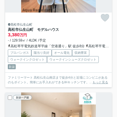
高松市仏生山町
高松市仏生山町 モデルハウス
3,380
万円
- / 129.59㎡ / 4LDK /予定
高松琴平電気鉄道琴平線「空港通り」駅 徒歩8分
高松琴平電気鉄道琴平線「一宮」駅 徒歩18分
プロパンガス
陽当り良好
オール電化
収納豊富
ウォークインクロゼット
ウォークインシューズクロゼット
新築
ファミリーマート 高松仏生山南店まで徒歩4分と近場にコンビニがある
のもポイント。簡単にお手入れができるIHキッチンです。...
もっと見る
新築一戸建