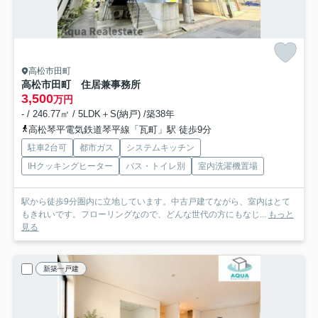
高松市田町
高松市田町 住居兼事務所
3,500
万円
- / 246.77㎡ / 5LDK＋S(納戸) /築38年
高松琴平電気鉄道琴平線「瓦町」駅 徒歩9分
駐車2台可
都市ガス
システムキッチン
IHクッキングヒーター
バス・トイレ別
室内洗濯機置場
駅から徒歩9分圏内に立地しています。中古戸建てながら、室内はとて
もきれいです。フローリングなので、どんな世代の方にもなじ...
もっと
見る
新築一戸建