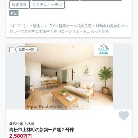
収納豊富
システムキッチン
新築
〇( ´ ▽ ` )／２階建て４LDK☆新築オール電化住宅！補助金対象物件☆モ
デルハウス見学会実施中！住宅ローンサポート...
もっと見る
新築一戸建
高松市上林町
高松市上林町の新築一戸建
２号棟
2,580
万円