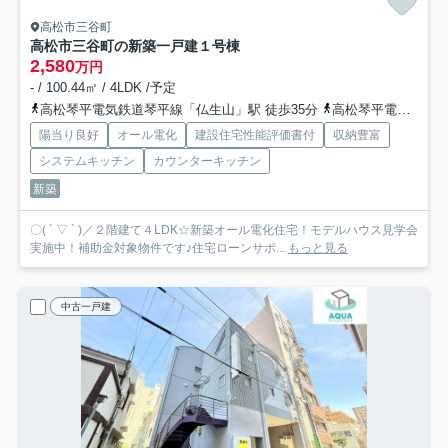
高松市三谷町
高松市三谷町の新築一戸建
１号棟
2,580
万円
- / 100.44㎡ / 4LDK /予定
高松琴平電気鉄道琴平線「仏生山」駅 徒歩35分
高松琴平電気鉄道琴平線「太田」駅 徒歩42分
陽当り良好
オール電化
建設住宅性能評価書付
収納豊富
システムキッチン
カウンターキッチン
新築
〇( ´ ▽ ` )／２階建て４LDK☆新築オール電化住宅！モデルハウス見学会
実施中！補助金対象物件です♪住宅ローンサポ...
もっと見る
中古一戸建