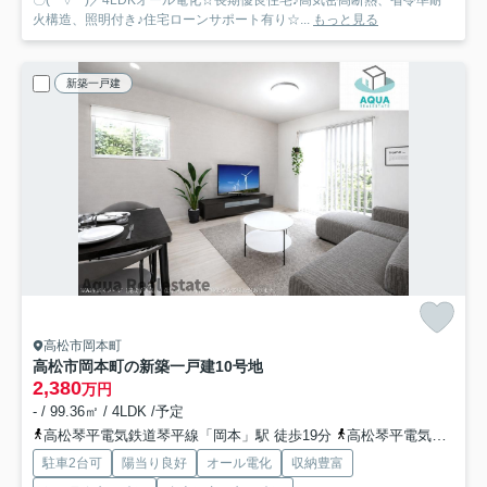
〇( ´ ▽ ` )／4LDKオール電化☆長期優良住宅♪高気密高断熱、省令準耐
火構造、照明付き♪住宅ローンサポート有り☆...
もっと見る
新築一戸建
高松市岡本町
高松市岡本町の新築一戸建
10号地
2,380
万円
- / 99.36㎡ / 4LDK /予定
高松琴平電気鉄道琴平線「岡本」駅 徒歩19分
高松琴平電気鉄道琴平線「円座」駅 徒歩27分
駐車2台可
陽当り良好
オール電化
収納豊富