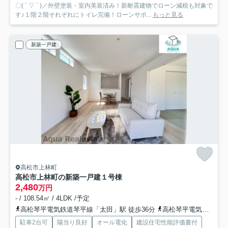
〇( ´ ▽ ` )／外壁塗装・室内美装済み！新耐震建物でローン減税も対象で
す♪１階２階それぞれにトイレ完備！ローンサポ...
もっと見る
新築一戸建
高松市上林町
高松市上林町の新築一戸建
１号棟
2,480
万円
- / 108.54㎡ / 4LDK /予定
高松琴平電気鉄道琴平線「太田」駅 徒歩36分
高松琴平電気鉄道琴平線「仏生山」駅 徒歩38分
駐車2台可
陽当り良好
オール電化
建設住宅性能評価書付