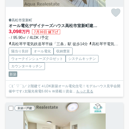
高松市室新町
オール電化デザイナーズハウス高松市室新町建売①
3,098
万円
7月30日 値下げ
- / 95.90㎡ / 4LDK /予定
高松琴平電気鉄道琴平線「三条」駅 徒歩14分
高松琴平電気鉄道琴平線「栗林公園」駅 徒歩17分
陽当り良好
オール電化
収納豊富
ウォークインシューズクロゼット
システムキッチン
カウンターキッチン
新築
〇( ´ ▽ ` )／２階建て４LDK新築オール電化住宅！モデルハウス見学会開
催中です♪太陽光発電6.60ｋＷ搭載☆資金...
もっと見る
新築一戸建