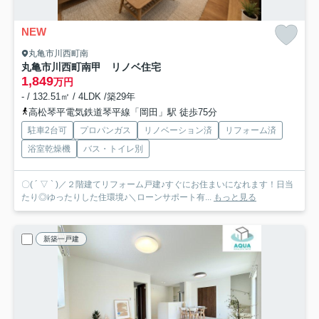
NEW
丸亀市川西町南
丸亀市川西町南甲 リノベ住宅
1,849
万円
- / 132.51㎡ / 4LDK /築29年
高松琴平電気鉄道琴平線「岡田」駅 徒歩75分
駐車2台可
プロパンガス
リノベーション済
リフォーム済
浴室乾燥機
バス・トイレ別
〇( ´ ▽ ` )／２階建てリフォーム戸建♪すぐにお住まいになれます！日当
たり◎ゆったりした住環境♪＼ローンサポート有...
もっと見る
新築一戸建