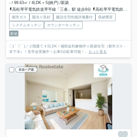
- / 99.63㎡ / 4LDK＋S(納戸) /新築
高松琴平電気鉄道琴平線「三条」駅 徒歩9分
高松琴平電気鉄道琴平線「伏石」駅 徒歩18分
都市ガス
陽当り良好
建設住宅性能評価書付
収納豊富
システムキッチン
カウンターキッチン
新築
〇( ´ ▽ ` )／２階建て４SLDK！補助金対象物件☆新築住宅（都市ガス・
本下水）！見学会実施中！お車3台駐車可能！...
もっと見る
新築一戸建