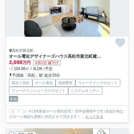
高松市新北町
オール電化デザイナーズハウス高松市新北町建売②
2,698
万円
8月1日 値下げ
- / 104.88㎡ / 4LDK /予定
予讃線「高松」駅 徒歩33分
陽当り良好
オール電化
収納豊富
ウォークインクロゼット
ウォークインシューズクロゼット
システムキッチン
新築
〇( ´ ▽ ` )／４LDK新築オール電化住宅！見学会開催中です♪資金計画な
どローン相談も柔軟に対応させて頂きます！ ...
もっと見る