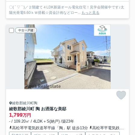
〇( ´ ▽ ` )／２階建て４LDK新築オール電化住宅！見学会開催中です♪太
陽光発電6.60ｋＷ搭載☆資金計画などロー...
もっと見る
中古一戸建
綾歌郡綾川町陶
綾歌郡綾川町 陶 お洒落な美邸
1,799
万円
- / 109.20㎡ / 4LDK＋S(納戸) /築23年
高松琴平電気鉄道琴平線「陶」駅 徒歩13分
高松琴平電気鉄道琴平線「綾川」駅 徒歩18分