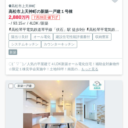
高松市上天神町
高松市上天神町の新築一戸建
１号棟
2,880
万円
7月28日 値下げ
- / 93.15㎡ / 4LDK /新築
高松琴平電気鉄道琴平線「伏石」駅 徒歩9分
高松琴平電気鉄道琴平線「三条」駅 徒歩18分
陽当り良好
オール電化
建設住宅性能評価書付
収納豊富
システムキッチン
カウンターキッチン
新築
〇( ´ ▽ ` )／人気の平屋建て４LDK新築オール電化住宅！補助金対象物件
☆限定１棟見学会実施中！土地69坪！南面の...
もっと見る
新築一戸建