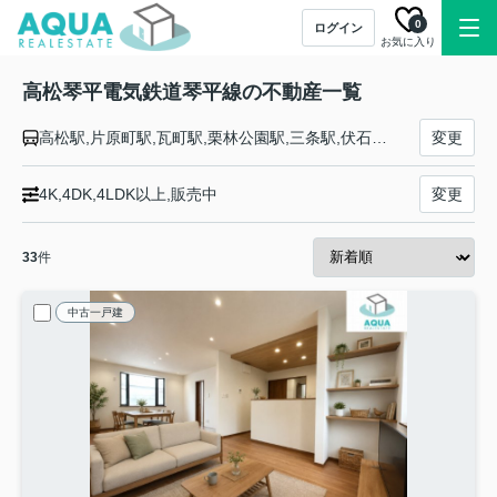
0
ログイン
お気に入り
高松琴平電気鉄道琴平線の不動産一覧
高松駅,片原町駅,瓦町駅,栗林公園駅,三条駅,伏石駅,太田駅,仏生山駅,空港通り駅,一宮駅,円座駅,岡本駅,挿頭丘駅,畑田駅,陶駅,綾川駅,滝宮駅,羽床駅,栗熊駅,岡田駅,羽間駅,榎井駅,琴平駅
変更
4K,4DK,4LDK以上,販売中
変更
33
件
中古一戸建