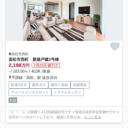
高松市西町
高松市西町 新築戸建
2号棟
2,198
万円
7月22日 値下げ
- / 103.50㎡ / 4LDK /新築
予讃線「高松」駅 徒歩31分
駐車2台可
都市ガス
陽当り良好
収納豊富
ウォークインクロゼット
システムキッチン
新築
〇( ´ ▽ ` )／２階建て４LDK新築住宅です☆現地完成見学会実施中です☆
住宅ローンサポートしており、融資に不安があ...
もっと見る