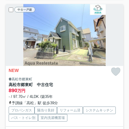
中古一戸建
NEW
高松市郷東町
高松市郷東町 中古住宅
890
万円
- / 97.70㎡ / 4LDK /築35年
予讃線「高松」駅 徒歩39分
プロパンガス
陽当り良好
リフォーム済
システムキッチン
バス・トイレ別
室内洗濯機置場