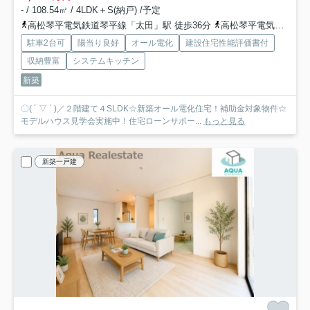
- / 108.54㎡ / 4LDK＋S(納戸) /予定
高松琴平電気鉄道琴平線「太田」駅 徒歩36分
高松琴平電気鉄道琴平線「仏生山」駅 徒歩38分
駐車2台可
陽当り良好
オール電化
建設住宅性能評価書付
収納豊富
システムキッチン
新築
〇( ´ ▽ ` )／２階建て４SLDK☆新築オール電化住宅！補助金対象物件☆
モデルハウス見学会実施中！住宅ローンサポー...
もっと見る
新築一戸建