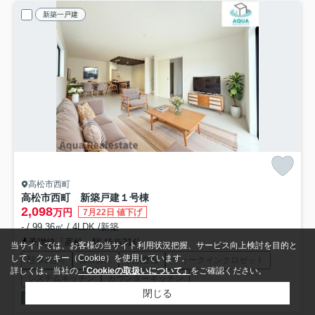
新築一戸建
高松市西町
高松市西町 新築戸建
１号棟
2,098
万円
7月22日 値下げ
- / 99.36㎡ / 4LDK /新築
予讃線「高松」駅 徒歩31分
当サイトでは、お客様の当サイト利用状況把握、サービス向上検討を目的と
して、クッキー（Cookie）を使用しています。
駐車2台可
都市ガス
収納豊富
ウォークインクロゼット
詳しくは、当社の
「Cookieの取扱いについて」
をご確認ください。
システムキッチン
カウンターキッチン
閉じる
新築