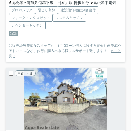
高松琴平電気鉄道琴平線「円座」駅 徒歩10分
高松琴平電気鉄道琴平線「一宮」駅 徒歩30分
プロパンガス
陽当り良好
建設住宅性能評価書付
ウォークインクロゼット
システムキッチン
カウンターキッチン
新築
〇販売経験豊富なスタッフが、住宅ローン借入に関する資金計画作成や
アドバイスなど、お得に購入出来る様フルサポート致します！...
もっと
見る
中古一戸建