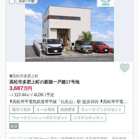
新築一戸建
高松市多肥上町
高松市多肥上町の新築一戸建
17号地
3,687
万円
- / 113.44㎡ / 4LDK /予定
高松琴平電気鉄道琴平線「仏生山」駅 徒歩16分
高松琴平電気鉄道琴平線「空港通り」駅 徒歩28分
陽当り良好
オール電化
収納豊富
ウォークインクロゼット
ウォークインシューズクロゼット
システムキッチン
新築