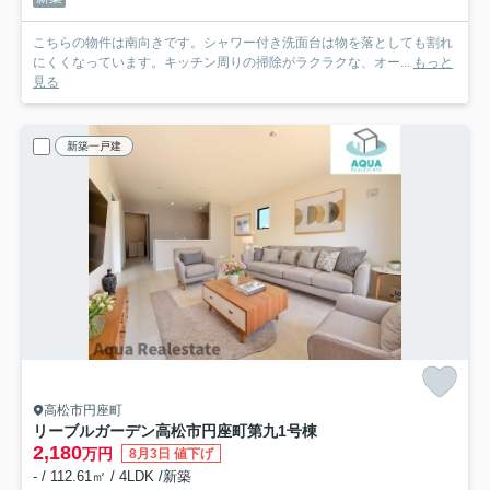
こちらの物件は南向きです。シャワー付き洗面台は物を落としても割れ
にくくなっています。キッチン周りの掃除がラクラクな、オー...
もっと
見る
新築一戸建
高松市円座町
リーブルガーデン高松市円座町第九
1号棟
2,180
万円
8月3日 値下げ
- / 112.61㎡ / 4LDK /新築