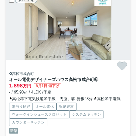
新築一戸建
高松市成合町
オール電化デザイナーズハウス高松市成合町⑥
1,898
万円
8月1日 値下げ
- / 95.90㎡ / 4LDK /予定
高松琴平電気鉄道琴平線「円座」駅 徒歩28分
高松琴平電気鉄道琴平線「一宮」駅 徒歩31分
陽当り良好
オール電化
収納豊富
ウォークインシューズクロゼット
システムキッチン
カウンターキッチン
新築