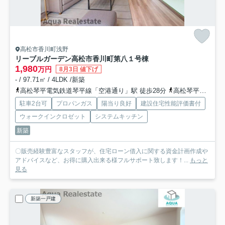
高松市香川町浅野
リーブルガーデン高松市香川町第八
１号棟
1,980
万円
8月3日 値下げ
- / 97.71㎡ / 4LDK /新築
高松琴平電気鉄道琴平線「空港通り」駅 徒歩28分
高松琴平電気鉄道琴平線「仏生山」駅 徒歩29分
駐車2台可
プロパンガス
陽当り良好
建設住宅性能評価書付
ウォークインクロゼット
システムキッチン
新築
〇販売経験豊富なスタッフが、住宅ローン借入に関する資金計画作成や
アドバイスなど、お得に購入出来る様フルサポート致します！...
もっと
見る
新築一戸建