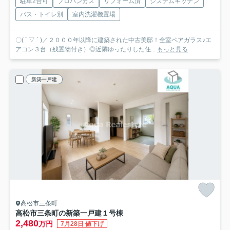
駐車2台可
プロパンガス
リフォーム済
システムキッチン
バス・トイレ別
室内洗濯機置場
〇( ´ ▽ ` )／２０００年以降に建築された中古美邸！全室ペアガラス♪エ
アコン３台（残置物付き）◎近隣ゆったりした住...
もっと見る
新築一戸建
高松市三条町
高松市三条町の新築一戸建
１号棟
2,480
万円
7月28日 値下げ