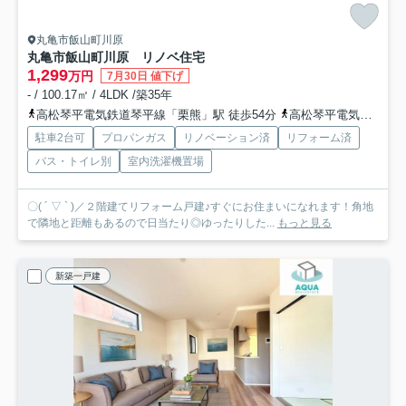
丸亀市飯山町川原
丸亀市飯山町川原 リノベ住宅
1,299
万円
7月30日 値下げ
- / 100.17㎡ / 4LDK /築35年
高松琴平電気鉄道琴平線「栗熊」駅 徒歩54分
高松琴平電気鉄道琴平線「岡田」駅 徒歩63分
駐車2台可
プロパンガス
リノベーション済
リフォーム済
バス・トイレ別
室内洗濯機置場
〇( ´ ▽ ` )／２階建てリフォーム戸建♪すぐにお住まいになれます！角地
で隣地と距離もあるので日当たり◎ゆったりした...
もっと見る
新築一戸建