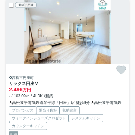
新築一戸建
高松市円座町
リラクス円座Ⅴ
2,496
万円
- / 103.09㎡ / 4LDK /新築
高松琴平電気鉄道琴平線「円座」駅 徒歩9分
高松琴平電気鉄道琴平線「一宮」駅 徒歩25分
プロパンガス
陽当り良好
収納豊富
ウォークインシューズクロゼット
システムキッチン
カウンターキッチン
新築