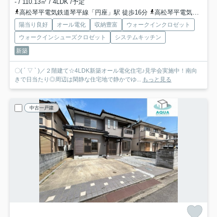
- / 110.13㎡ / 4LDK /予定
高松琴平電気鉄道琴平線「円座」駅 徒歩16分
高松琴平電気鉄道琴平線「一宮」駅 徒歩31分
陽当り良好
オール電化
収納豊富
ウォークインクロゼット
ウォークインシューズクロゼット
システムキッチン
新築
〇( ´ ▽ ` )／２階建て☆4LDK新築オール電化住宅♪見学会実施中！南向
きで日当たり◎周辺は閑静な住宅地で静かでゆ...
もっと見る
中古一戸建