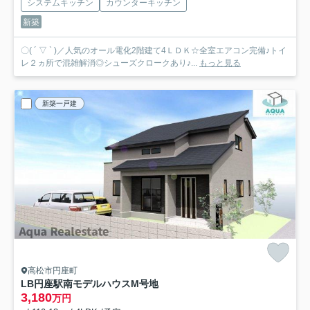
システムキッチン
カウンターキッチン
新築
〇( ´ ▽ ` )／人気のオール電化2階建て4ＬＤＫ☆全室エアコン完備♪トイ
レ２ヵ所で混雑解消◎シューズクロークあり♪...
もっと見る
新築一戸建
高松市円座町
LB円座駅南モデルハウス
M号地
3,180
万円